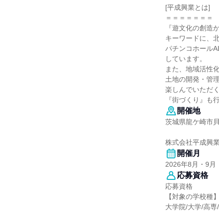
[平成興業とは]
＝＝＝＝＝＝＝
『遊文化の創造
キーワードに、
パチンコホールAL
しています。
また、地域活性
土地の開発・管
楽しんでいただ
『街づくり』も
開催地
茨城県龍ケ崎市貝
株式会社平成興業
開催月
2026年8月・9月
応募資格
応募資格
【対象の学校種
大学院/大学/高専