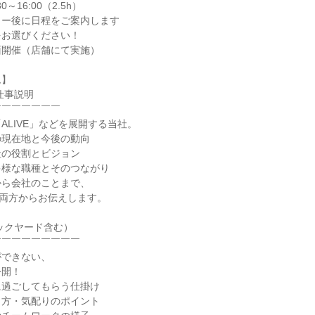
～16:00（2.5h）
リー後に日程をご案内します
をお選びください！
面開催（店舗にて実施）
ム】
仕事説明
￣￣￣￣￣￣￣
ALIVE」などを展開する当社。
の現在地と今後の動向
社の役割とビジョン
多様な職種とそのつながり
から会社のことまで、
の両方からお伝えします。
ックヤード含む）
￣￣￣￣￣￣￣￣￣
ができない、
公開！
に過ごしてもらう仕掛け
き方・気配りのポイント