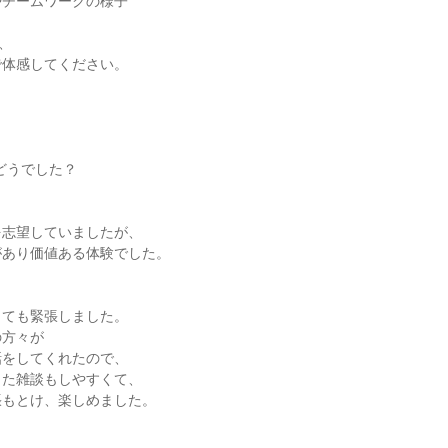
やチームワークの様子
、
で体感してください。
てどうでした？
を志望していましたが、
があり価値ある体験でした。
とても緊張しました。
の方々が
話をしてくれたので、
した雑談もしやすくて、
張もとけ、楽しめました。