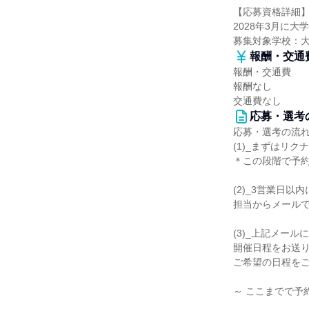
【応募資格詳細
2028年3月に大
募集対象学校：
報酬・交通
報酬・交通費
報酬なし
交通費なし
応募・選考
応募・選考の流
(1)_まずはリ
＊この段階で予
(2)_3営業日以
担当からメール
(3)_上記メール
開催日程をお送
ご希望の日程を
～ ここまでで予