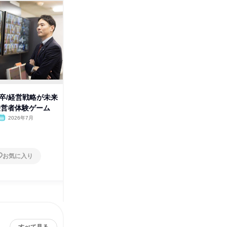
29卒/経営戦略が未来
【8/7】29卒/経営戦略が未来を
【8/1
経営者体験ゲーム
動かす!経営者体験ゲーム
からこそ
2026年7月
オンライン
2026年8月
オンラ
1日
1日
お気に入り
お気に入り