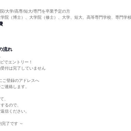
】
学院/大学/高専/短大/専門を卒業予定の方
大学院（博士）、大学院（修士）、大学、短大、高等専門学校、専門学
費
の流れ
れ
クナビでエントリー！
約受付は完了していません
内にご登録のアドレスへ
でご連絡します。
にて、
りするので、
ご返信ください。
約完了です ～