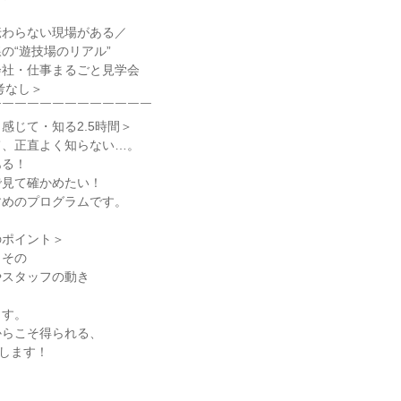
伝わらない現場がある／
の“遊技場のリアル”
会社・仕事まるごと見学会
考なし＞
￣￣￣￣￣￣￣￣￣￣￣￣￣
感じて・知る2.5時間＞
て、正直よく知らない…。
ある！
で見て確かめたい！
すめのプログラムです。
のポイント＞
こその
やスタッフの動き
ます。
からこそ得られる、
けします！