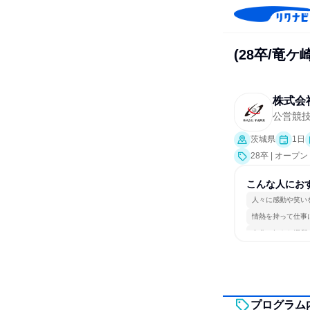
(28卒/竜
株式会
公営競
茨城県
1日
28卒 | オー
こんな人にお
人々に感動や笑い
情熱を持って仕事
自分の好きな場所
プログラム