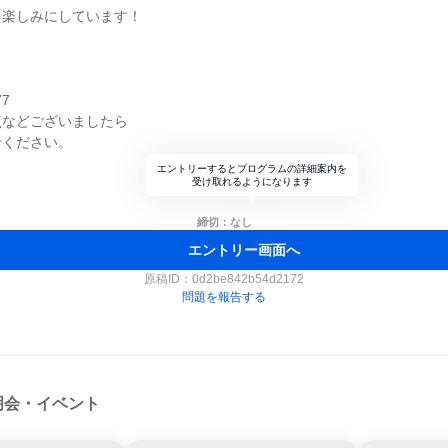
を楽しみにしています！
】
77
点などございましたら
せください。
エントリーするとプログラムの詳細案内を
受け取れるようになります
締切：なし
エントリー画面へ
原稿ID：
0d2be842b54d2172
問題を報告する
明会・イベント