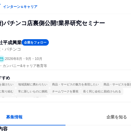
インターン
キャリア
＆
ケ崎)パチンコ店裏側公開!業界研究セミナー
社平成興業
企業をフォロー
技・パチンコ
2026年8月・9月・10月
プン・カンパニー&キャリア教育等
すすめ
を届けたい
地域貢献に携わりたい
商品・サービスの魅力を表現したい
商品・サービスを販
に取り組む
常に新しいものに挑戦
チームワークを重視
長く同じ会社に居続けられる
で働ける
人とたくさん会話する
募集情報
企業を知る
内容