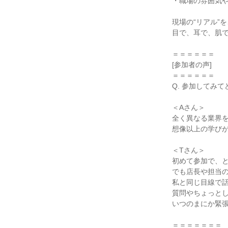
・職場の雰囲気
現場の“リアル”を
目で、耳で、肌
＝＝＝＝＝＝
[参加者の声]
＝＝＝＝＝＝
Q. 参加してみ
＜Aさん＞
全く異なる業界
想像以上の学び
＜Tさん＞
初めて参加で、
でも店長や担当
私と同じ目線で
質問やちょっと
いつのまにか緊
＝＝＝＝＝＝＝