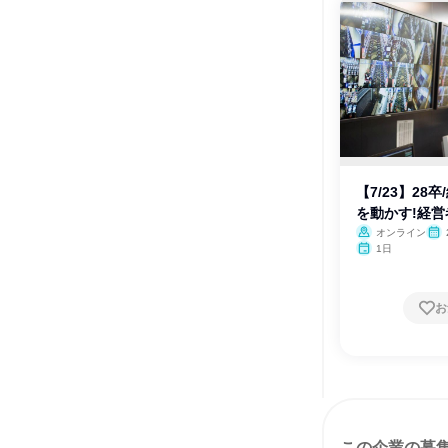
【7/23】28
を動かす!経
オンライン
1日
お
この企業の募