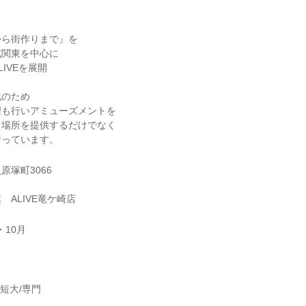
から街作りまで』を
北関東を中心に
IVEを展開
化のため
理も行いアミューズメントを
く場所を提供するだけでなく
行っています。
原塚町3066
 ALIVE竜ケ崎店
・10月
】
/短大/専門