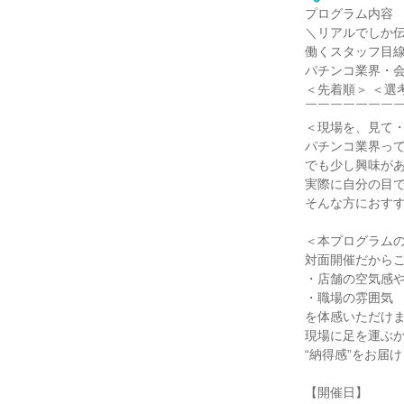
プログラム内容
＼リアルでしか
働くスタッフ目線
パチンコ業界・
＜先着順＞ ＜選
￣￣￣￣￣￣￣
＜現場を、見て・
パチンコ業界っ
でも少し興味が
実際に自分の目
そんな方におす
＜本プログラム
対面開催だから
・店舗の空気感
・職場の雰囲気
を体感いただけ
現場に足を運ぶ
“納得感”をお届
【開催日】