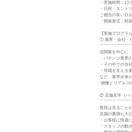
・実施時間：13:30
・日程：エント
ご都合の良い日
・開催形式：対
【実施プログラ
① 業界・会社・
￣￣￣￣￣￣￣
北関東を中心に「
・パチンコ業界
・その中での当
・現場を支える
など、業界全体
“俯瞰とリアル”
② 店舗見学（バ
￣￣￣￣￣￣￣
普段は見ること
店舗の裏側も大
・お客様に快適
・スタッフの動