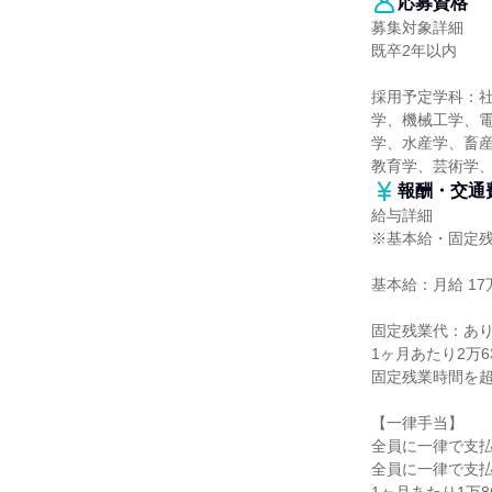
応募資格
募集対象詳細
既卒2年以内
採用予定学科：
学、機械工学、
学、水産学、畜産
教育学、芸術学
報酬・交通
給与詳細
※基本給・固定
基本給：月給 17万
固定残業代：あ
1ヶ月あたり2万
固定残業時間を
【一律手当】
全員に一律で支
全員に一律で支