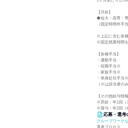
1ヶ月あたり1万8
【月給】
◆短大・高専・専修
（固定時間外手当2
※上記に含む各
※固定残業時間
【各種手当】
・通勤手当
・役職手当※
・家族手当※
・単身赴任手当
（※は該当者の
【その他給与情
※昇給：年1回（
※賞与：年2回（
応募・選考
グループワーク
選考プロセス