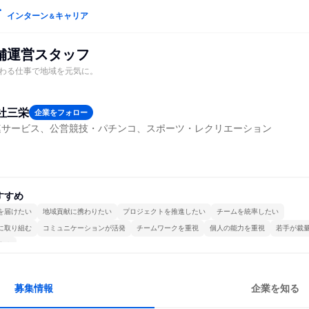
インターン
キャリア
＆
店舗運営スタッフ
わる仕事で地域を元気に。
社三栄
企業をフォロー
連サービス、公営競技・パチンコ、スポーツ・レクリエーション
すすめ
を届けたい
地域貢献に携わりたい
プロジェクトを推進したい
チームを統率したい
に取り組む
コミュニケーションが活発
チームワークを重視
個人の能力を重視
若手が裁
する
募集情報
企業を知る