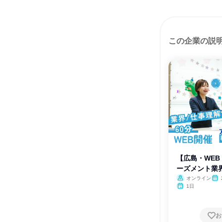
この企業の説
【広島・WEB
ーズメント業界
オンライン
1日
お