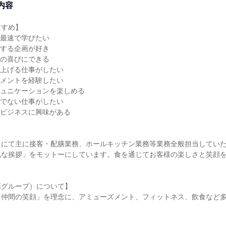
内容
すすめ】
を最速で学びたい
にする企画が好き
分の喜びにできる
り上げる仕事がしたい
ジメントを経験したい
ミュニケーションを楽しめる
りでない仕事がしたい
やビジネスに興味がある
」にて主に接客・配膳業務、ホールキッチン業務等業務全般担当してい
気な挨拶」をモットーにしています。食を通じてお客様の楽しさと笑顔
ボグループ）について】
と仲間の笑顔」を理念に、アミューズメント、フィットネス、飲食など