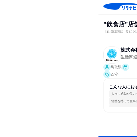
”飲食店”
【山陰就職】食に関
株式会
生活関
鳥取県
27卒
こんな人にお
人々に感動や笑い
情熱を持って仕事
人とたくさん会話