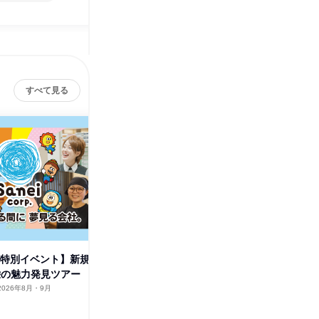
すべて見る
/特別イベント】新規
【島根開催】アミューズメント
【鳥取開
栄の魅力発見ツアー
業界の経営・運営を知る1day
業界の経
2026年8月・9月
島根県
2026年8月・9月・10月
鳥取県
1日
1日