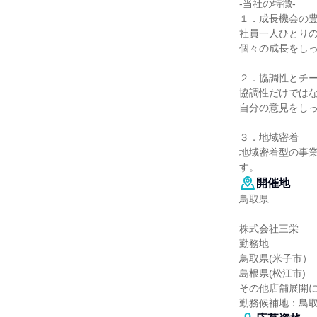
-当社の特徴-
１．成長機会の
社員一人ひとり
個々の成長をし
２．協調性とチ
協調性だけでは
自分の意見をし
３．地域密着
地域密着型の事
す。
開催地
鳥取県
株式会社三栄
勤務地
鳥取県(米子市）
島根県(松江市)
その他店舗展開
勤務候補地：鳥