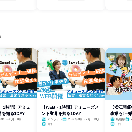
集
・1時間】アミュ
【WEB・1時間】アミューズメ
【松江開催
を知る1DAY
ント業界を知る1DAY
事業も!三
2026年8月・9月
オンライン
2026年8月・9月・10月
島根県
1日
1日