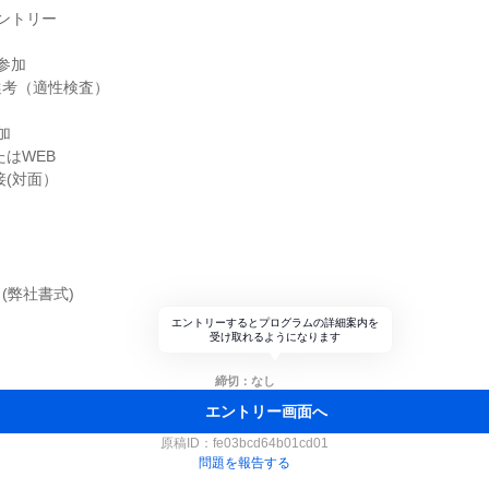
ントリー
参加
選考（適性検査）
加
たはWEB
接(対面）
(弊社書式)
エントリーするとプログラムの詳細案内を
受け取れるようになります
締切：なし
エントリー画面へ
原稿ID：
fe03bcd64b01cd01
問題を報告する