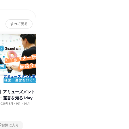
すべて見る
】アミューズメント
【島根開催】アミューズメント
【松江開
・運営を知る1day
業界の経営・運営を知る1day
事業も!
2026年8月・9月・10月
島根県
2026年8月・9月・10月
島根県
1日
1日
お気に入り
お気に入り