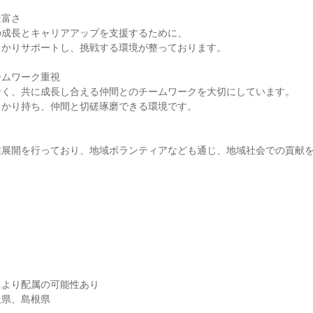
豊富さ
の成長とキャリアアップを支援するために、
っかりサポートし、挑戦する環境が整っております。
ームワーク重視
なく、共に成長し合える仲間とのチームワークを大切にしています。
っかり持ち、仲間と切磋琢磨できる環境です。
業展開を行っており、地域ボランティアなども通じ、地域社会での貢献
により配属の可能性あり
取県、島根県