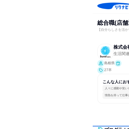
総合職(店
【自分らしさを活か
株式会
生活関
島根県
27卒
こんな人にお
人々に感動や笑い
情熱を持って仕事