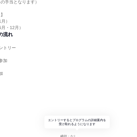
みの手当となります）
報】
1月）
6月・12月）
の流れ
ントリー
参加
加
）
ト
エントリーするとプログラムの詳細案内を
受け取れるようになります
締切：なし