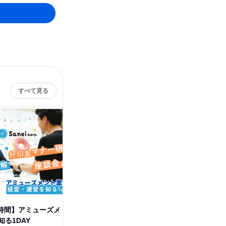
すべて見る
1時間】アミューズメ
【島根開催】アミューズメント
【松江開
る1DAY
業界の経営・運営を知る1day
事業も!