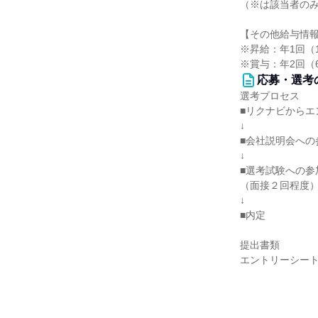
（※は該当者の
【その他給与情
※昇給：年1回（
※賞与：年2回（
応募・選考
選考プロセス
■リクナビからエ
↓
■会社説明会への
↓
■選考試験への参
（面接２回程度
↓
■内定
提出書類
エントリーシー