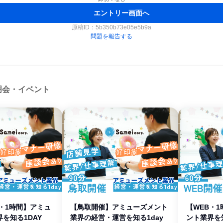
エントリー画面へ
原稿ID：
5b350b73e05e5b9a
問題を報告する
明会・イベント
・1時間】アミュ
【鳥取開催】アミューズメント
【WEB・
を知る1DAY
業界の経営・運営を知る1day
ント業界を知