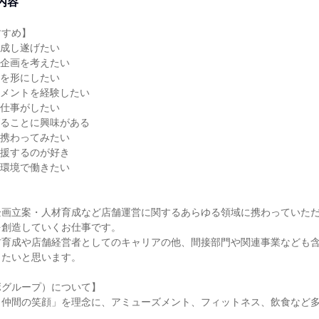
内容
すすめ】
を成し遂げたい
る企画を考えたい
アを形にしたい
ジメントを経験したい
る仕事がしたい
げることに興味がある
も携わってみたい
応援するのが好き
る環境で働きたい
企画立案・人材育成など店舗運営に関するあらゆる領域に携わっていた
を創造していくお仕事です。
材育成や店舗経営者としてのキャリアの他、間接部門や関連事業なども
きたいと思います。
ボグループ）について】
と仲間の笑顔」を理念に、アミューズメント、フィットネス、飲食など