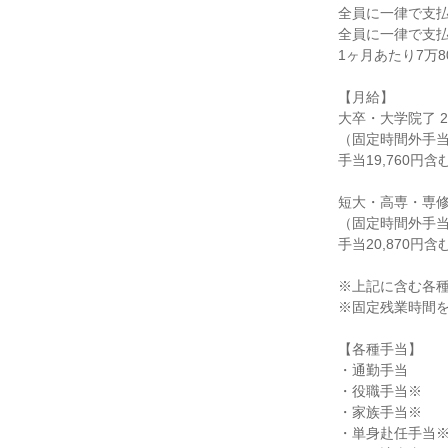
全員に一律で支
全員に一律で支
1ヶ月あたり7万8
【月給】
大卒・大学院了 26
（固定時間外手当2
手当19,760円含
短大・高専・専修 2
（固定時間外手当2
手当20,870円含
※上記に含む各
※固定残業時間
【各種手当】
・通勤手当
・役職手当※
・家族手当※
・単身赴任手当