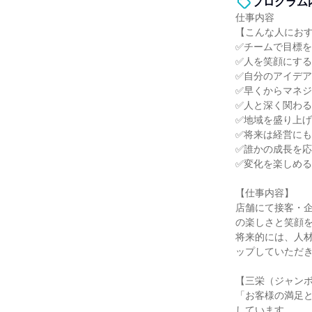
プログラム
仕事内容
【こんな人にお
✅チームで目標
✅人を笑顔にす
✅自分のアイデ
✅早くからマネ
✅人と深く関わ
✅地域を盛り上
✅将来は経営に
✅誰かの成長を
✅変化を楽しめ
【仕事内容】
店舗にて接客・
の楽しさと笑顔
将来的には、人
ップしていただ
【三栄（ジャン
「お客様の満足
しています。