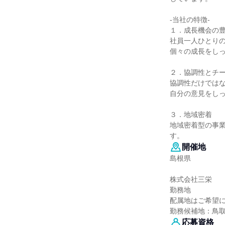
-当社の特徴-
１．成長機会の
社員一人ひとり
個々の成長をし
２．協調性とチ
協調性だけでは
自分の意見をし
３．地域密着
地域密着型の事
す。
開催地
島根県
株式会社三栄
勤務地
配属地はご希望
勤務候補地：鳥
応募資格