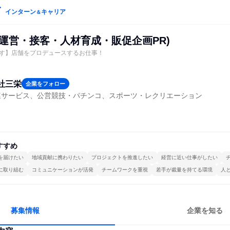
インターン
キャリア
＆
舗運営・接客・人材育成・販促企画PR)
す】店舗をプロデュースするお仕事！
社三栄
企業をフォロー
連サービス、公営競技・パチンコ、スポーツ・レクリエーション
すすめ
を届けたい
地域貢献に携わりたい
プロジェクトを推進したい
経営に近い仕事がしたい
に取り組む
コミュニケーションが活発
チームワークを重視
若手が裁量を持てる環境
人
募集情報
企業を知る