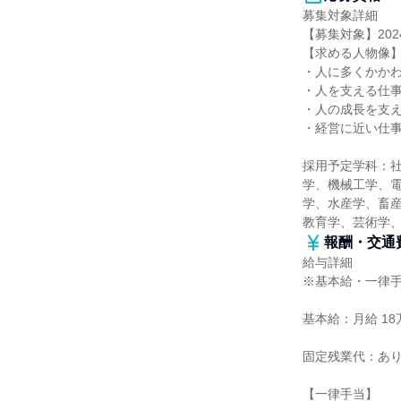
募集対象詳細
【募集対象】202
【求める人物像
・人に多くかか
・人を支える仕
・人の成長を支
・経営に近い仕
採用予定学科：
学、機械工学、
学、水産学、畜産
教育学、芸術学
報酬・交通
給与詳細
※基本給・一律
基本給：月給 18万
固定残業代：あ
【一律手当】