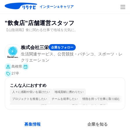
インターン
キャリア
＆
”飲食店”店舗運営スタッフ
【山陰就職】食に関わる仕事で地域を元気に。
株式会社三栄
企業をフォロー
生活関連サービス、公営競技・パチンコ、スポーツ・レ
クリエーション
島根県
27卒
こんな人におすすめ
人々に感動や笑いを届けたい
地域貢献に携わりたい
プロジェクトを推進したい
チームを統率したい
情熱を持って仕事に取り組む
コミュニケーションが活発
チームワークを重視
個人の能力を重視
若手が裁量を持てる環境
人とたくさん会話する
募集情報
企業を知る