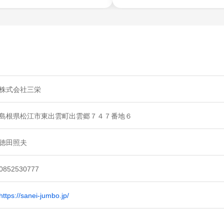
株式会社三栄
島根県松江市東出雲町出雲郷７４７番地６
徳田照夫
0852530777
https://sanei-jumbo.jp/