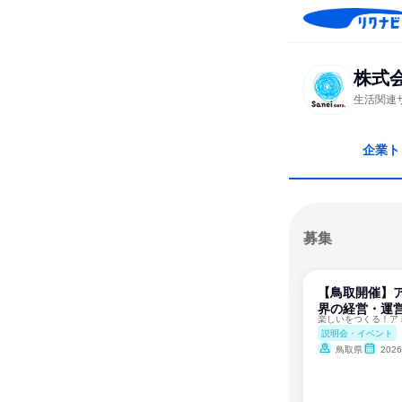
株式
生活関連
企業ト
募集
【鳥取開催】
界の経営・運営
説明会・イベント
鳥取県
202