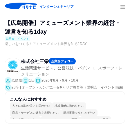
インターン
キャリア
＆
【広島開催】アミューズメント業界の経営・
運営を知る1day
説明会・イベント
楽しいをつくる！アミューズメント業界を知る1DAY
株式会社三栄
企業をフォロー
生活関連サービス、公営競技・パチンコ、スポーツ・レ
クリエーション
広島県
1日
2026年8月・9月・10月
28卒 | オープン・カンパニー&キャリア教育等（説明会・イベント [職種
研究、職場見学会、社員交流会、会社説明会、業界研究]）
こんな人におすすめ
人々に感動や笑いを届けたい
地域貢献に携わりたい
商品・サービスの魅力を表現したい
新規事業を立ち上げたい
人の成長を支えたい
コミュニケーションが活発
チームワークを重視
女性が働きやすい環境で働ける
若手が裁量を持てる環境