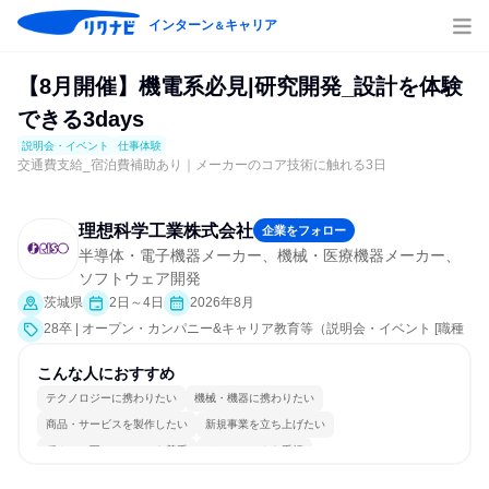
インターン
キャリア
＆
【8月開催】機電系必見|研究開発_設計を体験
できる3days
説明会・イベント
仕事体験
交通費支給_宿泊費補助あり｜メーカーのコア技術に触れる3日
理想科学工業株式会社
企業をフォロー
半導体・電子機器メーカー、機械・医療機器メーカー、
ソフトウェア開発
茨城県
2日～4日
2026年8月
28卒 | オープン・カンパニー&キャリア教育等（説明会・イベント [職種
研究、職場見学会、社員交流会、会社説明会、業界研究]、仕事体験）
こんな人におすすめ
テクノロジーに携わりたい
機械・機器に携わりたい
商品・サービスを製作したい
新規事業を立ち上げたい
穏やかで互いのペースを尊重
チームワークを重視
女性が働きやすい環境で働ける
長く同じ会社に居続けられる