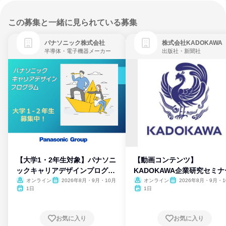
この募集と一緒に見られている募集
パナソニック株式会社
株式会社KADOKAWA
半導体・電子機器メーカー
出版社・新聞社
【大学1・2年生対象】パナソニ
【動画コンテンツ】
ックキャリアデザインプログラ
KADOKAWA企業研究セミナ
ム
オンライン
2026年8月・9月・10月
オンライン
2026年8月・9月・1
月・11月・12月
1日
1日
お気に入り
お気に入り