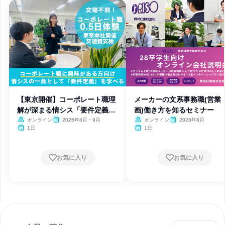
【東京開催】コーポレート職理
メーカーの文系事務職(営業
解が深まる情シス「要件定義」
画)働き方を知るセミナー
体験
オンライン
2026年8月・9月
オンライン
2026年8月
1日
1日
お気に入り
お気に入り