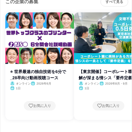
この企業の募集
すべて見る
⭐ 世界最速の独自技術を6分で
【東京開催】コーポレート
_28卒向け動画視聴コース
解が深まる情シス「要件定
体験
オンライン
2026年6月
オンライン
2026年8月・9月
1日
1日
お気に入り
お気に入り