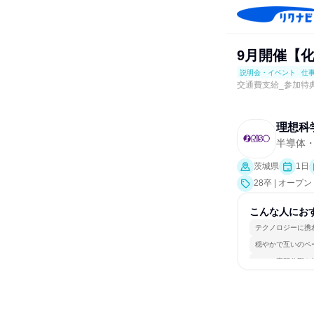
9月開催【
説明会・イベント
仕
交通費支給_参加特
理想科
半導体
茨城県
1日
28卒 | オ
ト、会社説明会
こんな人にお
テクノロジーに携
穏やかで互いのペ
一つの専門分野を