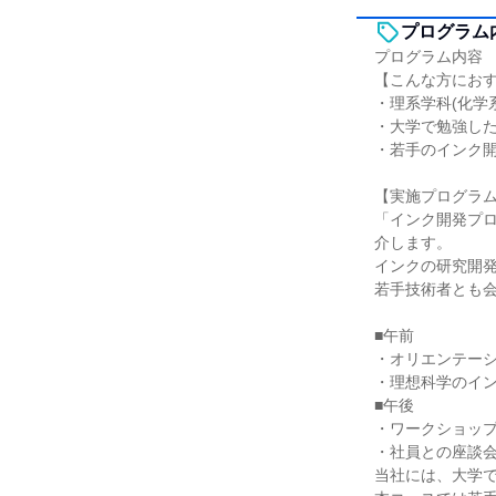
プログラム
プログラム内容
【こんな方にお
・理系学科(化学
・大学で勉強し
・若手のインク
【実施プログラ
「インク開発プ
介します。
インクの研究開
若手技術者とも
■午前
・オリエンテー
・理想科学のイ
■午後
・ワークショッ
・社員との座談
当社には、大学