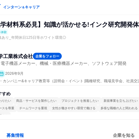
インターン
キャリア
＆
化学材料系必見】知識が活かせる!インク研究開発
事体験
典あり_年間休日125日等ホワイト環境◎
学工業株式会社
企業をフォロー
・電子機器メーカー、機械・医療機器メーカー、ソフトウェア開発
2026年9月
ープン・カンパニー&キャリア教育等（説明会・イベント [職種研究、職場見学会、社員
、業界研究]、仕事体験）
すすめ
わりたい
商品・サービスを製作したい
プロジェクトを推進したい
新規事業を立ち上げたい
ースを尊重
チームワークを重視
女性が働きやすい環境で働ける
多様な職種の人と関われる
極める
募集情報
企業を知る