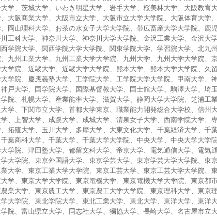
子大学、茨城大学、いわき明星大学、岩手大学、桜美林大学、大阪教育
学、大阪商業大学、大阪市立大学、大阪市立大学大学院、大阪体育大学
学、岡山理科大学、お茶の水女子大学大学院、帯広畜産大学大学院、鹿
奈川工科大学、神奈川大学、神奈川大学大学院、金沢工業大学、金沢大
関西学院大学、関西学院大学大学院、関東学院大学、学習院大学、北九
院、九州工業大学、九州工業大学大学院、九州大学、九州大学大学院、
学大学院、近畿大学、近畿大学大学院、熊本大学、熊本大学大学院、久
学大学院、慶應義塾大学、工学院大学、工学院大学大学院、甲南大学、
、神戸大学、国学院大学、国際基督教大学、国士舘大学、駒澤大学、埼
大学院、札幌大学、産業能率大学、滋賀大学、静岡大学大学院、芝浦工
根大学、下関市立大学、首都大学東京、職業能力開発総合大学校、信州
大学、上智大学、成蹊大学、成城大学、清泉女子大学、西南学院大学、
学、拓殖大学、玉川大学、多摩大学、大東文化大学、千葉経済大学、千
、千葉商科大学、千葉大学、千葉大学大学院、中央大学、中央大学大学
学大学院、津田塾大学、都留文科大学、帝京大学、電気通信大学、電気
大学大学院、東京外国語大学、東京学芸大学、東京学芸大学大学院、東
工業大学、東京工業大学大学院、東京工芸大学、東京工芸大学大学院、
京大学、東京大学大学院、東京電機大学、東京電機大学大学院、東京都
京農業大学、東京農工大学、東京農工大学大学院、東京理科大学、東京
大学大学院、東北学院大学、東北工業大学、東北大学、東洋大学、東洋
大学院、富山県立大学、同志社大学、獨協大学、長崎大学、名古屋市立