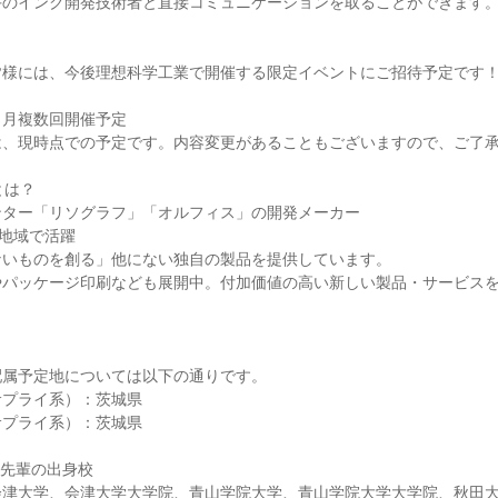
手のインク開発技術者と直接コミュニケーションを取ることができます
皆様には、今後理想科学工業で開催する限定イベントにご招待予定です
９月複数回開催予定
は、現時点での予定です。内容変更があることもございますので、ご了
とは？
ンター「リソグラフ」「オルフィス」の開発メーカー
と地域で活躍
ないものを創る」他にない独自の製品を提供しています。
やパッケージ印刷なども展開中。付加価値の高い新しい製品・サービス
配属予定地については以下の通りです。
サプライ系）：茨城県
サプライ系）：茨城県
る先輩の出身校
会津大学、会津大学大学院、青山学院大学、青山学院大学大学院、秋田