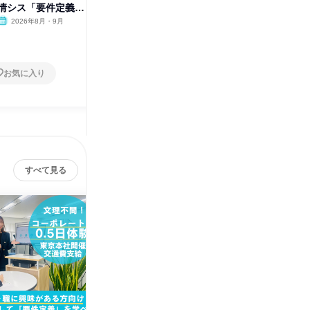
情シス「要件定義」
発_設計を体験できる3days
発_設計
2026年8月・9月
茨城県
2026年9月
茨城県
2日～4日
2日～4
お気に入り
お気に入り
すべて見る