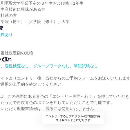
年3月理系大学卒業予定の３年生および修士1年生
、生産技術に興味がある方
材料系の方
大学院（博士）、大学院（修士）、大学
費
泊費あり
は当社規定額の支給
の流れ
）、適性検査なし、グループワークなし、筆記試験なし
れ
サイトよりエントリー後、当社からのご予約フォームをお送りいたしま
ご選択の上予約を確定してください。
)は、この画面にある青色の「エントリー画面へ行く」を押していただ
いたうえで再度青色のボタンを押していただくことで可能です。
にいただく履歴書情報は、選考には使用いたしません。
エントリーするとプログラムの詳細案内を
受け取れるようになります