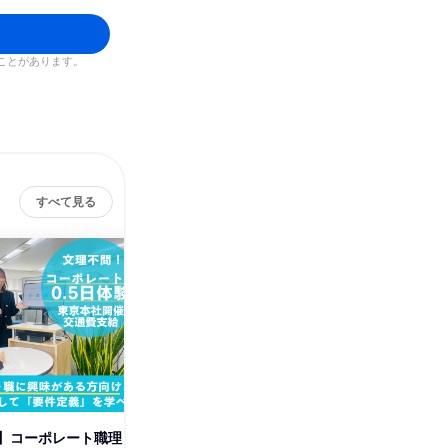
ことがあります。
すべて見る
】コーポレート職理
【9月開催】機電系歓迎|研究開
【8月開