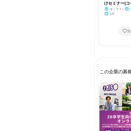
けセミナー|
オンライン
1日
お
この企業の募