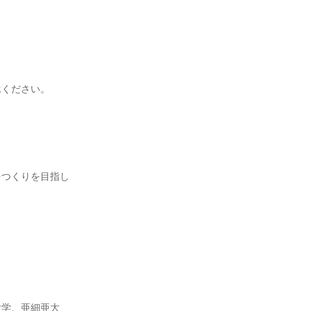
。
！
承ください。
をつくりを目指し
大学、亜細亜大