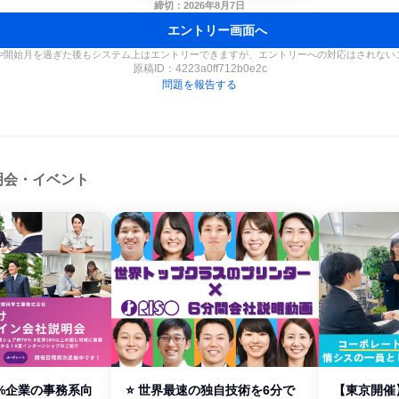
締切：2026年8月7日
エントリー画面へ
や開始月を過ぎた後もシステム上はエントリーできますが、エントリーへの対応はされない
原稿ID：
4223a0ff712b0e2c
問題を報告する
明会・イベント
%企業の事務系向
⭐ 世界最速の独自技術を6分で
【東京開催