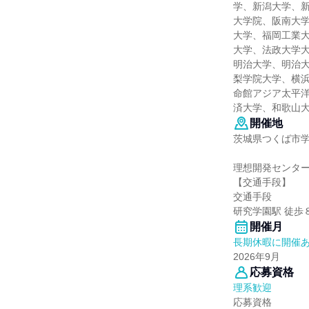
学、新潟大学、
大学院、阪南大
大学、福岡工業
大学、法政大学
明治大学、明治
梨学院大学、横
命館アジア太平
済大学、和歌山
開催地
茨城県つくば市学
理想開発センター
【交通手段】
交通手段
研究学園駅 徒歩
開催月
長期休暇に開催
2026年9月
応募資格
理系歓迎
応募資格