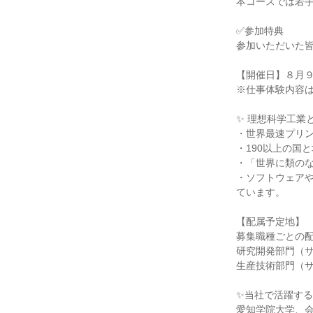
本コースでは若
✅参加特典
参加いただいた
【開催日】８月
※仕事体験内容
✨ 理想科学工業
・世界最速プリ
・190以上の国
・「世界に類の
・ソフトウェア
ています。
【配属予定地】
募集職種ごとの
研究開発部門（
生産技術部門（
✨当社で活躍す
愛知学院大学、