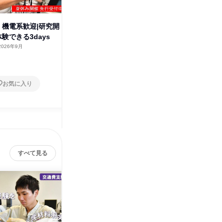
】機電系歓迎|研究開
【8月開催】機電系必見|研究開
メーカー
験できる3days
発_設計を体験できる3days
画)働き
2026年9月
茨城県
2026年8月
オンラ
2日～4日
1日
お気に入り
お気に入り
すべて見る