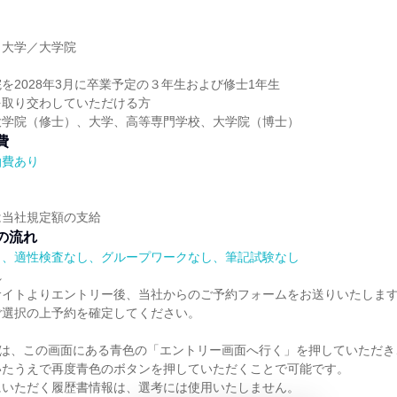
】大学／大学院
】
を2028年3月に卒業予定の３年生および修士1年生
を取り交わしていただける方
大学院（修士）、大学、高等専門学校、大学院（博士）
費
泊費あり
は当社規定額の支給
の流れ
）、適性検査なし、グループワークなし、筆記試験なし
れ
サイトよりエントリー後、当社からのご予約フォームをお送りいたしま
ご選択の上予約を確定してください。
)は、この画面にある青色の「エントリー画面へ行く」を押していただ
いたうえで再度青色のボタンを押していただくことで可能です。
にいただく履歴書情報は、選考には使用いたしません。