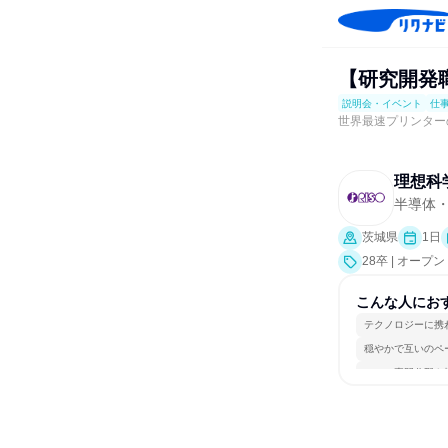
【研究開発
説明会・イベント
仕
世界最速プリンター
理想科
半導体
茨城県
1日
28卒 | オ
ト、会社説明会
こんな人にお
テクノロジーに携
穏やかで互いのペ
一つの専門分野を