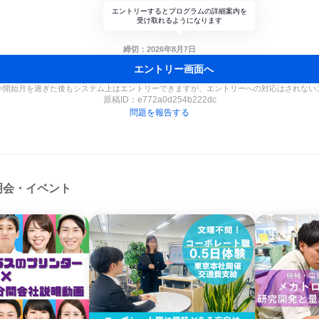
エントリーするとプログラムの詳細案内を
受け取れるようになります
締切：2026年8月7日
エントリー画面へ
や開始月を過ぎた後もシステム上はエントリーできますが、エントリーへの対応はされない
原稿ID：
e772a0d254b222dc
問題を報告する
明会・イベント