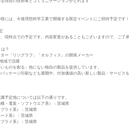
わる現役の技術者とコミュニケーションがとれます
皆様には、今後理想科学工業で開催する限定イベントにご招待予定です
定
は、現時点での予定です。内容変更があることもございますので、ご了
とは？
ンター「リソグラフ」「オルフィス」の開発メーカー
と地域で活躍
ないものを創る」他にない独自の製品を提供しています。
やパッケージ印刷なども展開中。付加価値の高い新しい製品・サービス
配属予定地については以下の通りです。
機構・電装・ソフトウエア系）：茨城県
サプライ系）：茨城県
ハード系）：茨城県
サプライ系）：茨城県