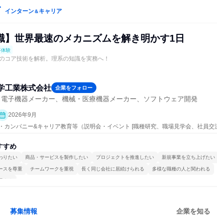
インターン
キャリア
＆
職】世界最速のメカニズムを解き明かす1日
事体験
のコア技術を解析。理系の知識を実務へ！
学工業株式会社
企業をフォロー
・電子機器メーカー、機械・医療機器メーカー、ソフトウェア開発
2026年9月
ープン・カンパニー&キャリア教育等（説明会・イベント [職種研究、職場見学会、社員
、業界研究]、仕事体験）
すすめ
わりたい
商品・サービスを製作したい
プロジェクトを推進したい
新規事業を立ち上げたい
ースを尊重
チームワークを重視
長く同じ会社に居続けられる
多様な職種の人と関われる
極める
募集情報
企業を知る