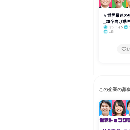
⭐ 世界最速の
_28卒向け動
オンライン
1日
お
この企業の募