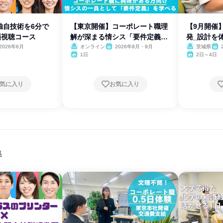
独自技術を6分で
【東京開催】コーポレート職理
【9月開催
画視聴コース
解が深まる情シス「要件定義」
発_設計を体
体験
2026年6月
オンライン
2026年8月・9月
茨城県
1日
2日～4日
気に入り
お気に入り
集