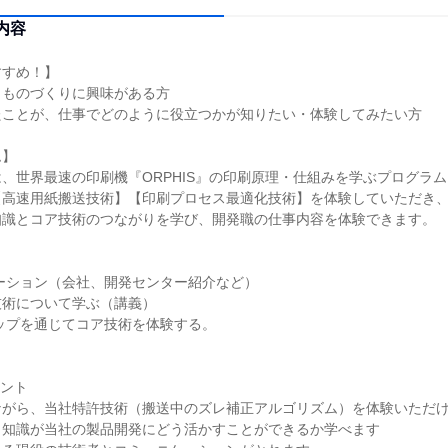
内容
すすめ！】
、ものづくりに興味がある方
たことが、仕事でどのように役立つかが知りたい・体験してみたい方
ム】
、世界最速の印刷機『ORPHIS』の印刷原理・仕組みを学ぶプログラム
【高速用紙搬送技術】【印刷プロセス最適化技術】を体験していただき
知識とコア技術のつながりを学び、開発職の仕事内容を体験できます。
ーション（会社、開発センター紹介など）
技術について学ぶ（講義）
ップを通じてコア技術を体験する。
イント
ながら、当社特許技術（搬送中のズレ補正アルゴリズム）を体験いただ
き知識が当社の製品開発にどう活かすことができるか学べます