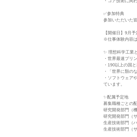
・コア技術に関
✅参加特典
参加いただいた
【開催日】9月予
※仕事体験内容
✨ 理想科学工業
・世界最速プリ
・190以上の国
・「世界に類の
・ソフトウェア
ています。
✨配属予定地
募集職種ごとの
研究開発部門（
研究開発部門（
生産技術部門（
生産技術部門（