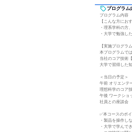
プログラム
プログラム内容
【こんな方にお
・理系学科の方
・大学で勉強し
【実施プログラ
本プログラムでは
当社のコア技術
大学で習得した
＜当日の予定＞
午前 オリエンテ
理想科学のコア
午後 ワークショ
社員との座談会
✅本コースのポ
・製品を操作し
・大学で学んで