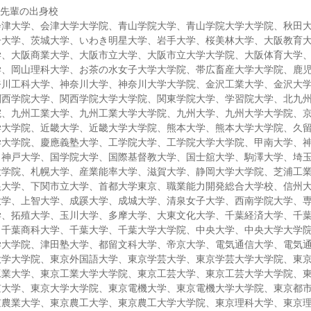
る先輩の出身校
会津大学、会津大学大学院、青山学院大学、青山学院大学大学院、秋田
子大学、茨城大学、いわき明星大学、岩手大学、桜美林大学、大阪教育
学、大阪商業大学、大阪市立大学、大阪市立大学大学院、大阪体育大学
学、岡山理科大学、お茶の水女子大学大学院、帯広畜産大学大学院、鹿
奈川工科大学、神奈川大学、神奈川大学大学院、金沢工業大学、金沢大
関西学院大学、関西学院大学大学院、関東学院大学、学習院大学、北九
院、九州工業大学、九州工業大学大学院、九州大学、九州大学大学院、
学大学院、近畿大学、近畿大学大学院、熊本大学、熊本大学大学院、久
学大学院、慶應義塾大学、工学院大学、工学院大学大学院、甲南大学、
、神戸大学、国学院大学、国際基督教大学、国士舘大学、駒澤大学、埼
大学院、札幌大学、産業能率大学、滋賀大学、静岡大学大学院、芝浦工
根大学、下関市立大学、首都大学東京、職業能力開発総合大学校、信州
大学、上智大学、成蹊大学、成城大学、清泉女子大学、西南学院大学、
学、拓殖大学、玉川大学、多摩大学、大東文化大学、千葉経済大学、千
、千葉商科大学、千葉大学、千葉大学大学院、中央大学、中央大学大学
学大学院、津田塾大学、都留文科大学、帝京大学、電気通信大学、電気
大学大学院、東京外国語大学、東京学芸大学、東京学芸大学大学院、東
工業大学、東京工業大学大学院、東京工芸大学、東京工芸大学大学院、
京大学、東京大学大学院、東京電機大学、東京電機大学大学院、東京都
京農業大学、東京農工大学、東京農工大学大学院、東京理科大学、東京