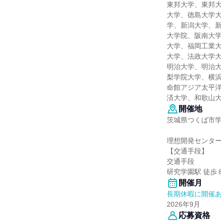
東邦大学、東邦
大学、徳島大学
学、新潟大学、
大学院、阪南大
大学、福岡工業
大学、法政大学
明治大学、明治
梨学院大学、横
命館アジア太平
済大学、和歌山
開催地
茨城県つくば市学
理想開発センター
【交通手段】
交通手段
研究学園駅 徒歩
開催月
長期休暇に開催
2026年9月
応募資格