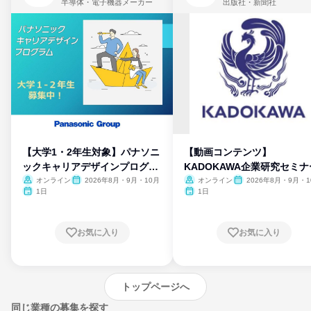
半導体・電子機器メーカー
出版社・新聞社
【大学1・2年生対象】パナソニ
【動画コンテンツ】
ックキャリアデザインプログラ
KADOKAWA企業研究セミナ
ム
オンライン
2026年8月・9月・10月
オンライン
2026年8月・9月・1
月・11月・12月
1日
1日
お気に入り
お気に入り
トップページへ
同じ業種の募集を探す