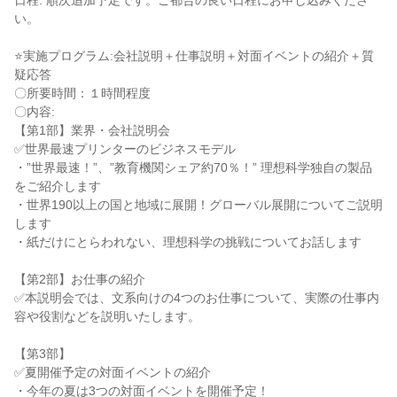
日程: 順次追加予定です。ご都合の良い日程にお申し込みくださ
い。
⭐実施プログラム:会社説明＋仕事説明＋対面イベントの紹介＋質
疑応答
〇所要時間：１時間程度
〇内容:
【第1部】業界・会社説明会
✅世界最速プリンターのビジネスモデル
・”世界最速！”、”教育機関シェア約70％！” 理想科学独自の製品
をご紹介します
・世界190以上の国と地域に展開！グローバル展開についてご説明
します
・紙だけにとらわれない、理想科学の挑戦についてお話します
【第2部】お仕事の紹介
✅本説明会では、文系向けの4つのお仕事について、実際の仕事内
容や役割などを説明いたします。
【第3部】
✅夏開催予定の対面イベントの紹介
・今年の夏は3つの対面イベントを開催予定！