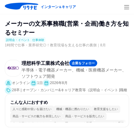
インターン
キャリア
＆
メーカーの文系事務職(営業・企画)働き方を知
るセミナー
説明会・イベント
仕事体験
1時間で仕事・業界研究◎！教育現場を支える仕事の裏側｜8月
理想科学工業株式会社
企業をフォロー
半導体・電子機器メーカー、機械・医療機器メーカー、
ソフトウェア開発
オンライン
1日
2026年8月
28卒 | オープン・カンパニー&キャリア教育等（説明会・イベント [職種
研究、社員交流会、会社説明会、業界研究]、仕事体験）
こんな人におすすめ
人々に感動や笑いを届けたい
機械・機器に携わりたい
教育支援をしたい
商品・サービスの魅力を表現したい
商品・サービスを販売したい
人の仕事をサポートしたい
穏やかで互いのペースを尊重
チームワークを重視
長く同じ会社に居続けられる
一つの専門分野を極める