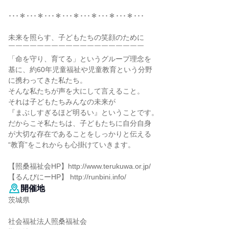
･･･＊･･･＊･･･＊･･･＊･･･＊･･･＊･･･＊･･･
未来を照らす、子どもたちの笑顔のために
￣￣￣￣￣￣￣￣￣￣￣￣￣￣￣￣￣￣￣
「命を守り、育てる」というグループ理念を
基に、約60年児童福祉や児童教育という分野
に携わってきた私たち。
そんな私たちが声を大にして言えること。
それは子どもたちみんなの未来が
『まぶしすぎるほど明るい』ということです。
だからこそ私たちは、子どもたちに自分自身
が大切な存在であることをしっかりと伝える
“教育”をこれからも心掛けていきます。
【照桑福祉会HP】http://www.terukuwa.or.jp/
【るんびにーHP】 http://runbini.info/
開催地
茨城県
社会福祉法人照桑福祉会