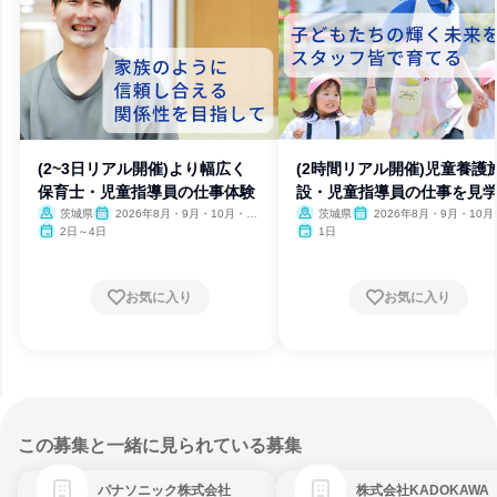
(2~3日リアル開催)より幅広く
(2時間リアル開催)児童養護
保育士・児童指導員の仕事体験
設・児童指導員の仕事を見
茨城県
2026年8月・9月・10月・11
茨城県
2026年8月・9月・10月
月・12月
月・12月
2日～4日
1日
お気に入り
お気に入り
この募集と一緒に見られている募集
パナソニック株式会社
株式会社KADOKAWA