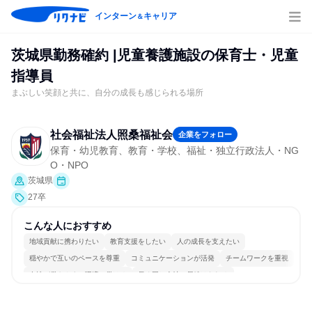
インターン
キャリア
＆
茨城県勤務確約 |児童養護施設の保育士・児童
指導員
まぶしい笑顔と共に、自分の成長も感じられる場所
社会福祉法人照桑福祉会
企業をフォロー
保育・幼児教育、教育・学校、福祉・独立行政法人・NG
O・NPO
茨城県
27卒
こんな人におすすめ
地域貢献に携わりたい
教育支援をしたい
人の成長を支えたい
穏やかで互いのペースを尊重
コミュニケーションが活発
チームワークを重視
女性が働きやすい環境で働ける
長く同じ会社に居続けられる
人とたくさん会話する
目標に追われず働ける