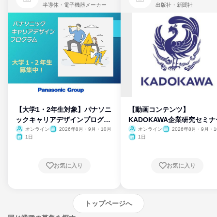
半導体・電子機器メーカー
出版社・新聞社
【大学1・2年生対象】パナソニ
【動画コンテンツ】
ックキャリアデザインプログラ
KADOKAWA企業研究セミナ
ム
オンライン
2026年8月・9月・10月
オンライン
2026年8月・9月・1
月・11月・12月
1日
1日
お気に入り
お気に入り
トップページへ