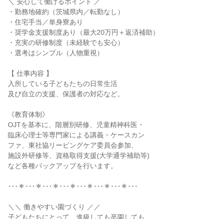
＼ 安心して働けるポイント ／
・勤務地確約（茨城県内／転勤なし）
・住宅手当／単身寮あり
・奨学金支援制度あり（最大20万円＋返済補助）
・充実の研修制度（未経験でも安心）
・選考はシンプル（人物重視）
【 仕事内容 】
入所している子どもたちの日常生活
及び自立の支援、保護者の対応など。
《教育体制》
OJTを基本に、階層別研修、児童精神科医・
臨床心理士等専門家による講義・ケースカン
ファ、東社協リービングケア委員会参加、
施設外研修等、資格取得支援(大学通学補助等)
など各種バックアップを行います。
･･･＊･･･＊･･･＊･･･＊･･･＊･･･＊･･･＊･･･
＼＼ 働きやすい園づくり ／／
子どもたちにとって、進級しても卒園しても