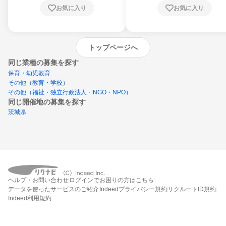
お気に入り
お気に入り
トップページへ
同じ業種の募集を探す
保育・幼児教育
その他（教育・学校）
その他（福祉・独立行政法人・NGO・NPO）
同じ開催地の募集を探す
茨城県
エントリーするとプログラムの詳細案内を
ヘルプ・お問い合わせ
ログインでお困りの方はこちら
受け取れるようになります
データを使ったサービスのご紹介
Indeedプライバシー規約
リクルートID規約
Indeed利用規約
締切：なし
エントリー画面へ