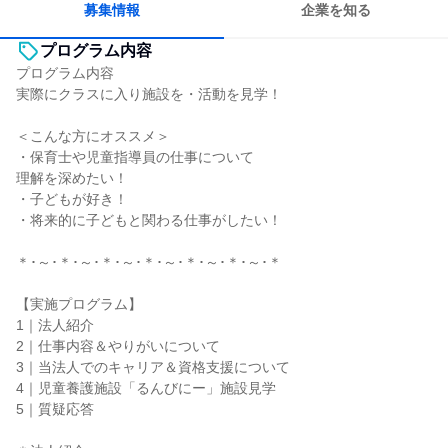
募集情報
企業を知る
プログラム内容
プログラム内容
実際にクラスに入り施設を・活動を見学！
＜こんな方にオススメ＞
・保育士や児童指導員の仕事について
理解を深めたい！
・子どもが好き！
・将来的に子どもと関わる仕事がしたい！
＊･～･＊･～･＊･～･＊･～･＊･～･＊･～･＊
【実施プログラム】
1｜法人紹介
2｜仕事内容＆やりがいについて
3｜当法人でのキャリア＆資格支援について
4｜児童養護施設「るんびにー」施設見学
5｜質疑応答