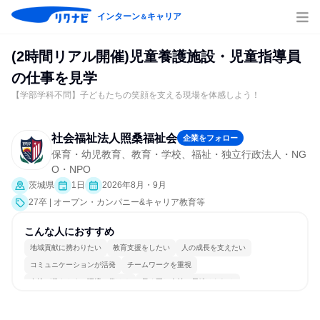
インターン
キャリア
＆
(2時間リアル開催)児童養護施設・児童指導員
の仕事を見学
【学部学科不問】子どもたちの笑顔を支える現場を体感しよう！
社会福祉法人照桑福祉会
企業をフォロー
保育・幼児教育、教育・学校、福祉・独立行政法人・NG
O・NPO
茨城県
1日
2026年8月・9月
27卒 | オープン・カンパニー&キャリア教育等
こんな人におすすめ
地域貢献に携わりたい
教育支援をしたい
人の成長を支えたい
コミュニケーションが活発
チームワークを重視
女性が働きやすい環境で働ける
長く同じ会社に居続けられる
一つの専門分野を極める
人とたくさん会話する
目標に追われず働ける