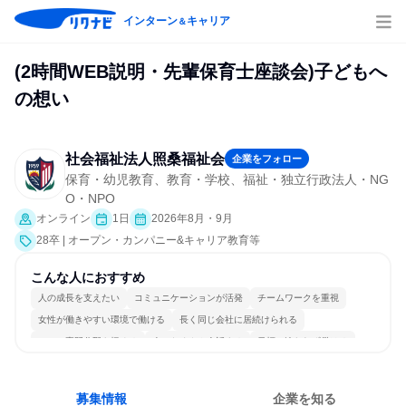
インターン
キャリア
＆
(2時間WEB説明・先輩保育士座談会)子どもへ
の想い
社会福祉法人照桑福祉会
企業をフォロー
保育・幼児教育、教育・学校、福祉・独立行政法人・NG
O・NPO
オンライン
1日
2026年8月・9月
28卒 | オープン・カンパニー&キャリア教育等
こんな人におすすめ
人の成長を支えたい
コミュニケーションが活発
チームワークを重視
女性が働きやすい環境で働ける
長く同じ会社に居続けられる
一つの専門分野を極める
人とたくさん会話する
目標に追われず働ける
募集情報
企業を知る