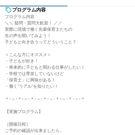
プログラム内容
プログラム内容
＼＼ 疑問・質問大歓迎！ ／／
実際に現場で働く先輩保育士たちの
生の声を聞いてみよう！
子どもと向き合うってどういうこと？
＜こんな方にオススメ＞
・子どもが好き！
・将来的に子どもと関わる仕事がしたい！
・学校では専攻していないけど
「保育士」に興味がある！
・働く”リアル”を知りたい！
＊･～･＊･～･＊･～･＊･～･＊･～･＊･～･＊
【実施プログラム】
［開催日程］
ご予約の確認が出来ましたら、