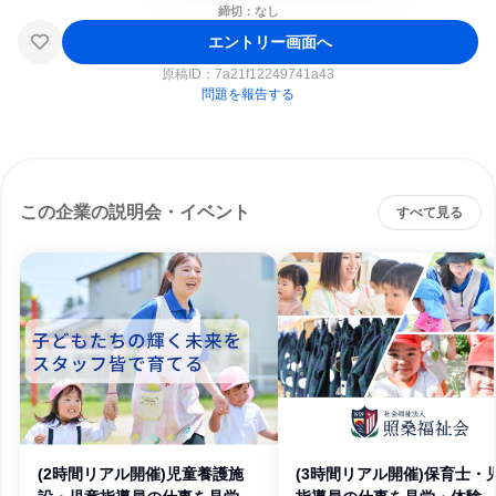
締切：なし
エントリー画面へ
原稿ID：
7a21f12249741a43
問題を報告する
この企業の説明会・イベント
すべて見る
(2時間リアル開催)児童養護施
(3時間リアル開催)保育士・