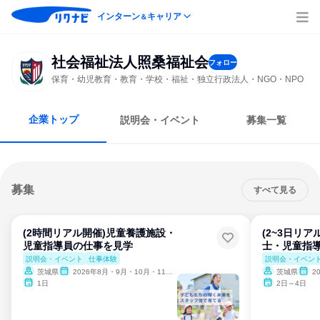
インターン
キャリア
＆
社会福祉法人照桑福祉会
フォロー
保育・幼児教育・教育・学校・福祉・独立行政法人・NGO・NPO
企業トップ
説明会・イベント
募集一覧
募集
すべて見る
(2時間リアル開催)児童養護施設・
(2~3日リ
児童指導員の仕事を見学
士・児童指
説明会・イベント
仕事体験
説明会・イベン
茨城県
2026年8月・9月・10月・11月・12月
茨城県
2
1日
2日～4日