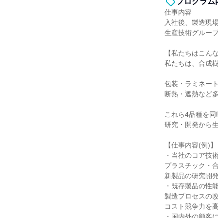
プログラム
仕事内容
入社後、製造現
生産技術グルー
【私たちはこん
私たちは、合成
包装・ラミネー
断熱・遮熱など
これら4品種を
研究・開発から
【仕事内容(例)】
・当社のコア技
プラスチック・
新製品の研究開
・既存製品の性
製造プロセスの
コスト競争力を
・国内外の顧客