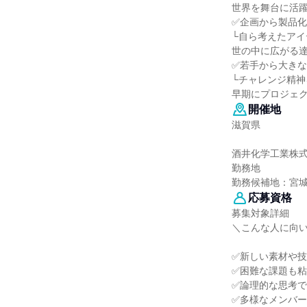
世界を舞台に活
✅企画から製品
└自ら考えたア
世の中に広がる
✅若手から大き
└チャレンジ精神
早期にプロジェ
開催地
滋賀県
酒井化学工業株
勤務地
勤務候補地：宮
応募資格
募集対象詳細
＼こんな人に向
✅新しい素材や
✅困難な課題も
✅論理的な思考
✅多様なメンバ