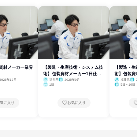
装資材メーカー業界
【製造・生産技術・システム技
【製造・生
術】包装資材メーカー1日仕事
術】包装資
体験
体験
2025年12月
福井県
2025年9月
福井県
1日
5日～10日
気に入り
お気に入り