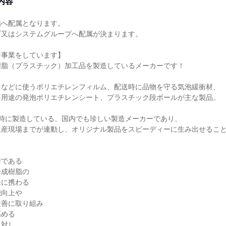
内容
場へ配属となります。
プ又はシステムグループへ配属が決まります。
な事業をしています】
樹脂（プラスチック）加工品を製造しているメーカーです！
トなどに使うポリエチレンフィルム、配送時に品物を守る気泡緩衝材、
多用途の発泡ポリエチレンシート、プラスチック段ボールが主な製品。
同時に製造している、国内でも珍しい製造メーカーであり、
生産現場までが連動し、オリジナル製品をスピーディーに生み出せるこ
術である
合成樹脂の
発に携わる
能向上や
改善に取り組み
高める
に対し、