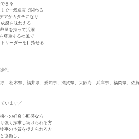
躍できる
化まで一気通貫で関わる
イデアがカタチになり
達成感を味わえる
な裁量を持って活躍
を尊重する社風で
クトリーダーを目指せる
式会社
城県、栃木県、福井県、愛知県、滋賀県、大阪府、兵庫県、福岡県、佐
いています／
技術への好奇心旺盛な方
粘り強く探求し続けられる方
で物事の本質を捉えられる方
ーと協働し、