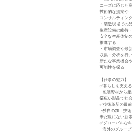
ニーズに応じた
技術的な提案や
コンサルティン
・製造現場での
生産設備の維持
安全な生産体制
推進する
・市場調査や最
収集・分析を行
新たな事業機会
可能性を探る
【仕事の魅力】
✅暮らしを支え
└包装資材から産
幅広い製品で社
✅技術革新の最
└独自の加工技術
未だ世にない新
✅グローバルな
└海外のグルー