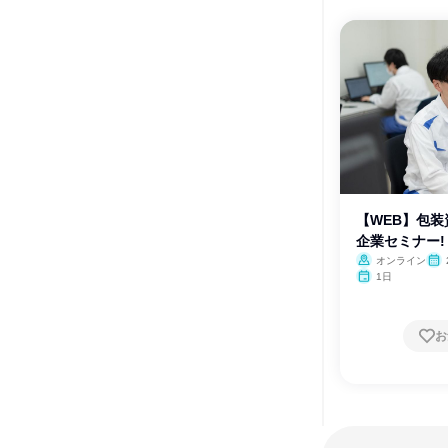
【WEB】包
企業セミナー!
オンライン
1日
お