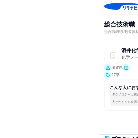
総合技術職
総合職/理系/包装資
酒井化
化学メ
滋賀県
27卒
こんな人にお
テクノロジーに携
人とたくさん会話