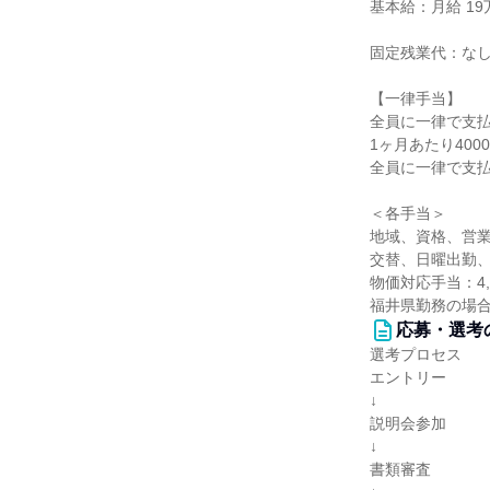
基本給：月給 19万
固定残業代：な
【一律手当】
全員に一律で支
1ヶ月あたり400
全員に一律で支
＜各手当＞
地域、資格、営
交替、日曜出勤、
物価対応手当：4,
福井県勤務の場合、
応募・選考
選考プロセス
エントリー
↓
説明会参加
↓
書類審査