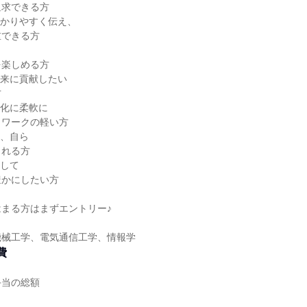
追求できる方
分かりやすく伝え、
重できる方
を楽しめる方
未来に貢献したい
方
変化に柔軟に
トワークの軽い方
ず、自ら
られる方
通して
豊かにしたい方
まる方はまずエントリー♪
機械工学、電気通信工学、情報学
費
手当の総額