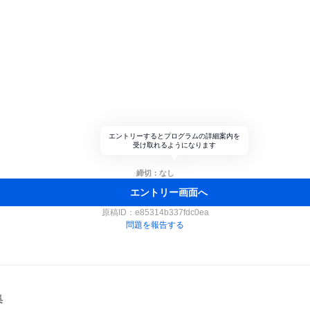
エントリーするとプログラムの詳細案内を
受け取れるようになります
締切：なし
エントリー画面へ
原稿ID：
e85314b337fdc0ea
問題を報告する
集