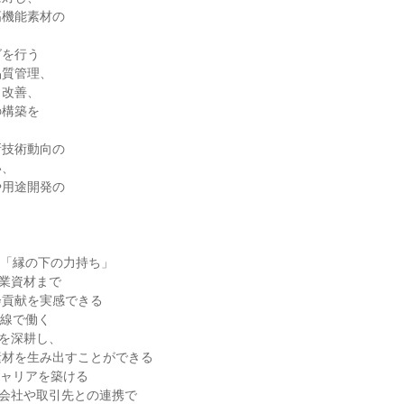
高機能素材の
グを行う
品質管理、
・改善、
の構築を
新技術動向の
い、
や用途開発の
る「縁の下の力持ち」
業資材まで
会貢献を実感できる
前線で働く
を深耕し、
素材を生み出すことができる
キャリアを築ける
プ会社や取引先との連携で