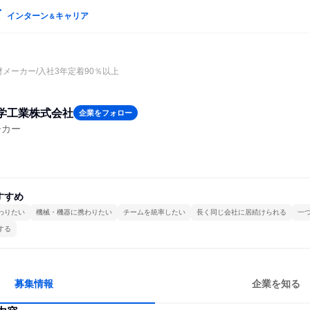
インターン
キャリア
＆
材メーカー/入社3年定着90％以上
学工業株式会社
企業をフォロー
ーカー
すすめ
わりたい
機械・機器に携わりたい
チームを統率したい
長く同じ会社に居続けられる
一
する
募集情報
企業を知る