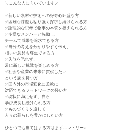
＼こんな人に向いています／
✅新しい素材や技術への好奇心旺盛な方
✅困難な課題も粘り強く探求し続けられる方
✅論理的な思考で物事の本質を捉えられる方
✅多様なメンバーと協働し、
チームで成果を追求できる方
✅自分の考えを分かりやすく伝え、
相手の意見も尊重できる方
✅失敗を恐れず、
常に新しい挑戦を楽しめる方
✅社会や産業の未来に貢献したい
という志を持つ方
✅国内外の市場変化に柔軟に
対応できるフットワークの軽い方
✅現状に満足せず、自ら
学び成長し続けられる方
✅ものづくりを通して
人々の暮らしを豊かにしたい方
ひとつでも当てはまる方はまずエントリー♪