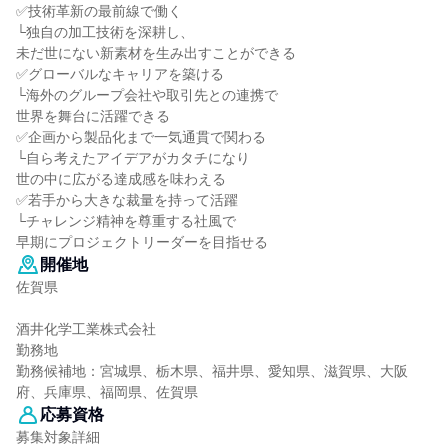
✅技術革新の最前線で働く
└独自の加工技術を深耕し、
未だ世にない新素材を生み出すことができる
✅グローバルなキャリアを築ける
└海外のグループ会社や取引先との連携で
世界を舞台に活躍できる
✅企画から製品化まで一気通貫で関わる
└自ら考えたアイデアがカタチになり
世の中に広がる達成感を味わえる
✅若手から大きな裁量を持って活躍
└チャレンジ精神を尊重する社風で
早期にプロジェクトリーダーを目指せる
開催地
佐賀県
酒井化学工業株式会社
勤務地
勤務候補地：宮城県、栃木県、福井県、愛知県、滋賀県、大阪
府、兵庫県、福岡県、佐賀県
応募資格
募集対象詳細