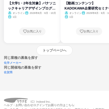
【大学1・2年生対象】パナソニ
【動画コンテンツ】
ックキャリアデザインプログラ
KADOKAWA企業研究セミナ
ム
オンライン
2026年8月・9月・10月
オンライン
2026年8月・9月・1
月・11月・12月
1日
1日
お気に入り
お気に入り
トップページへ
同じ業種の募集を探す
化学メーカー
同じ開催地の募集を探す
佐賀県
エントリーするとプログラムの詳細案内を
ヘルプ・お問い合わせ
ログインでお困りの方はこちら
受け取れるようになります