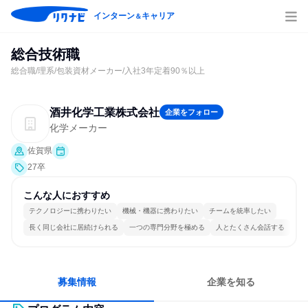
インターン
キャリア
＆
総合技術職
総合職/理系/包装資材メーカー/入社3年定着90％以上
酒井化学工業株式会社
企業をフォロー
化学メーカー
佐賀県
27卒
こんな人におすすめ
テクノロジーに携わりたい
機械・機器に携わりたい
チームを統率したい
長く同じ会社に居続けられる
一つの専門分野を極める
人とたくさん会話する
募集情報
企業を知る