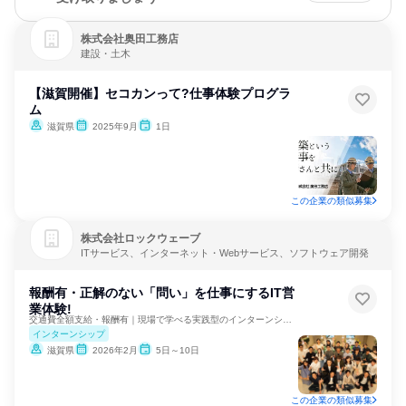
株式会社奥田工務店
建設・土木
【滋賀開催】セコカンって?仕事体験プログラ
ム
滋賀県
2025年9月
1日
この企業の類似募集
株式会社ロックウェーブ
ITサービス、インターネット・Webサービス、ソフトウェア開発
報酬有・正解のない「問い」を仕事にするIT営
業体験!
交通費全額支給・報酬有｜現場で学べる実践型のインターンシップ
インターンシップ
滋賀県
2026年2月
5日～10日
この企業の類似募集