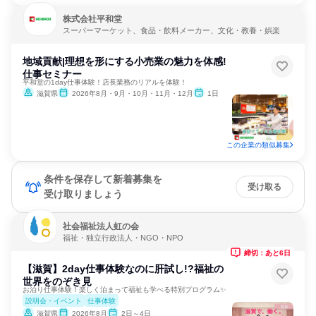
株式会社平和堂
スーパーマーケット、食品・飲料メーカー、文化・教養・娯楽
地域貢献|理想を形にする小売業の魅力を体感!
仕事セミナー
平和堂の1day仕事体験！店長業務のリアルを体験！
滋賀県
2026年8月・9月・10月・11月・12月
1日
この企業の類似募集
条件を保存して新着募集を
受け取る
受け取りましょう
社会福祉法人虹の会
福祉・独立行政法人・NGO・NPO
締切：あと6日
【滋賀】2day仕事体験なのに肝試し!?福祉の
世界をのぞき見
お泊り仕事体験！楽しく泊まって福祉も学べる特別プログラム✨
説明会・イベント
仕事体験
滋賀県
2026年8月
2日～4日