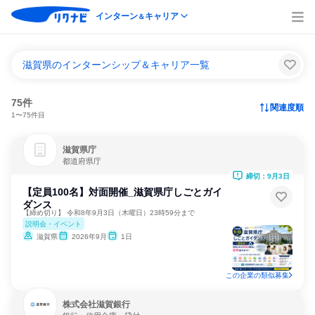
インターン
キャリア
＆
滋賀県のインターンシップ＆キャリア一覧
75件
関連度順
1〜75件目
滋賀県庁
都道府県庁
締切：9月3日
【定員100名】対面開催_滋賀県庁しごとガイ
ダンス
【締め切り】 令和8年9月3日（木曜日）23時59分まで
説明会・イベント
滋賀県
2026年9月
1日
この企業の類似募集
株式会社滋賀銀行