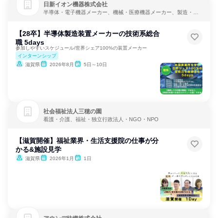
日新イオン機器株式会社
半導体・電子機器メーカー、機械・医療機器メーカー、製造・メ
ーカー
【28卒】半導体製造装置メーカーの技術系総合
職 5days
参加しやすいスケジュール/世界シェア100%の装置メーカー
インターンシップ
滋賀県
2026年8月
5日～10日
社会福祉法人三穂の園
看護・介護、福祉・独立行政法人・NGO・NPO
【滋賀開催】福祉業界・生活支援院の仕事が分
かる&施設見学
滋賀県
2026年1月
1日