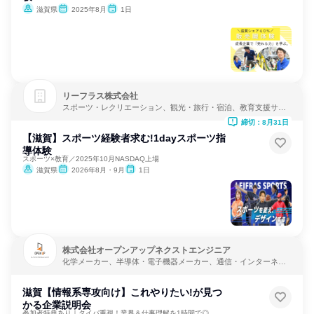
滋賀県
2025年8月
1日
リーフラス株式会社
スポーツ・レクリエーション、観光・旅行・宿泊、教育支援サー
ビス
締切：8月31日
【滋賀】スポーツ経験者求む!1dayスポーツ指
導体験
スポーツ×教育／2025年10月NASDAQ上場
滋賀県
2026年8月・9月
1日
株式会社オープンアップネクストエンジニア
化学メーカー、半導体・電子機器メーカー、通信・インターネッ
ト
滋賀【情報系専攻向け】これやりたい!が見つ
かる企業説明会
参加者特典あり｜タイパ重視！業界＆仕事理解を1時間で◎