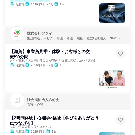
滋賀県
2026年8月・9月
1日
株式会社ツクイ
生活関連サービス、看護・介護、福祉・独立行政法人・NGO・N
PO
【滋賀】事業所見学・体験・お客様との交
流/90分間
タイパ重視！人と関わることが好き！地域に貢献したい！方向け
滋賀県
2026年8月・9月
1日
社会福祉法人六心会
看護・介護
【2時間体験】心理学×福祉【学びをありがとう
につなげる】
滋賀で国家資格を取りはたらく
滋賀県
2026年8月
1日