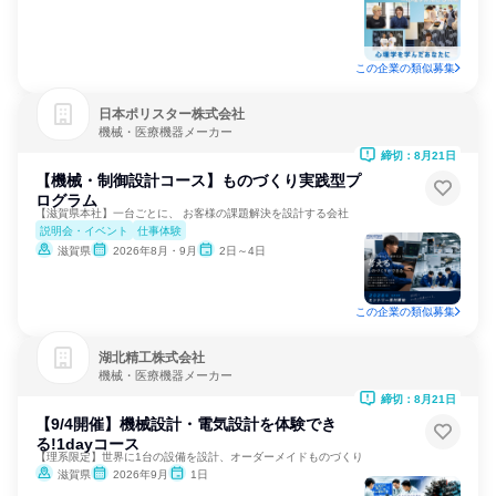
この企業の類似募集
日本ポリスター株式会社
機械・医療機器メーカー
締切：8月21日
【機械・制御設計コース】ものづくり実践型プ
ログラム
【滋賀県本社】一台ごとに、 お客様の課題解決を設計する会社
説明会・イベント
仕事体験
滋賀県
2026年8月・9月
2日～4日
この企業の類似募集
湖北精工株式会社
機械・医療機器メーカー
締切：8月21日
【9/4開催】機械設計・電気設計を体験でき
る!1dayコース
【理系限定】世界に1台の設備を設計、オーダーメイドものづくり
滋賀県
2026年9月
1日