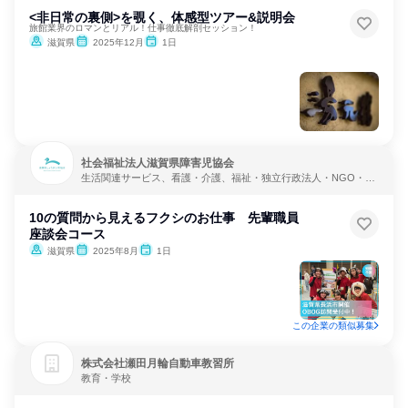
<非日常の裏側>を覗く、体感型ツアー&説明会
旅館業界のロマンとリアル！仕事徹底解剖セッション！
滋賀県
2025年12月
1日
社会福祉法人滋賀県障害児協会
生活関連サービス、看護・介護、福祉・独立行政法人・NGO・N
PO
10の質問から見えるフクシのお仕事 先輩職員
座談会コース
滋賀県
2025年8月
1日
この企業の類似募集
株式会社瀬田月輪自動車教習所
教育・学校