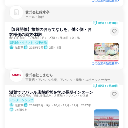
この企業の類似募集
株式会社緑水亭
ホテル・旅館
締切：8月18日
【9月開催】旅館のおもてなしを、働く側・お
客様側の両方体験!
9月1日（日）～9月2日（月）│〆切：8月18日（火）迄
説明会・イベント
仕事体験
滋賀県
2025年9月
2日～4日
この企業の類似募集
株式会社しまむら
百貨店・アパレル小売、アパレル・繊維・スポーツメーカー
締切：9月30日
滋賀でアパレル店舗経営を学ぶ長期インターン
売上7,000億円の「売れる仕組み」と店舗マネジメントを体感
インターンシップ
滋賀県
2026年8月・9月・10月・11月・12月、2027年1月
25日以上