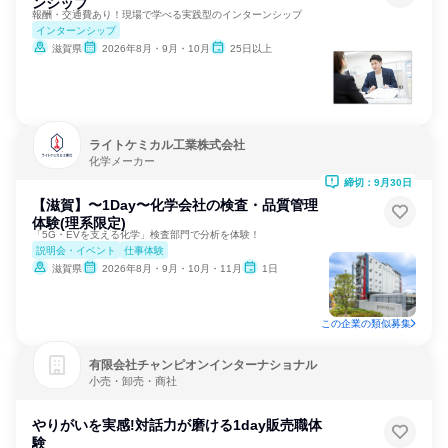
ンシップ
報酬・交通費あり！現場で学べる実践型のインターンシップ
インターンシップ
滋賀県
2026年8月・9月・10月
25日以上
ライトケミカル工業株式会社
化学メーカー
締切：9月30日
【滋賀】〜1Day〜化学会社の検査・品質管理
体験(理系限定)
「5G・EVを支える化学」検査部門で分析を体験！
説明会・イベント
仕事体験
滋賀県
2026年8月・9月・10月・11月
1日
この企業の類似募集
有限会社チャンピオンインターナショナル
小売・卸売・商社
やりがいを実感!対話力が磨ける1day販売職体
験