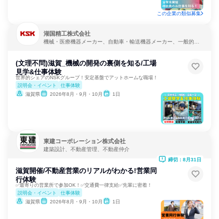
この企業の類似募集
湖国精工株式会社
機械・医療機器メーカー、自動車・輸送機器メーカー、一般的な
修理・メンテナンス
(文理不問)滋賀_機械の開発の裏側を知る/工場
見学&仕事体験
世界的シェアのNSKグループ！安定基盤でアットホームな職場！
説明会・イベント
仕事体験
滋賀県
2026年8月・9月・10月
1日
東建コーポレーション株式会社
建築設計、不動産管理、不動産仲介
締切：8月31日
滋賀開催/不動産営業のリアルがわかる!営業同
行体験
✅最寄りの営業所で参加OK！✅交通費一律支給✅先輩に密着！
説明会・イベント
仕事体験
滋賀県
2026年8月・9月・10月
1日