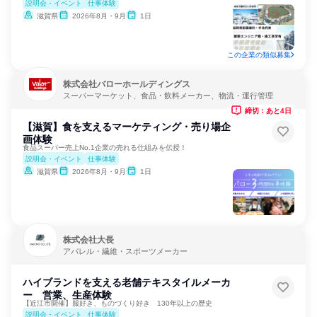
説明会・イベント
仕事体験
滋賀県
2026年8月・9月
1日
この企業の類似募集
株式会社バローホールディングス
スーパーマーケット、食品・飲料メーカー、物流・運行管理
締切：あと4日
【滋賀】食を支えるマーケティング・売り場企
画体験
食品スーパー売上No.1企業の売れる仕組みを伝授！
説明会・イベント
仕事体験
滋賀県
2026年8月・9月
1日
株式会社大長
アパレル・繊維・スポーツメーカー
ハイブランドを支える老舗テキスタイルメーカ
ー 営業、生産体験
【近江市開催】服好き、ものづくり好き 130年以上の歴史
説明会・イベント
仕事体験