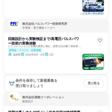
この企業の類似募集
株式会社パルスパワー技術研究所
半導体・電子機器メーカー
回路設計から実験検証まで/高電圧パルスパワ
ー技術の実務体験
シミュレーションと実機の差異に挑む。波形を読み解く技術者体験
説明会・イベント
仕事体験
滋賀県
2026年8月・9月
1日
条件を保存して新着募集を
受け取る
受け取りましょう
株式会社湖都コーポレーション
建築設計