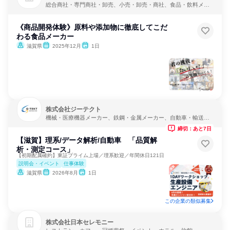
総合商社・専門商社・卸売、小売・卸売・商社、食品・飲料メー
カー
《商品開発体験》原料や添加物に徹底してこだ
わる食品メーカー
滋賀県
2025年12月
1日
株式会社ジーテクト
機械・医療機器メーカー、鉄鋼・金属メーカー、自動車・輸送機
器メーカー
締切：あと7日
【滋賀】理系/データ解析/自動車 「品質解
析・測定コース」
【初期配属確約】東証プライム上場／理系歓迎／年間休日121日
説明会・イベント
仕事体験
滋賀県
2026年8月
1日
この企業の類似募集
株式会社日本セレモニー