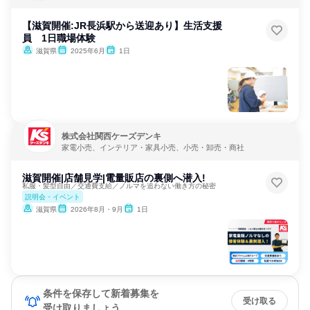
【滋賀開催:JR長浜駅から送迎あり】生活支援
員 1日職場体験
滋賀県
2025年6月
1日
株式会社関西ケーズデンキ
家電小売、インテリア・家具小売、小売・卸売・商社
滋賀開催|店舗見学|電量販店の裏側へ潜入!
私服・髪型自由／交通費支給／ノルマを追わない働き方の秘密
説明会・イベント
滋賀県
2026年8月・9月
1日
条件を保存して新着募集を
受け取る
受け取りましょう