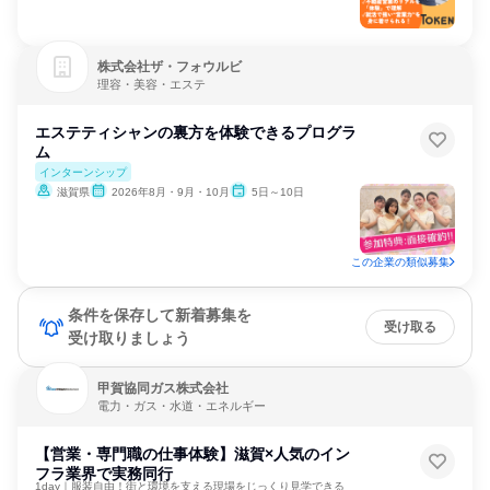
株式会社ザ・フォウルビ
理容・美容・エステ
エステティシャンの裏方を体験できるプログラ
ム
インターンシップ
滋賀県
2026年8月・9月・10月
5日～10日
この企業の類似募集
条件を保存して新着募集を
受け取る
受け取りましょう
甲賀協同ガス株式会社
電力・ガス・水道・エネルギー
【営業・専門職の仕事体験】滋賀×人気のイン
フラ業界で実務同行
1day｜服装自由！街と環境を支える現場をじっくり見学できる