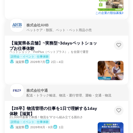
この企業の類似募集
株式会社AHB
ペットケア・獣医、ペット・ペット用品小売
【滋賀県各店舗】~実務型~3daysペットショッ
プお仕事体験
ペットショップ「PetPlus（ペットプラス）」を全国で運営
説明会・イベント
仕事体験
滋賀県
2026年7月
2日～4日
株式会社中通
配送・トラック輸送、物流・運行管理、運輸・交通・物流
【28卒】物流管理の仕事を1日で理解する1day
体験【滋賀】
21,000坪倉庫で体感！物流を"0"から組み立てる面白さ
説明会・イベント
仕事体験
滋賀県
2026年8月・9月
1日