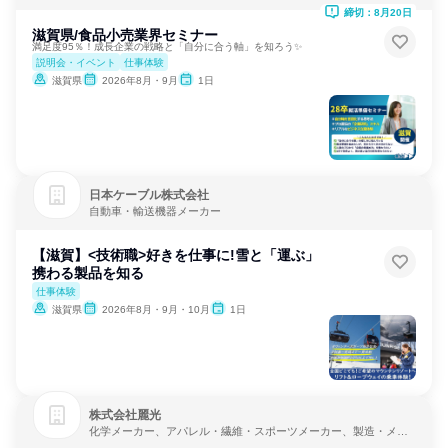
締切：8月20日
滋賀県/食品小売業界セミナー
満足度95％！成長企業の戦略と「自分に合う軸」を知ろう✨
説明会・イベント
仕事体験
滋賀県
2026年8月・9月
1日
日本ケーブル株式会社
自動車・輸送機器メーカー
【滋賀】<技術職>好きを仕事に!雪と「運ぶ」
携わる製品を知る
仕事体験
滋賀県
2026年8月・9月・10月
1日
株式会社麗光
化学メーカー、アパレル・繊維・スポーツメーカー、製造・メー
カー