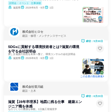
説明会・イベント
仕事体験
滋賀県
2026年8月・9月
1日
株式会社ヒロセ
建設・修理・メンテナンスサービス
締切：9月30日
SDGsに貢献する環境技術者とは?滋賀の環境
を守る会社説明会
美しき滋賀の自然を未来へ繋ぐ、環境コンサルの会社説明会
滋賀県
2026年8月・9月
1日
この企業の類似募集
株式会社笹川組
建設・土木
締切：8月20日
滋賀【28年卒理系】地図に残る仕事 建築エン
ジニア職を体感
ものづくりの裏側を体験。1日施工現場見学