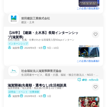
この企業の類似募集
前田建設工業株式会社
建設・土木
【28卒】【建築・土木系】長期インターンシッ
プ(滋賀県)
当社の技術・社風・仕事がわかる現場受入型5Daysインターン
インターンシップ
滋賀県
2026年8月・9月
5日～10日
この企業の類似募集
社会福祉法人滋賀県障害児協会
生活関連サービス、看護・介護、福祉・独立行政法人・NGO・N
PO
締切：8月21日
滋賀開催|先着順・選考なし|生活相談員
滋賀県開催！地元密着！相談員の仕事を1日で体験！
説明会・イベント
仕事体験
滋賀県
2026年8月・9月
1日