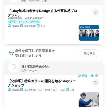
銀行・信用金庫・貸付
『1day地域の未来をDesignする仕事体感プロ
グラム』
Sustainability Design Company
説明会・イベント
仕事体験
滋賀県
2026年8月
1日
条件を保存して新着募集を
受け取る
受け取りましょう
日本電気硝子株式会社
化学メーカー
締切：1月31日
【化学系】特殊ガラスの開発を知る1dayワー
クショップ
滋賀県
2026年8月・9月・10月・11月・12月
1日