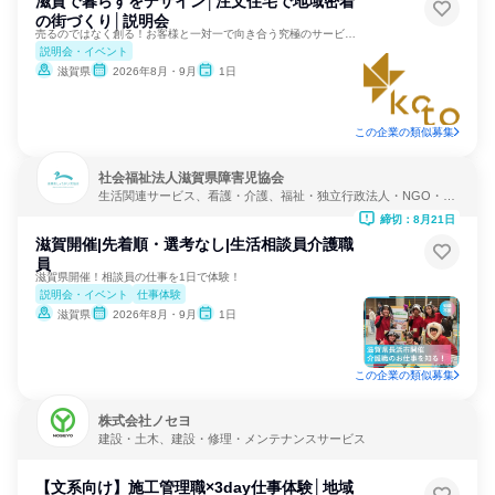
滋賀で暮らすをデザイン│注文住宅で地域密着
の街づくり│説明会
売るのではなく創る！お客様と一対一で向き合う究極のサービス業
説明会・イベント
滋賀県
2026年8月・9月
1日
この企業の類似募集
社会福祉法人滋賀県障害児協会
生活関連サービス、看護・介護、福祉・独立行政法人・NGO・N
PO
締切：8月21日
滋賀開催|先着順・選考なし|生活相談員介護職
員
滋賀県開催！相談員の仕事を1日で体験！
説明会・イベント
仕事体験
滋賀県
2026年8月・9月
1日
この企業の類似募集
株式会社ノセヨ
建設・土木、建設・修理・メンテナンスサービス
【文系向け】施工管理職×3day仕事体験│地域