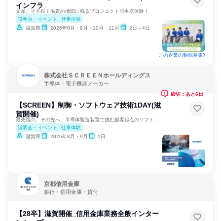
インフラ
文系こそ主役！滋賀の地図に残るプロジェクト司令塔体験！
説明会・イベント
仕事体験
滋賀県
2026年8月・9月・10月・11月
2日～4日
この企業の類似募集
株式会社ＳＣＲＥＥＮホールディングス
半導体・電子機器メーカー
締切：あと6日
【SCREEN】制御・ソフトウェア技術1DAY(滋
賀開催)
最先端の、その先へ。半導体製造装置で挑む顧客起点のソフト設計
説明会・イベント
仕事体験
滋賀県
2026年8月・9月
1日
京都信用金庫
銀行・信用金庫・貸付
【28卒】滋賀開催_信用金庫業務全般インター