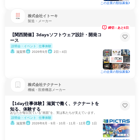
この企業の類似募集
株式会社イトーキ
製造・メーカー
締切：あと6日
【関西開催】3daysソフトウェア設計・開発コ
ース
説明会・イベント
仕事体験
滋賀県
2026年9月
2日～4日
この企業の類似募集
株式会社テクナート
機械・医療機器メーカー
【1day仕事体験】滋賀で働く、テクナートを
知る、体験する
あなたが毎日見ている"画面"を、実は私たちが支えています。
説明会・イベント
仕事体験
滋賀県
2026年8月・9月・10月・11月・12月
1日