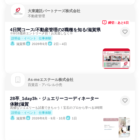
大東建託パートナーズ株式会社
不動産管理
締切：あと6日
4日間コース/不動産管理の2職種を知る/滋賀県
※8/16最終エントリー〆切！お見逃しなく※
説明会・イベント
仕事体験
滋賀県
2026年9月
2日～4日
As‐meエステール株式会社
百貨店・アパレル小売
28卒_1day3h・ジュエリーコーディネーター
体験|滋賀
高価なジュエリーも試着できちゃう！宝石のプロから学べる3時間
説明会・イベント
仕事体験
滋賀県
2026年8月・9月・10月
1日