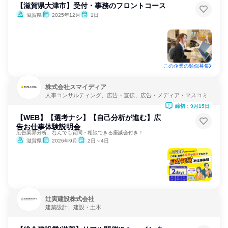
【滋賀県大津市】受付・事務のフロントコース
滋賀県
2025年12月
1日
この企業の類似募集
株式会社スマイディア
人事コンサルティング、広告・宣伝、広告・メディア・マスコミ
締切：9月15日
【WEB】【選考ナシ】【自己分析が進む】広
告お仕事体験説明会
広告業界分析、なんでも質問・相談できる座談会付き！
滋賀県
2026年9月
2日～4日
辻寅建設株式会社
建築設計、建設・土木