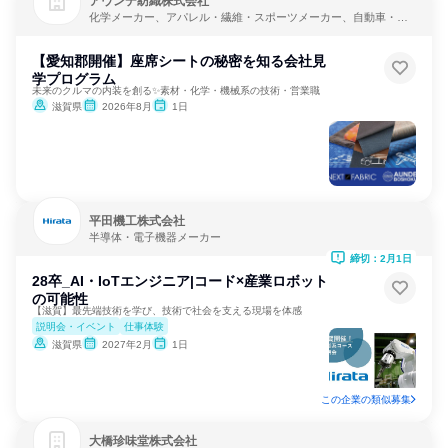
アウンデ紡織株式会社
化学メーカー、アパレル・繊維・スポーツメーカー、自動車・輸
送機器メーカー
【愛知郡開催】座席シートの秘密を知る会社見
学プログラム
未来のクルマの内装を創る✨素材・化学・機械系の技術・営業職
滋賀県
2026年8月
1日
平田機工株式会社
半導体・電子機器メーカー
締切：2月1日
28卒_AI・IoTエンジニア|コード×産業ロボット
の可能性
【滋賀】最先端技術を学び、技術で社会を支える現場を体感
説明会・イベント
仕事体験
滋賀県
2027年2月
1日
この企業の類似募集
大橋珍味堂株式会社