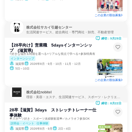
この企業の類似募集
株式会社サカイ引越センター
生活関連サービス、総合商社・専門商社・卸売、不動産管理
締切：9月29日
【28卒向け】営業職 5daysインターンシッ
プ (滋賀県)
⭐好きな場所＆時期を選べる⭐リアルな視点で学べる⭐参加特典有
インターンシップ
滋賀県
2026年8月・9月・10月・11月・12月
5日～10日
この企業の類似募集
株式会社nobitel
理容・美容・エステ、生活関連サービス、スポーツ・レクリエー
ション
締切：8月22日
28卒【滋賀】3days ストレッチトレーナー仕
事体験
🌟スポーツ好き・スポーツ未経験歓迎🌟✅カメラオフ参加OK
説明会・イベント
仕事体験
滋賀県
2026年8月・9月
2日～4日