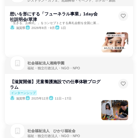
レストラン・カフェ、冠婚葬祭・イベント、ホテル・旅館
想いを形にする「フューネラル事業」1day会
社説明会/草津
「生きる、お葬式。」をコンセプトとする典礼会館を全国に展開！
滋賀県
2026年8月・9月
1日
社会福祉法人湘南学園
福祉・独立行政法人・NGO・NPO
【滋賀開催】児童養護施設での仕事体験プログ
ラム
インターンシップ
滋賀県
2025年12月
11日～17日
社会福祉法人 ひかり福祉会
福祉・独立行政法人・NGO・NPO