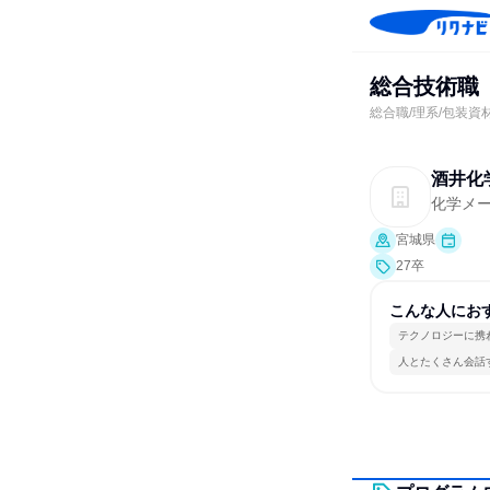
総合技術職
総合職/理系/包装資
酒井化
化学メ
宮城県
27卒
こんな人にお
テクノロジーに携
人とたくさん会話