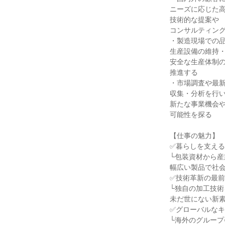
ニーズに応じた
技術的な提案や
コンサルティン
・製造現場での
生産設備の維持
安全な生産体制
推進する
・市場調査や最
収集・分析を行
新たな事業機会
可能性を探る
【仕事の魅力】
✅暮らしを支え
└包装資材から産
幅広い製品で社
✅技術革新の最
└独自の加工技術
未だ世にない新
✅グローバルな
└海外のグルー