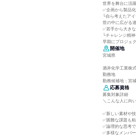
世界を舞台に活
✅企画から製品
└自ら考えたア
世の中に広がる
✅若手から大き
└チャレンジ精神
早期にプロジェ
開催地
宮城県
酒井化学工業株
勤務地
勤務候補地：宮
応募資格
募集対象詳細
＼こんな人に向
✅新しい素材や
✅困難な課題も
✅論理的な思考
✅多様なメンバ