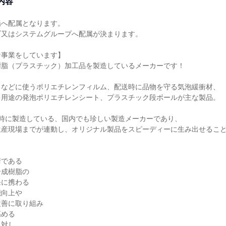
内容
場へ配属となります。
プ又はシステムグループへ配属が決まります。
な事業をしています】
樹脂（プラスチック）加工品を製造しているメーカーです！
トなどに使うポリエチレンフィルム、配送時に品物を守る気泡緩衝材、
多用途の発泡ポリエチレンシート、プラスチック段ボールが主な製品。
同時に製造している、国内でも珍しい製造メーカーであり、
生産現場までが連動し、オリジナル製品をスピーディーに生み出せるこ
術である
合成樹脂の
発に携わる
能向上や
改善に取り組み
高める
に対し、