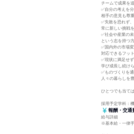
チームで成果を
✅自分の考えを
相手の意見も尊
✅失敗を恐れず、
常に新しい挑戦
✅社会や産業の
という志を持つ
✅国内外の市場
対応できるフッ
✅現状に満足せ
学び成長し続け
✅ものづくりを
人々の暮らしを
ひとつでも当ては
採用予定学科：
報酬・交通
給与詳細
※基本給・一律