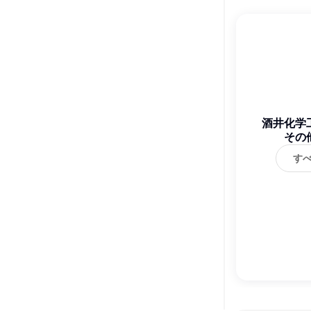
酒井化学
その
す