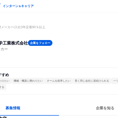
インターン
キャリア
＆
材メーカー/入社3年定着90％以上
学工業株式会社
企業をフォロー
ーカー
すすめ
わりたい
機械・機器に携わりたい
チームを統率したい
長く同じ会社に居続けられる
一
する
募集情報
企業を知る