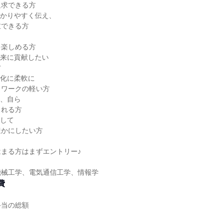
追求できる方
分かりやすく伝え、
重できる方
を楽しめる方
未来に貢献したい
方
変化に柔軟に
トワークの軽い方
ず、自ら
られる方
通して
豊かにしたい方
まる方はまずエントリー♪
機械工学、電気通信工学、情報学
費
手当の総額