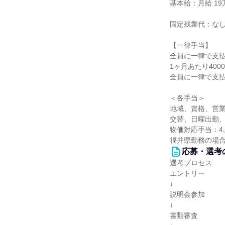
基本給：月給 19万
固定残業代：な
【一律手当】
全員に一律で支
1ヶ月あたり400
全員に一律で支
＜各手当＞
地域、資格、営
交替、日曜出勤、
物価対応手当：4,
福井県勤務の場合、
応募・選考
選考プロセス
エントリー
↓
説明会参加
↓
書類審査