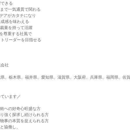
躍できる
化まで一気通貫で関わる
イデアがカタチになり
達成感を味わえる
な裁量を持って活躍
を尊重する社風で
クトリーダーを目指せる
式会社
城県、栃木県、福井県、愛知県、滋賀県、大阪府、兵庫県、福岡県、佐
いています／
技術への好奇心旺盛な方
粘り強く探求し続けられる方
で物事の本質を捉えられる方
ーと協働し、