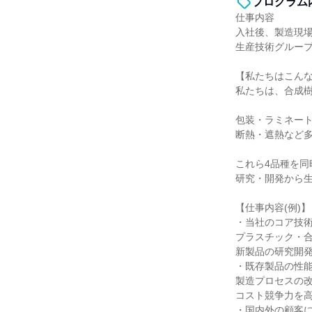
プログラム
仕事内容
入社後、製造現
生産技術グルー
【私たちはこん
私たちは、合成
包装・ラミネー
断熱・遮熱など
これら4品種を
研究・開発から
【仕事内容(例)】
・当社のコア技
プラスチック・
新製品の研究開
・既存製品の性
製造プロセスの
コスト競争力を
・国内外の顧客