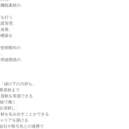
高機能素材の
グを行う
品質管理、
・改善、
の構築を
新技術動向の
い、
や用途開発の
る「縁の下の力持ち」
業資材まで
会貢献を実感できる
前線で働く
を深耕し、
素材を生み出すことができる
キャリアを築ける
プ会社や取引先との連携で