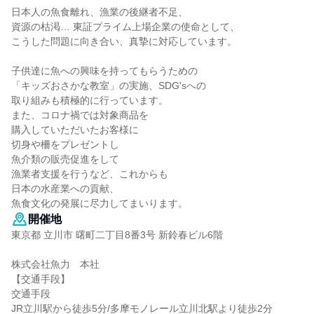
日本人の魚食離れ、漁業の後継者不足、
資源の枯渇… 東証プライム上場企業の使命として、
こうした問題に向き合い、真摯に対応しています。
子供達に魚への興味を持ってもらうための
「キッズおさかな教室」の実施、SDG'sへの
取り組みも積極的に行っています。
また、コロナ禍では対象商品を
購入していただいたお客様に
切身や柵をプレゼントし
魚介類の販売促進をして
漁業者支援を行うなど、これからも
日本の水産業への貢献、
魚食文化の発展に尽力してまいります。
開催地
東京都 立川市 曙町二丁目8番3号 新鈴春ビル6階
株式会社魚力 本社
【交通手段】
交通手段
JR立川駅から徒歩5分/多摩モノレール立川北駅より徒歩2分