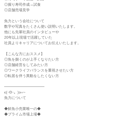
◎握り寿司作成→試食
◎店舗売場見学
魚力という会社について
数字や写真をたくさん使い説明いたします。
他にも先輩社員のインタビューや
20年以上現場で活躍していた
社員よりキャリアについてお伝えいたします。
【こんな方におススメ】
◎魚を捌くのが上手くなりたい方
◎店舗経営をしてみたい方
◎ワークライフバランスを重視させたい方
◎転居を伴う異動をしたくない方
━━━━━━━━━━━
є(･Θ･。)э››~
魚力について
◆鮮魚小売業唯一の◆
◆プライム市場上場◆