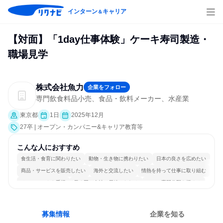
インターン
キャリア
＆
【対面】「1day仕事体験」ケーキ寿司製造・
職場見学
株式会社魚力
企業をフォロー
専門飲食料品小売、食品・飲料メーカー、水産業
東京都
1日
2025年12月
27卒 | オープン・カンパニー&キャリア教育等
こんな人におすすめ
食生活・食育に関わりたい
動物・生き物に携わりたい
日本の良さを広めたい
商品・サービスを販売したい
海外と交流したい
情熱を持って仕事に取り組む
チームワークを重視
長く同じ会社に居続けられる
一つの専門分野を極める
人とたくさん会話する
募集情報
企業を知る