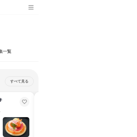
集一覧
すべて見る
キ
【WEB】30分~1h開催!会社・業
界研究オープンカンパニー
オンライン
2026年8月・9月・10月・11月・12月
1日