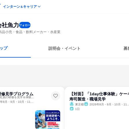
インターン
キャリア
＆
会社魚力
フォロー
料品小売・食品・飲料メーカー・水産業
ップ
説明会・イベント
募
研修見学プログラム
【対面】「1day仕事体験」ケー
【1day・対面】若手社員の研修を見学＆体験コース！
寿司製造・職場見学
年8月・9月・10月・11月・12月
東京都
2026年8月・9月・10月・11月・12月
1日