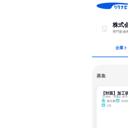
株式
専門飲食
企業ト
募集
【対面】加工
東京都
2026
1日