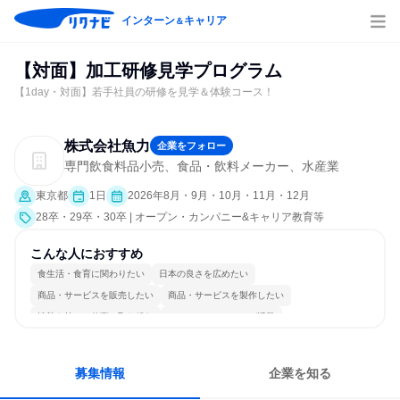
インターン
キャリア
＆
【対面】加工研修見学プログラム
【1day・対面】若手社員の研修を見学＆体験コース！
株式会社魚力
企業をフォロー
専門飲食料品小売、食品・飲料メーカー、水産業
東京都
1日
2026年8月・9月・10月・11月・12月
28卒・29卒・30卒 | オープン・カンパニー&キャリア教育等
こんな人におすすめ
食生活・食育に関わりたい
日本の良さを広めたい
商品・サービスを販売したい
商品・サービスを製作したい
情熱を持って仕事に取り組む
コミュニケーションが活発
常に新しいものに挑戦
チームワークを重視
人とたくさん会話する
目標に追われず働ける
募集情報
企業を知る