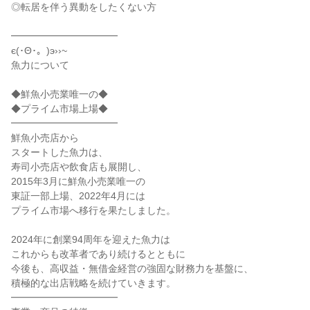
◎転居を伴う異動をしたくない方
━━━━━━━━━━━
є(･Θ･。)э››~
魚力について
◆鮮魚小売業唯一の◆
◆プライム市場上場◆
━━━━━━━━━━━
鮮魚小売店から
スタートした魚力は、
寿司小売店や飲食店も展開し、
2015年3月に鮮魚小売業唯一の
東証一部上場、2022年4月には
プライム市場へ移行を果たしました。
2024年に創業94周年を迎えた魚力は
これからも改革者であり続けるとともに
今後も、高収益・無借金経営の強固な財務力を基盤に、
積極的な出店戦略を続けていきます。
━━━━━━━━━━━