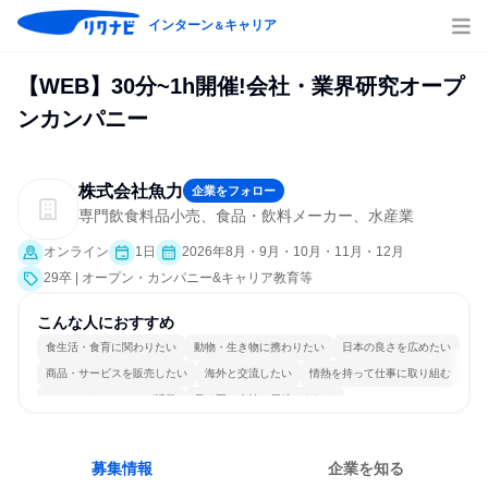
インターン
キャリア
＆
【WEB】30分~1h開催!会社・業界研究オープ
ンカンパニー
株式会社魚力
企業をフォロー
専門飲食料品小売、食品・飲料メーカー、水産業
オンライン
1日
2026年8月・9月・10月・11月・12月
29卒 | オープン・カンパニー&キャリア教育等
こんな人におすすめ
食生活・食育に関わりたい
動物・生き物に携わりたい
日本の良さを広めたい
商品・サービスを販売したい
海外と交流したい
情熱を持って仕事に取り組む
コミュニケーションが活発
長く同じ会社に居続けられる
一つの専門分野を極める
人とたくさん会話する
募集情報
企業を知る