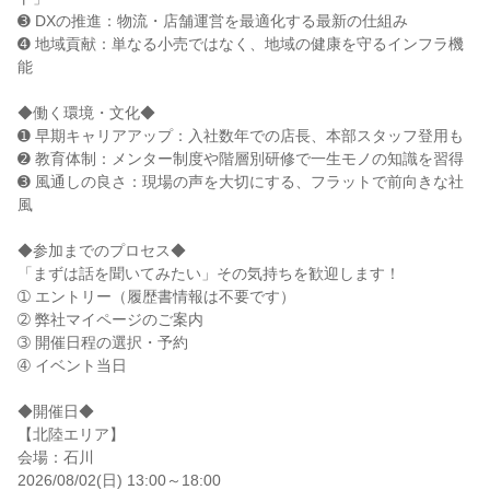
➌ DXの推進：物流・店舗運営を最適化する最新の仕組み
➍ 地域貢献：単なる小売ではなく、地域の健康を守るインフラ機
能
◆働く環境・文化◆
➊ 早期キャリアアップ：入社数年での店長、本部スタッフ登用も
➋ 教育体制：メンター制度や階層別研修で一生モノの知識を習得
➌ 風通しの良さ：現場の声を大切にする、フラットで前向きな社
風
◆参加までのプロセス◆
「まずは話を聞いてみたい」その気持ちを歓迎します！
➀ エントリー（履歴書情報は不要です）
➁ 弊社マイページのご案内
➂ 開催日程の選択・予約
➃ イベント当日
◆開催日◆
【北陸エリア】
会場：石川
2026/08/02(日) 13:00～18:00