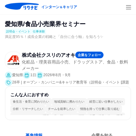
インターン
キャリア
＆
愛知県/食品小売業界セミナー
説明会・イベント
仕事体験
満足度95％！成長企業の戦略と「自分に合う軸」を知ろう✨
株式会社クスリのアオキ
企業をフォロー
化粧品・理美容用品小売、ドラッグストア、食品・飲料
メーカー
愛知県
1日
2026年8月・9月
28卒 | オープン・カンパニー&キャリア教育等（説明会・イベント [課題
解決プログラム、社員交流会、就活サポート、会社説明会、業界研究]、
仕事体験）
こんな人におすすめ
食生活・食育に関わりたい
地域貢献に携わりたい
経営に近い仕事がしたい
分析・リサーチしたい
チームを統率したい
情熱を持って仕事に取り組む
コミュニケーションが活発
常に新しいものに挑戦
若手が裁量を持てる環境
人とたくさん会話する
募集情報
企業を知る