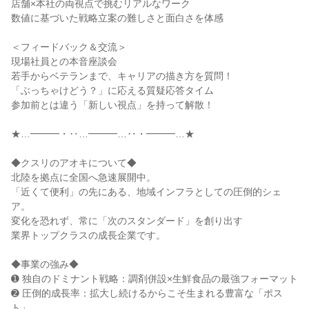
店舗×本社の両視点で挑むリアルなワーク
数値に基づいた戦略立案の難しさと面白さを体感
＜フィードバック＆交流＞
現場社員との本音座談会
若手からベテランまで、キャリアの描き方を質問！
「ぶっちゃけどう？」に応える質疑応答タイム
参加前とは違う「新しい視点」を持って解散！
★…━━━・‥…━━━…‥・━━━…★
◆クスリのアオキについて◆
北陸を拠点に全国へ急速展開中。
「近くて便利」の先にある、地域インフラとしての圧倒的シェ
ア。
変化を恐れず、常に「次のスタンダード」を創り出す
業界トップクラスの成長企業です。
◆事業の強み◆
➊ 独自のドミナント戦略：調剤併設×生鮮食品の最強フォーマット
➋ 圧倒的成長率：拡大し続けるからこそ生まれる豊富な「ポス
ト」