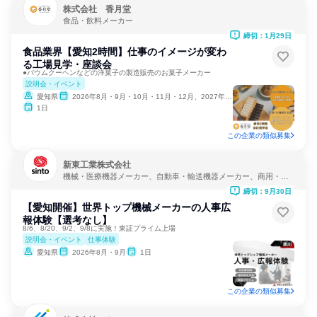
株式会社 香月堂
食品・飲料メーカー
締切：1月29日
食品業界【愛知2時間】仕事のイメージが変わ
る工場見学・座談会
●バウムクーヘンなどの洋菓子の製造販売のお菓子メーカー
説明会・イベント
愛知県
2026年8月・9月・10月・11月・12月、2027年1月
1日
この企業の類似募集
新東工業株式会社
機械・医療機器メーカー、自動車・輸送機器メーカー、商用・産
業用機械サービス
締切：9月30日
【愛知開催】世界トップ機械メーカーの人事広
報体験【選考なし】
8/6、8/20、9/2、9/8に実施！東証プライム上場
説明会・イベント
仕事体験
愛知県
2026年8月・9月
1日
この企業の類似募集