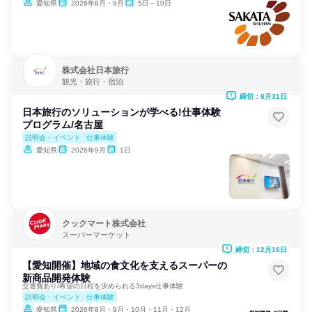
愛知県
2026年8月・9月
5日～10日
株式会社日本旅行
観光・旅行・宿泊
締切：8月31日
日本旅行のソリューションが学べる!仕事体験
プログラム/名古屋
説明会・イベント
仕事体験
愛知県
2026年9月
1日
クックマート株式会社
スーパーマーケット
締切：12月16日
【愛知開催】地域の食文化を支えるスーパーの
新商品開発体験
交通費あり/希望の日程を決められる3days仕事体験
説明会・イベント
仕事体験
愛知県
2026年8月・9月・10月・11月・12月