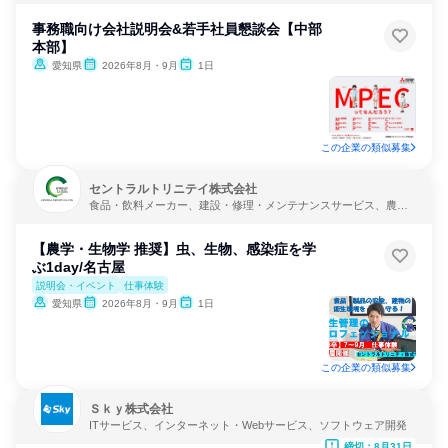
事務職向け会社説明会&若手社員懇談会【中部
本部】
愛知県
2026年8月・9月
1日
この企業の類似募集
セントラルトリニテイ株式会社
食品・飲料メーカー、建設・修理・メンテナンスサービス、農
業・林業・水産業
【農学・生物学 推奨】虫、生物、感染症を学
ぶ1day/名古屋
説明会・イベント
仕事体験
愛知県
2026年8月・9月
1日
この企業の類似募集
Ｓｋｙ株式会社
ITサービス、インターネット・Webサービス、ソフトウェア開発
締切：8月31日