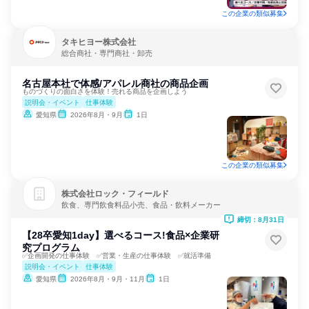
この企業の類似募集
タキヒヨー株式会社
総合商社・専門商社・卸売
名古屋本社で体感/アパレル商社の商品企画
ものづくりの面白さを体験！売れる商品を企画しよう
説明会・イベント
仕事体験
愛知県
2026年8月・9月
1日
この企業の類似募集
株式会社ロック・フィールド
飲食、専門飲食料品小売、食品・飲料メーカー
締切：8月31日
【28卒愛知1day】選べるコース!食品×企業研
究プログラム
✅企画開発の仕事体験 ✅営業・生産の仕事体験 ✅就活準備
説明会・イベント
仕事体験
愛知県
2026年8月・9月・11月
1日