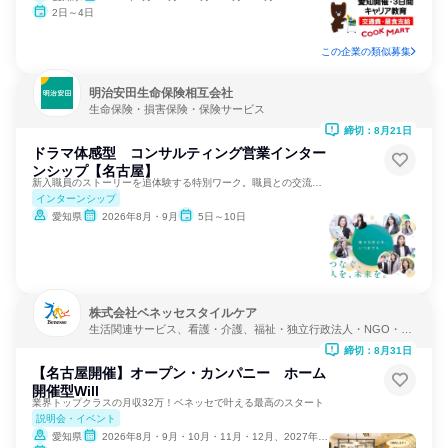
2日～4日
この企業の類似募集
明治安田生命保険相互会社
生命保険・損害保険・保険サービス
締切：8月21日
ドラマ体感型 コンサルティング営業インター
ンシップ【名古屋】
新入職員のストーリーを追体験する特別ワーク。職員との交流あり
インターンシップ
愛知県
2026年8月・9月
5日～10日
株式会社ベネッセスタイルケア
生活関連サービス、看護・介護、福祉・独立行政法人・NGO・N
PO
締切：8月31日
【名古屋開催】オープン・カンパニー ホーム
開催型Will
業界トップクラスの月収32万！ベネッセで叶える最高のスタート
説明会・イベント
愛知県
2026年8月・9月・10月・11月・12月、2027年1月