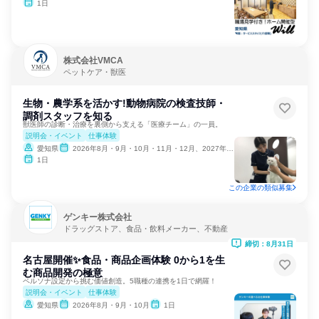
1日
株式会社VMCA
ペットケア・獣医
生物・農学系を活かす!動物病院の検査技師・
調剤スタッフを知る
獣医師の診断・治療を裏側から支える「医療チーム」の一員。
説明会・イベント
仕事体験
愛知県
2026年8月・9月・10月・11月・12月、2027年1月
1日
この企業の類似募集
ゲンキー株式会社
ドラッグストア、食品・飲料メーカー、不動産
締切：8月31日
名古屋開催✨食品・商品企画体験 0から1を生
む商品開発の極意
ペルソナ設定から挑む価値創造。5職種の連携を1日で網羅！
説明会・イベント
仕事体験
愛知県
2026年8月・9月・10月
1日