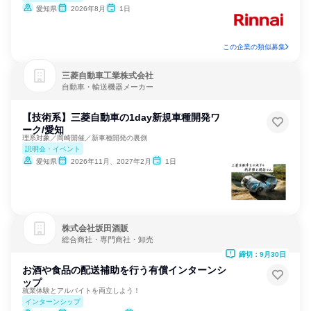
愛知県
2026年8月
1日
この企業の類似募集
三菱自動車工業株式会社
自動車・輸送機器メーカー
【技術系】三菱自動車の1day新規車種開発ワ
ーク/愛知
理系対象／岡崎開催／新車種開発の裏側
説明会・イベント
愛知県
2026年11月、2027年2月
1日
株式会社坂田酒販
総合商社・専門商社・卸売
締切：9月30日
お酒や食品の配送補助を行う有償インターンシ
ップ
就業体験とアルバイトを両立しよう！
インターンシップ