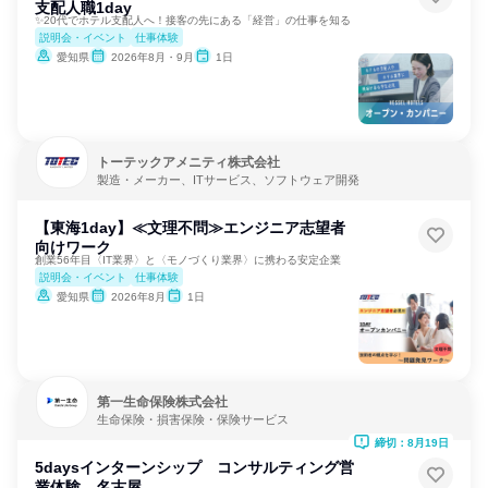
支配人職1day
✨20代でホテル支配人へ！接客の先にある「経営」の仕事を知る
説明会・イベント
仕事体験
愛知県
2026年8月・9月
1日
トーテックアメニティ株式会社
製造・メーカー、ITサービス、ソフトウェア開発
【東海1day】≪文理不問≫エンジニア志望者
向けワーク
創業56年目〈IT業界〉と〈モノづくり業界〉に携わる安定企業
説明会・イベント
仕事体験
愛知県
2026年8月
1日
第一生命保険株式会社
生命保険・損害保険・保険サービス
締切：8月19日
5daysインターンシップ コンサルティング営
業体験 名古屋