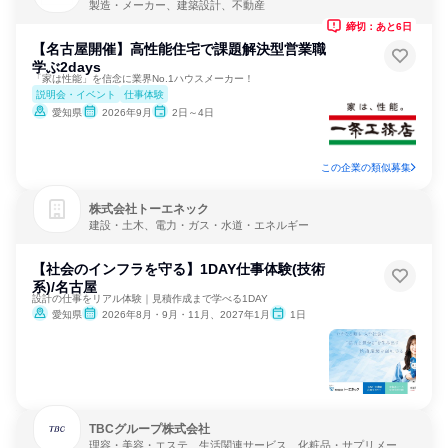
製造・メーカー、建築設計、不動産
締切：あと6日
【名古屋開催】高性能住宅で課題解決型営業職
学ぶ2days
「家は性能」を信念に業界No.1ハウスメーカー！
説明会・イベント
仕事体験
愛知県
2026年9月
2日～4日
この企業の類似募集
株式会社トーエネック
建設・土木、電力・ガス・水道・エネルギー
【社会のインフラを守る】1DAY仕事体験(技術
系)/名古屋
設計の仕事をリアル体験｜見積作成まで学べる1DAY
愛知県
2026年8月・9月・11月、2027年1月
1日
TBCグループ株式会社
理容・美容・エステ、生活関連サービス、化粧品・サプリメーカ