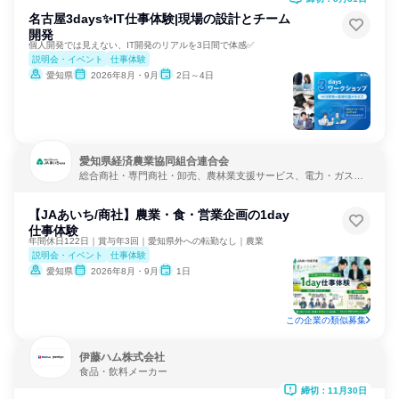
名古屋3days✨️IT仕事体験|現場の設計とチーム
開発
個人開発では見えない、IT開発のリアルを3日間で体感✅️
説明会・イベント
仕事体験
愛知県
2026年8月・9月
2日～4日
愛知県経済農業協同組合連合会
総合商社・専門商社・卸売、農林業支援サービス、電力・ガス・
水道・エネルギー
【JAあいち/商社】農業・食・営業企画の1day
仕事体験
年間休日122日｜賞与年3回｜愛知県外への転勤なし｜農業
説明会・イベント
仕事体験
愛知県
2026年8月・9月
1日
この企業の類似募集
伊藤ハム株式会社
食品・飲料メーカー
締切：11月30日