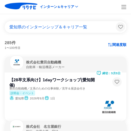
インターン
キャリア
＆
愛知県のインターンシップ＆キャリア一覧
285件
関連度順
1〜100件目
株式会社豊田自動織機
自動車・輸送機器メーカー
締切：9月9日
【28卒文系向け】1dayワークショップ(愛知開
催)
豊田自動織機／文系のための仕事体験／見学＆座談会付き
説明会・イベント
愛知県
2026年9月
1日
株式会社 名古屋銀行