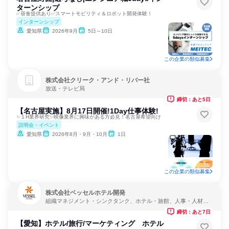
ターンシップ
✅昼食提供あり✅スマートモビリティ＆ロボット開発体験！
インターンシップ
愛知県
2026年9月
5日～10日
この企業の類似募集
株式会社クリーク・アンド・リバー社
放送・テレビ局
締切：あと5日
【名古屋実施】8月17日開催!1Day仕事体験!
✨１H業界研究✨映像業界に興味がある方必見！名古屋希望向け
説明会・イベント
愛知県
2026年8月・9月・10月
1日
この企業の類似募集
株式会社ベッセルホテル開発
組織マネジメント・シンクタンク、ホテル・旅館、人事・人材サ
ービス
締切：あと7日
【愛知】ホテル/旅行/マーケティング ホテル