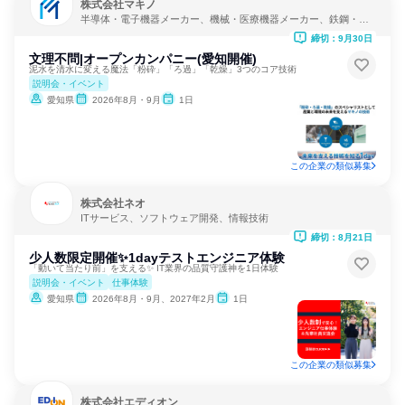
株式会社マキノ
半導体・電子機器メーカー、機械・医療機器メーカー、鉄鋼・金
属メーカー
締切：9月30日
文理不問|オープンカンパニー(愛知開催)
泥水を清水に変える魔法「粉砕」「ろ過」「乾燥」3つのコア技術
説明会・イベント
愛知県
2026年8月・9月
1日
この企業の類似募集
株式会社ネオ
ITサービス、ソフトウェア開発、情報技術
締切：8月21日
少人数限定開催✨1dayテストエンジニア体験
「動いて当たり前」を支える✨ IT業界の品質守護神を1日体験
説明会・イベント
仕事体験
愛知県
2026年8月・9月、2027年2月
1日
この企業の類似募集
株式会社エディオン