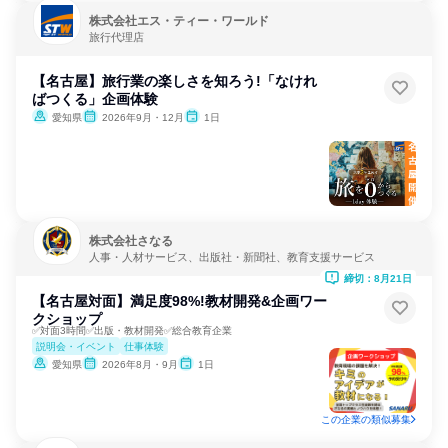
株式会社エス・ティー・ワールド
旅行代理店
【名古屋】旅行業の楽しさを知ろう!「なけれ
ばつくる」企画体験
愛知県
2026年9月・12月
1日
株式会社さなる
人事・人材サービス、出版社・新聞社、教育支援サービス
締切：8月21日
【名古屋対面】満足度98%!教材開発&企画ワー
クショップ
✅対面3時間✅出版・教材開発✅総合教育企業
説明会・イベント
仕事体験
愛知県
2026年8月・9月
1日
この企業の類似募集