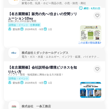
家電小売、玩具・ホビー用品小売、小売・卸売・商社
締切：8月21日
【名古屋開催】販売の先へ!住まいの空間ソリ
ューション1Day
全国に約1,200店舗を展開
説明会・イベント
仕事体験
愛知県
2026年8月・9月
1日
この企業の類似募集
株式会社ミダックホールディングス
電力・ガス・水道・エネルギー、インフラ・鉱業、バイオテクノ
ロジー
【名古屋開催】会社説明会/環境ビジネスを知
りたい方
インフラ・環境・地域貢献に興味がある方大歓迎！
説明会・イベント
愛知県
2026年8月・9月
1日
株式会社 一条工務店