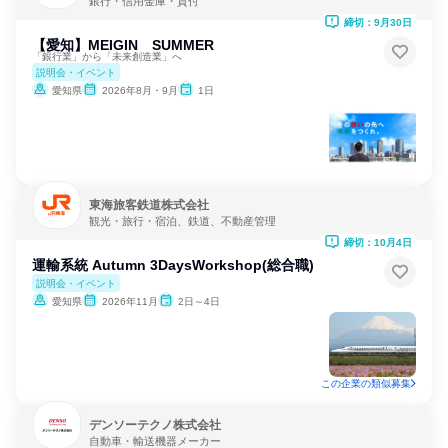
銀行・信用金庫・貸付
締切：9月30日
【愛知】MEIGIN SUMMER
「銀行業」から「未来創造業」へ
説明会・イベント
愛知県
2026年8月・9月
1日
東海旅客鉄道株式会社
観光・旅行・宿泊、鉄道、不動産管理
締切：10月4日
運輸系統 Autumn 3DaysWorkshop(総合職)
説明会・イベント
愛知県
2026年11月
2日～4日
この企業の類似募集
デンソーテクノ株式会社
自動車・輸送機器メーカー