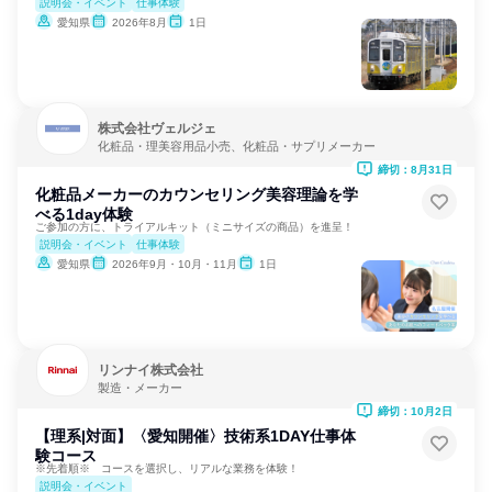
説明会・イベント
仕事体験
愛知県
2026年8月
1日
株式会社ヴェルジェ
化粧品・理美容用品小売、化粧品・サプリメーカー
締切：8月31日
化粧品メーカーのカウンセリング美容理論を学
べる1day体験
ご参加の方に、トライアルキット（ミニサイズの商品）を進呈！
説明会・イベント
仕事体験
愛知県
2026年9月・10月・11月
1日
リンナイ株式会社
製造・メーカー
締切：10月2日
【理系|対面】〈愛知開催〉技術系1DAY仕事体
験コース
※先着順※ コースを選択し、リアルな業務を体験！
説明会・イベント