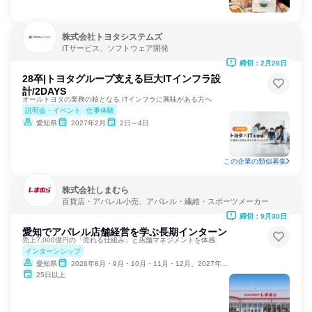
株式会社トヨタシステムズ
ITサービス、ソフトウェア開発
締切：2月28日
28卒|トヨタグループ支える巨大ITインフラ設
計/2DAYS
オールトヨタの業務の核となる ITインフラに興味がある方へ
説明会・イベント
仕事体験
愛知県
2027年2月
2日～4日
この企業の類似募集
株式会社しまむら
百貨店・アパレル小売、アパレル・繊維・スポーツメーカー
締切：9月30日
愛知でアパレル店舗経営を学ぶ長期インターン
売上7,000億円の「売れる仕組み」と店舗マネジメントを体感
インターンシップ
愛知県
2026年8月・9月・10月・11月・12月、2027年1月
25日以上