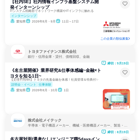
【社内SE】社内情報インフラ基盤システム開
発インターンシップ
ITシステム戦略部でネットワーク構築やITインフラに触れる
インターンシップ
愛知県
2026年8月・9月
11日～17日
この企業の類似募集
トヨタファイナンス株式会社
銀行・信用金庫・貸付、債権回収、金融
締切：9月19日
《名古屋開催》業界研究&仕事体感編~金融×ト
ヨタを知る1日~
【文理不問/8h】トヨタの先進金融を体感！社員登壇＆特典付✨
説明会・イベント
仕事体験
愛知県
2026年8月・10月
1日
株式会社メイテック
半導体・電子機器メーカー、機械・医療機器メーカー、製造・メ
ーカー
締切：8月19日
名古屋対面|選考なし|エンジニア職5daysイン