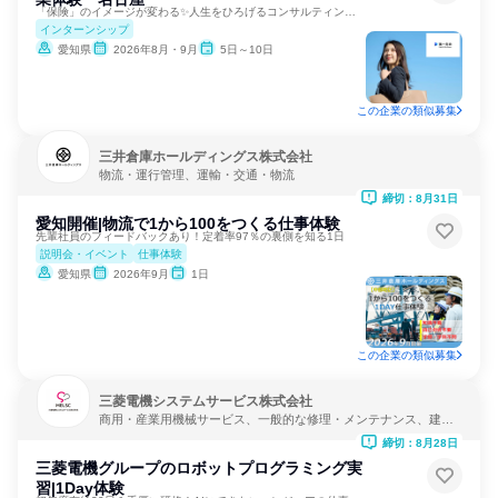
「保険」のイメージが変わる✨人生をひろげるコンサルティング。
インターンシップ
愛知県
2026年8月・9月
5日～10日
この企業の類似募集
三井倉庫ホールディングス株式会社
物流・運行管理、運輸・交通・物流
締切：8月31日
愛知開催|物流で1から100をつくる仕事体験
先輩社員のフィードバックあり！定着率97％の裏側を知る1日
説明会・イベント
仕事体験
愛知県
2026年9月
1日
この企業の類似募集
三菱電機システムサービス株式会社
商用・産業用機械サービス、一般的な修理・メンテナンス、建
設・修理・メンテナンスサービス
締切：8月28日
三菱電機グループのロボットプログラミング実
習|1Day体験