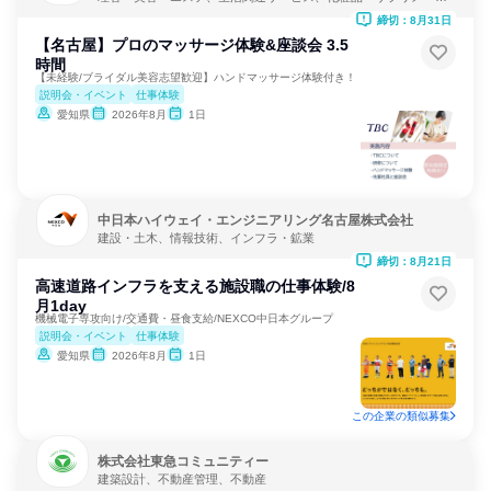
ー
締切：8月31日
【名古屋】プロのマッサージ体験&座談会 3.5
時間
【未経験/ブライダル美容志望歓迎】ハンドマッサージ体験付き！
説明会・イベント
仕事体験
愛知県
2026年8月
1日
中日本ハイウェイ・エンジニアリング名古屋株式会社
建設・土木、情報技術、インフラ・鉱業
締切：8月21日
高速道路インフラを支える施設職の仕事体験/8
月1day
機械電子専攻向け/交通費・昼食支給/NEXCO中日本グループ
説明会・イベント
仕事体験
愛知県
2026年8月
1日
この企業の類似募集
株式会社東急コミュニティー
建築設計、不動産管理、不動産