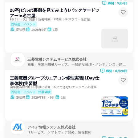
締切：9月4日
28卒|ビルの裏側を見てみよう!バックヤードツ
アーin名古屋
9月8日（火）開催｜所要時間：2時間｜＠JRタワー名古屋
説明会・イベント
愛知県
2026年9月
1日
三菱電機システムサービス株式会社
商用・産業用機械サービス、一般的な修理・メンテナンス、建
設・修理・メンテナンスサービス
締切：8月28日
三菱電機グループのエアコン修理実習|1Day仕
事体験|実習型
初年度有給20日＆手厚い研修！AIにできないエンジニアの仕事
説明会・イベント
仕事体験
愛知県
2026年8月・9月
1日
アイチ情報システム株式会社
ITサービス、ソフトウェア開発、情報技術