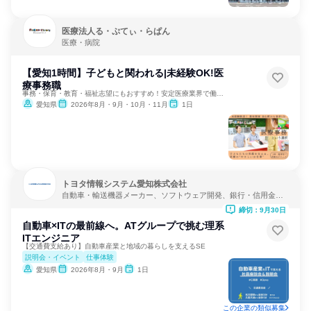
医療法人る・ぷてぃ・らぱん
医療・病院
【愛知1時間】子どもと関われる|未経験OK!医
療事務職
事務・保育・教育・福祉志望にもおすすめ！安定医療業界で働く！
愛知県
2026年8月・9月・10月・11月
1日
トヨタ情報システム愛知株式会社
自動車・輸送機器メーカー、ソフトウェア開発、銀行・信用金
庫・貸付
締切：9月30日
自動車×ITの最前線へ。ATグループで挑む理系
ITエンジニア
【交通費支給あり】自動車産業と地域の暮らしを支えるSE
説明会・イベント
仕事体験
愛知県
2026年8月・9月
1日
この企業の類似募集