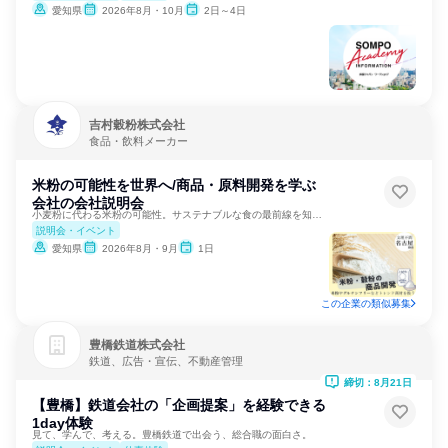
愛知県
2026年8月・10月
2日～4日
吉村穀粉株式会社
食品・飲料メーカー
米粉の可能性を世界へ/商品・原料開発を学ぶ
会社の会社説明会
小麦粉に代わる米粉の可能性。サステナブルな食の最前線を知る！
説明会・イベント
愛知県
2026年8月・9月
1日
この企業の類似募集
豊橋鉄道株式会社
鉄道、広告・宣伝、不動産管理
締切：8月21日
【豊橋】鉄道会社の「企画提案」を経験できる
1day体験
見て、学んで、考える。豊橋鉄道で出会う、総合職の面白さ。