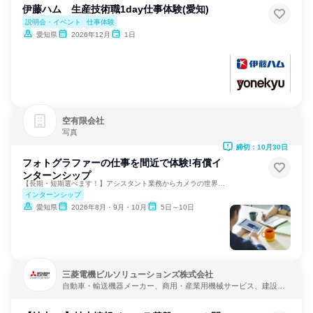
伊藤ハム 生産技術職1day仕事体験(愛知)
説明会・イベント
仕事体験
愛知県
2026年12月
1日
空有限会社
写真
締切：10月30日
フォトグラファーの仕事を間近で体験!有償イ
ンターンシップ
【長期・短期選べます！】アシスタント業務からカメラの世界へ！
インターンシップ
愛知県
2026年8月・9月・10月
5日～10日
三菱電機ビルソリューションズ株式会社
自動車・輸送機器メーカー、商用・産業用機械サービス、建設・
修理・メンテナンスサービス