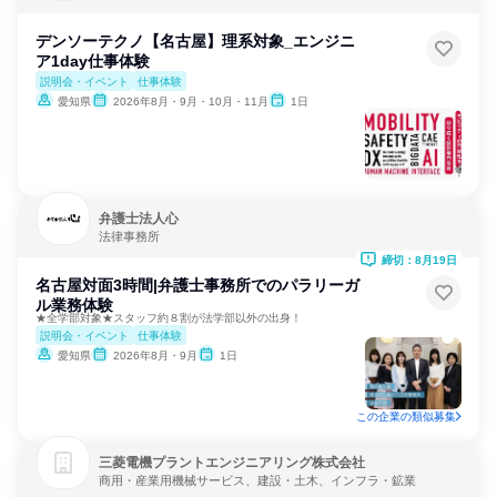
デンソーテクノ【名古屋】理系対象_エンジニ
ア1day仕事体験
説明会・イベント
仕事体験
愛知県
2026年8月・9月・10月・11月
1日
弁護士法人心
法律事務所
締切：8月19日
名古屋対面3時間|弁護士事務所でのパラリーガ
ル業務体験
★全学部対象★スタッフ約８割が法学部以外の出身！
説明会・イベント
仕事体験
愛知県
2026年8月・9月
1日
この企業の類似募集
三菱電機プラントエンジニアリング株式会社
商用・産業用機械サービス、建設・土木、インフラ・鉱業