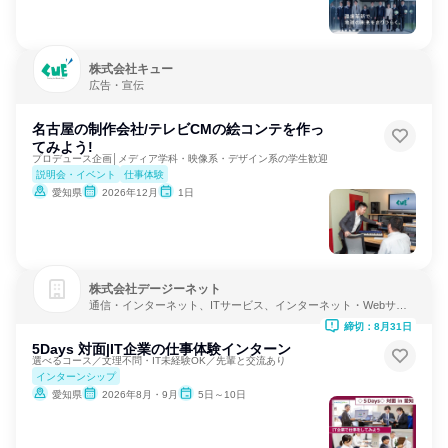
株式会社キュー
広告・宣伝
名古屋の制作会社/テレビCMの絵コンテを作っ
てみよう!
プロデュース企画│メディア学科・映像系・デザイン系の学生歓迎
説明会・イベント
仕事体験
愛知県
2026年12月
1日
株式会社デージーネット
通信・インターネット、ITサービス、インターネット・Webサー
ビス
締切：8月31日
5Days 対面|IT企業の仕事体験インターン
選べるコース／文理不問・IT未経験OK／先輩と交流あり
インターンシップ
愛知県
2026年8月・9月
5日～10日