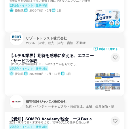
初年度有給20日＆手厚い研修！AIにできないエンジニアの仕事
説明会・イベント
仕事体験
愛知県
2026年8月・9月
1日
リゾートトラスト株式会社
ホテル・旅館、観光・旅行・宿泊、不動産
締切：8月31日
【ホテル業界】期待を感動に変える、エスコー
トサービス体験
【28卒／名古屋開催】ホテルの外までがおもてなし。
説明会・イベント
仕事体験
愛知県
2026年8月・9月・10月
1日
損害保険ジャパン株式会社
投資・ベンチャーキャピタル・資産管理、金融、生命保険・損害
保険・保険サービス
【愛知】SOMPO Academy/総合コースBasic
愛知・東海で働く未来を考える。地域を支える仕事と自己分析
説明会・イベント
仕事体験