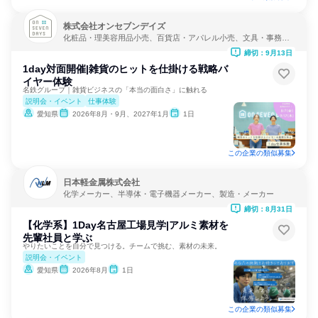
株式会社オンセブンデイズ
化粧品・理美容用品小売、百貨店・アパレル小売、文具・事務用
品小売
締切：9月13日
1day対面開催|雑貨のヒットを仕掛ける戦略バ
イヤー体験
名鉄グループ｜雑貨ビジネスの「本当の面白さ」に触れる
説明会・イベント
仕事体験
愛知県
2026年8月・9月、2027年1月
1日
この企業の類似募集
日本軽金属株式会社
化学メーカー、半導体・電子機器メーカー、製造・メーカー
締切：8月31日
【化学系】1Day名古屋工場見学|アルミ素材を
先輩社員と学ぶ
やりたいことを自分で見つける。チームで挑む、素材の未来。
説明会・イベント
愛知県
2026年8月
1日
この企業の類似募集