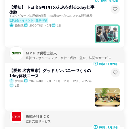
締切：9月3日
【愛知】 トヨタG×IT/ITの未来を創る1day仕事
体験
トヨタグループの圧倒的基盤！未経験から学ぶシステム開発体験
説明会・イベント
仕事体験
愛知県
2026年8月・9月
1日
ＭＭＰＣ税理士法人
経営コンサルティング、会計・税務・監査、法関連サービス
締切：1月28日
【愛知 名古屋市】グッドカンパニーづくりの
1day体験コース
愛知県
2026年8月・9月・10月・11月・12月、2027年1月・2月
1日
株式会社ＥＣＣ
教育支援サービス
締切：8月19日