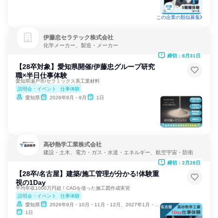
この企業の類似募集
伊藤忠セラテック株式会社
化学メーカー、製造・メーカー
締切：8月31日
【28卒対象】愛知県開催/伊藤忠グループ研究
職×半日仕事体験
愛知県瀬戸市/セラミックス系工業材料
説明会・イベント
仕事体験
愛知県
2026年8月・9月
1日
高砂熱学工業株式会社
建設・土木、電力・ガス・水道・エネルギー、航空宇宙・防衛
締切：2月28日
【28卒/名古屋】建築/施工管理が分かる!体験重
視の1Day
平均年収1000万円超！CADを使った施工図作成実習
説明会・イベント
仕事体験
愛知県
2026年9月・10月・11月・12月、2027年1月・2月
1日