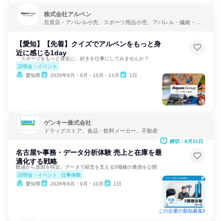
株式会社アルペン
百貨店・アパレル小売、スポーツ用品小売、アパレル・繊維・ス
ポーツメーカー
【愛知】【先着】クイズでアルペンをもっと身
近に感じる1day
「スポーツをもっと身近に」好きを仕事にしてみませんか？
説明会・イベント
愛知県
2026年8月・9月・10月・11月
1日
ゲンキー株式会社
ドラッグストア、食品・飲料メーカー、不動産
締切：8月31日
名古屋✨事務・データ分析体験 売上と在庫を最
適化する戦略
数値から原因を特定。データで経営を支える5職種の裏側を公開
説明会・イベント
仕事体験
愛知県
2026年8月・9月・10月
1日
この企業の類似募集