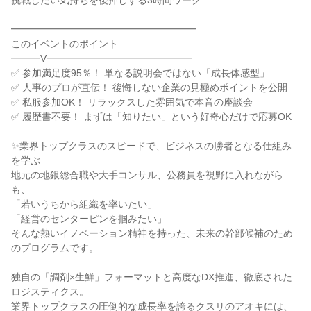
挑戦したい気持ちを後押しする3時間ワーク
━━━━━━━━━━━━━━━━━━━
このイベントのポイント
━━━V━━━━━━━━━━━━━━━
✅ 参加満足度95％！ 単なる説明会ではない「成長体感型」
✅ 人事のプロが直伝！ 後悔しない企業の見極めポイントを公開
✅ 私服参加OK！ リラックスした雰囲気で本音の座談会
✅ 履歴書不要！ まずは「知りたい」という好奇心だけで応募OK
✨業界トップクラスのスピードで、ビジネスの勝者となる仕組み
を学ぶ
地元の地銀総合職や大手コンサル、公務員を視野に入れながら
も、
「若いうちから組織を率いたい」
「経営のセンターピンを掴みたい」
そんな熱いイノベーション精神を持った、未来の幹部候補のため
のプログラムです。
独自の「調剤×生鮮」フォーマットと高度なDX推進、徹底された
ロジスティクス。
業界トップクラスの圧倒的な成長率を誇るクスリのアオキには、