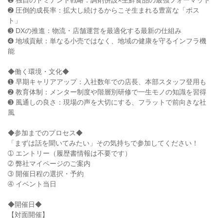
➊ 独自のドミナント戦略：調剤併設×生鮮食品の最強フォーマット
➋ 圧倒的成長率：拡大し続けるからこそ生まれる豊富な「ポス
ト」
➌ DXの推進：物流・店舗運営を最適化する最新の仕組み
➍ 地域貢献：単なる小売ではなく、地域の健康を守るインフラ機
能
◆働く環境・文化◆
➊ 早期キャリアアップ：入社数年での店長、本部スタッフ登用も
➋ 教育体制：メンター制度や階層別研修で一生モノの知識を習得
➌ 風通しの良さ：現場の声を大切にする、フラットで前向きな社
風
◆参加までのプロセス◆
「まずは話を聞いてみたい」その気持ちで参加してください！
➀ エントリー（履歴書情報は不要です）
➁ 弊社マイページのご案内
➂ 開催日程の選択・予約
➃ イベント当日
◆開催日◆
【対面開催】