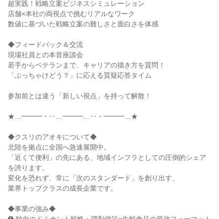
超実践！戦略立案ビジネスシミュレーション
店舗×本社の両視点で挑むリアルなワーク
数値に基づいた戦略立案の難しさと面白さを体感
◆フィードバック＆交流
現場社員との本音座談会
若手からベテランまで、キャリアの描き方を質問！
「ぶっちゃけどう？」に応える質疑応答タイム
参加前とは違う「新しい視点」を持って解散！
★…━━━・‥…━━━…‥・━━━…★
◆クスリのアオキについて◆
北陸を拠点に全国へ急速展開中。
「近くて便利」の先にある、地域インフラとしての圧倒的シェア
を誇ります。
変化を恐れず、常に「次のスタンダード」を創り出す、
業界トップクラスの成長企業です。
◆事業の強み◆