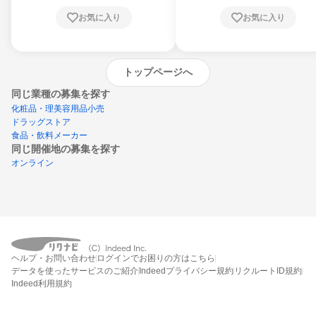
お気に入り
お気に入り
トップページへ
同じ業種の募集を探す
化粧品・理美容用品小売
ドラッグストア
食品・飲料メーカー
同じ開催地の募集を探す
オンライン
エントリーするとプログラムの詳細案内を
ヘルプ・お問い合わせ
ログインでお困りの方はこちら
受け取れるようになります
データを使ったサービスのご紹介
Indeedプライバシー規約
リクルートID規約
Indeed利用規約
締切：2026年8月20日
エントリー画面へ