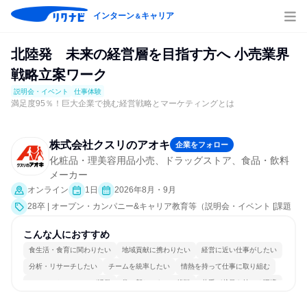
インターン
キャリア
＆
北陸発 未来の経営層を目指す方へ 小売業界
戦略立案ワーク
説明会・イベント
仕事体験
満足度95％！巨大企業で挑む経営戦略とマーケティングとは
株式会社クスリのアオキ
企業をフォロー
化粧品・理美容用品小売、ドラッグストア、食品・飲料
メーカー
オンライン
1日
2026年8月・9月
28卒 | オープン・カンパニー&キャリア教育等（説明会・イベント [課題
解決プログラム、社員交流会、就活サポート、会社説明会、業界研究]、
仕事体験）
こんな人におすすめ
食生活・食育に関わりたい
地域貢献に携わりたい
経営に近い仕事がしたい
分析・リサーチしたい
チームを統率したい
情熱を持って仕事に取り組む
コミュニケーションが活発
常に新しいものに挑戦
若手が裁量を持てる環境
人とたくさん会話する