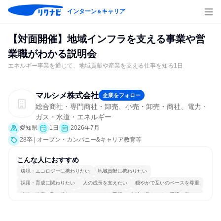
インターン
キャリア
＆
【対面開催】地域インフラを支える事業や営
業職がわかる説明会
エネルギー事業を通じて、地域貢献や産業を支える仕事を知る1日
マルシメ株式会社
企業をフォロー
総合商社・専門商社・卸売、小売・卸売・商社、電力・
ガス・水道・エネルギー
愛知県
1日
2026年7月
28卒 | オープン・カンパニー&キャリア教育等
こんな人におすすめ
環境・エコロジーに携わりたい
地域貢献に携わりたい
採用・育成に関わりたい
人の成長を支えたい
穏やかで互いのペースを尊重
冷静に仕事に取り組む
チームワークを重視
女性が働きやすい環境で働ける
長く同じ会社に居続けられる
若手が裁量を持てる環境