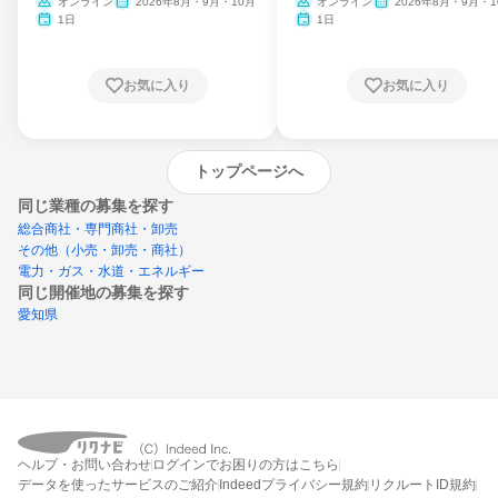
ム
オンライン
2026年8月・9月・10月
オンライン
2026年8月・9月・1
月・11月・12月
1日
1日
お気に入り
お気に入り
トップページへ
同じ業種の募集を探す
総合商社・専門商社・卸売
その他（小売・卸売・商社）
電力・ガス・水道・エネルギー
同じ開催地の募集を探す
愛知県
エントリーするとプログラムの詳細案内を
受け取れるようになります
ヘルプ・お問い合わせ
ログインでお困りの方はこちら
締切：なし
データを使ったサービスのご紹介
Indeedプライバシー規約
リクルートID規約