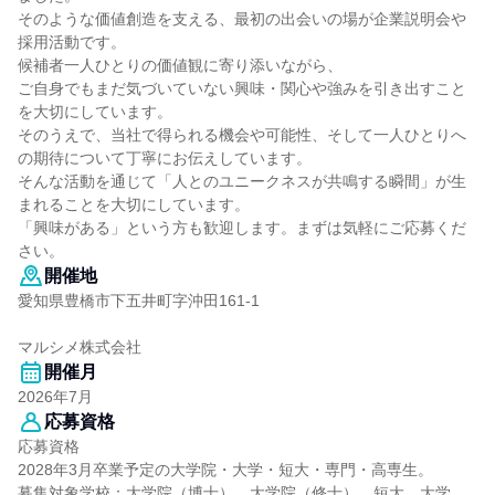
そのような価値創造を支える、最初の出会いの場が企業説明会や
採用活動です。
候補者一人ひとりの価値観に寄り添いながら、
ご自身でもまだ気づいていない興味・関心や強みを引き出すこと
を大切にしています。
そのうえで、当社で得られる機会や可能性、そして一人ひとりへ
の期待について丁寧にお伝えしています。
そんな活動を通じて「人とのユニークネスが共鳴する瞬間」が生
まれることを大切にしています。
「興味がある」という方も歓迎します。まずは気軽にご応募くだ
さい。
開催地
愛知県豊橋市下五井町字沖田161-1
マルシメ株式会社
開催月
2026年7月
応募資格
応募資格
2028年3月卒業予定の大学院・大学・短大・専門・高専生。
募集対象学校：大学院（博士）、大学院（修士）、短大、大学、