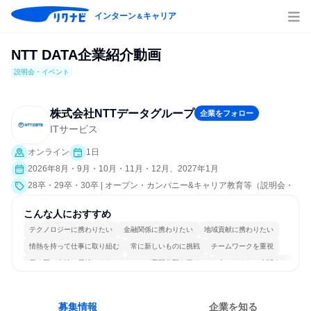
インターン
キャリア
＆
NTT DATA企業紹介動画
説明会・イベント
株式会社NTTデータグループ
企業をフォロー
ITサービス
オンライン
1日
2026年8月・9月・10月・11月・12月、2027年1月
28卒・29卒・30卒 | オープン・カンパニー&キャリア教育等（説明会・
イベント [職種研究、会社説明会、業界研究]）
こんな人におすすめ
テクノロジーに携わりたい
金融関係に携わりたい
地域貢献に携わりたい
情熱を持って仕事に取り組む
常に新しいものに挑戦
チームワークを重視
長く同じ会社に居続けられる
一つの専門分野を極める
人とたくさん会話する
募集情報
企業を知る