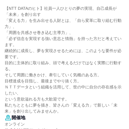
【NTT DATAのヒト】社員一人ひとりの夢の実現、自己成長が
「未来」を創り出す
「変える力」を生み出せる人財とは、「自ら変革に取り組む行動
力」、
「周囲を共感させ巻き込む主導力」、
「必ず信念を実現する強い意志と情熱」を持った方だと考えてい
ます。
継続的に成長し、夢を実現させるためには、このような要件が必
要です。
目的に主体的に取り組み、頭で考えるだけではなく実際に行動す
る。
そして周囲に働きかけ、牽引していく気概のある方。
目標達成を目指し、最後までやり抜く方。
ＮＴＴデータという組織を活用して、世の中に自分の存在感を示
したい、
という意欲溢れる方も大歓迎です。
私たちとともに夢を描き、皆さんの「変える力」で新しい「未
来」を創り出してみませんか。
開催地
オンライン