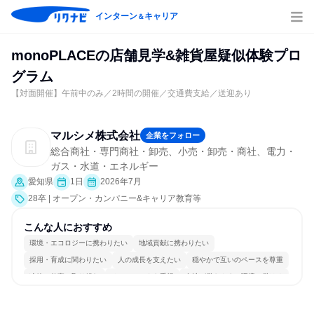
インターン
キャリア
＆
monoPLACEの店舗見学&雑貨屋疑似体験プロ
グラム
【対面開催】午前中のみ／2時間の開催／交通費支給／送迎あり
マルシメ株式会社
企業をフォロー
総合商社・専門商社・卸売、小売・卸売・商社、電力・
ガス・水道・エネルギー
愛知県
1日
2026年7月
28卒 | オープン・カンパニー&キャリア教育等
こんな人におすすめ
環境・エコロジーに携わりたい
地域貢献に携わりたい
採用・育成に関わりたい
人の成長を支えたい
穏やかで互いのペースを尊重
冷静に仕事に取り組む
チームワークを重視
女性が働きやすい環境で働ける
長く同じ会社に居続けられる
若手が裁量を持てる環境