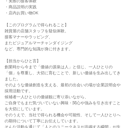
・実際の接客体験
・商品説明の実践
・店内お買い物OK
【このプログラムで得られること】
雑貨屋の店舗スタッフを疑似体験。
接客マナーやラッピング、
またビジュアルマーチャンダイジング
など、専門的な知識が身に付きます。
【担当からひと言】
創業時から今まで「価値の源泉は人」と信じ、一人ひとりの
「個」を尊重し、大切に育むことで、新しい価値を生み出してき
ました。
そのような価値創造を支える、最初の出会いの場が企業説明会や
採用活動です。
候補者一人ひとりの価値観に寄り添いながら、
ご自身でもまだ気づいていない興味・関心や強みを引き出すこと
を大切にしています。
そのうえで、当社で得られる機会や可能性、そして一人ひとりへ
の期待について丁寧にお伝えしています。
そんな活動を通じて「人とのユニークネスが共鳴する瞬間」が生