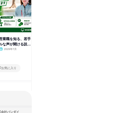
営業職を知る、若手
monoPLACEの店舗見学&雑貨
保険アド
ルな声が聞ける説明
屋疑似体験プログラム
きるプロ
2026年7月
愛知県
2026年7月
愛知県
1日
1日
お気に入り
お気に入り
式会社バンダイ
株式会社集英社