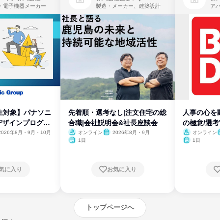
・電子機器メーカー
製造・メーカー、建築設計
生対象】パナソニ
先着順・選考なし|注文住宅の総
人事の心を
デザインプログラ
合職|会社説明会&社長座談会
の極意/選
開
2026年8月・9月・10月
オンライン
2026年8月・9月
オンライン
1日
1日
気に入り
お気に入り
トップページへ