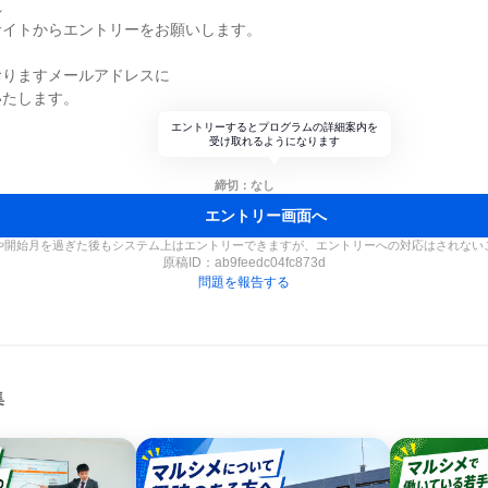
れ
サイトからエントリーをお願いします。
おりますメールアドレスに
いたします。
エントリーするとプログラムの詳細案内を
受け取れるようになります
締切：なし
エントリー画面へ
や開始月を過ぎた後もシステム上はエントリーできますが、エントリーへの対応はされない
原稿ID：
ab9feedc04fc873d
問題を報告する
集