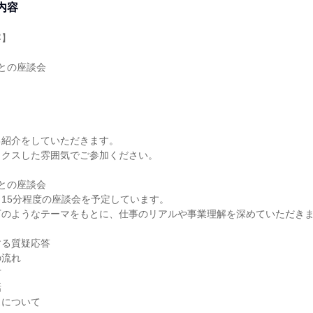
内容
容】
との座談会
己紹介をしていただきます。
ックスした雰囲気でご参加ください。
との座談会
15分程度の座談会を予定しています。
下のようなテーマをもとに、仕事のリアルや事業理解を深めていただき
する質疑応答
の流れ
方
話
スについて