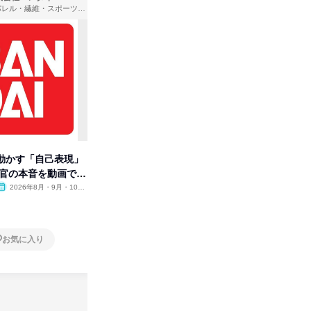
アパレル・繊維・スポーツメーカー、製造・メーカー、ゲーム制作・販売
出版社・新聞社
動かす「自己表現」
集英社がわかる!オープン・カン
【28卒
考官の本音を動画で公
パニー
合同イベ
2026年8月・9月・10
オンライン
2026年8月
オンラ
月・11月・12月
1日
2日～4
お気に入り
お気に入り