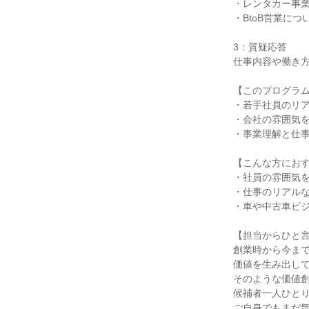
・レンタカー事
・BtoB営業につ
3：質疑応答
仕事内容や働き
【このプログラ
・若手社員のリ
・会社の雰囲気
・事業理解と仕
【こんな方にお
・社員の雰囲気
・仕事のリアル
・車や中古車ビ
【担当からひと
創業時から今ま
価値を生み出し
そのような価値
候補者一人ひと
ご自身でもまだ