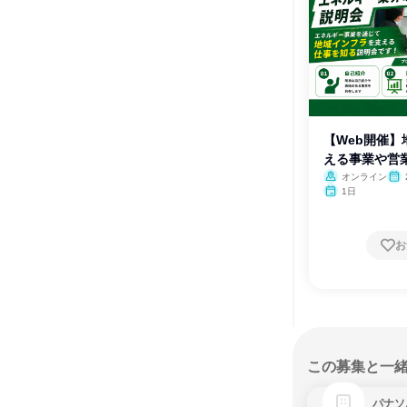
【Web開催
える事業や営
会
オンライン
1日
お
この募集と一
パナソ