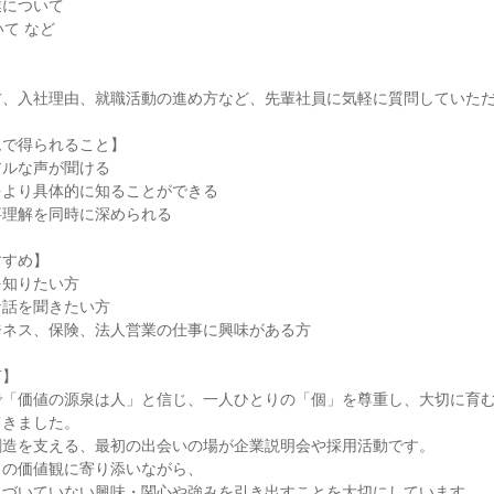
業について
いて など
方、入社理由、就職活動の進め方など、先輩社員に気軽に質問していた
ムで得られること】
アルな声が聞ける
をより具体的に知ることができる
事理解を同時に深められる
すすめ】
を知りたい方
な話を聞きたい方
ジネス、保険、法人営業の仕事に興味がある方
言】
で「価値の源泉は人」と信じ、一人ひとりの「個」を尊重し、大切に育
てきました。
創造を支える、最初の出会いの場が企業説明会や採用活動です。
りの価値観に寄り添いながら、
気づいていない興味・関心や強みを引き出すことを大切にしています。