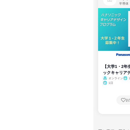
半導体
【大学1・2年
ックキャリア
ム
オンライン
1日
お