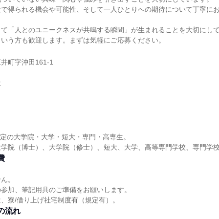
社で得られる機会や可能性、そして一人ひとりへの期待について丁寧に
じて「人とのユニークネスが共鳴する瞬間」が生まれることを大切にし
という方も歓迎します。まずは気軽にご応募ください。
町字沖田161-1
社
業予定の大学院・大学・短大・専門・高専生。
大学院（博士）、大学院（修士）、短大、大学、高等専門学校、専門学
費
せん。
の参加、筆記用具のご準備をお願いします。
、寮/借り上げ社宅制度有（規定有）。
の流れ