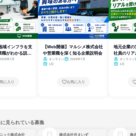
】地域インフラを支
【Web開催】マルシメ株式会社
地元企業の
業職がわかる説明
や営業職を深く知る企業説明会
社員のリア
会
2026年7月
オンライン
2026年7月
オンライン
1日
1日
気に入り
お気に入り
緒に見られている募集
ニック株式会社
株式会社住まいず
株