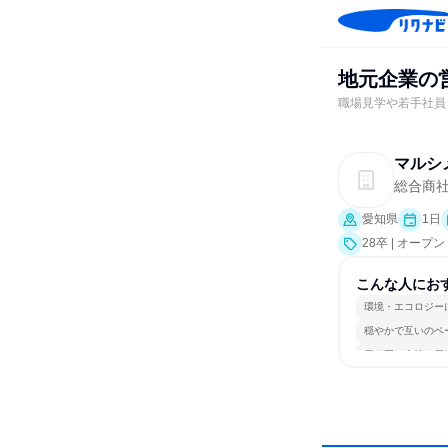
地元企業の
職場見学や若手社員
マルシ
総合商
愛知県
1日
28卒 | オー
こんな人にお
環境・エコロジー
穏やかで互いのペ
長く同じ会社に居