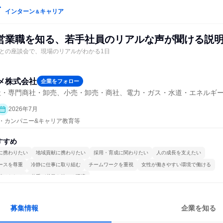
インターン
キャリア
＆
営業職を知る、若手社員のリアルな声が聞ける説
との座談会で、現場のリアルがわかる1日
メ株式会社
企業をフォロー
社・専門商社・卸売、小売・卸売・商社、電力・ガス・水道・エネルギ
2026年7月
プン・カンパニー&キャリア教育等
すすめ
に携わりたい
地域貢献に携わりたい
採用・育成に関わりたい
人の成長を支えたい
ースを尊重
冷静に仕事に取り組む
チームワークを重視
女性が働きやすい環境で働ける
続けられる
若手が裁量を持てる環境
募集情報
企業を知る