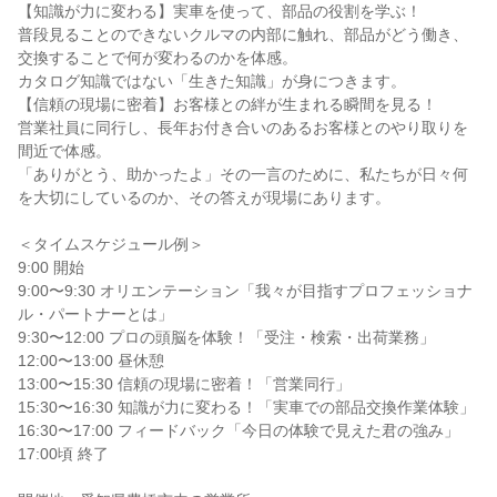
【知識が力に変わる】実車を使って、部品の役割を学ぶ！
普段見ることのできないクルマの内部に触れ、部品がどう働き、
交換することで何が変わるのかを体感。
カタログ知識ではない「生きた知識」が身につきます。
【信頼の現場に密着】お客様との絆が生まれる瞬間を見る！
営業社員に同行し、長年お付き合いのあるお客様とのやり取りを
間近で体感。
「ありがとう、助かったよ」その一言のために、私たちが日々何
を大切にしているのか、その答えが現場にあります。
＜タイムスケジュール例＞
9:00 開始
9:00〜9:30 オリエンテーション「我々が目指すプロフェッショナ
ル・パートナーとは」
9:30〜12:00 プロの頭脳を体験！「受注・検索・出荷業務」
12:00〜13:00 昼休憩
13:00〜15:30 信頼の現場に密着！「営業同行」
15:30〜16:30 知識が力に変わる！「実車での部品交換作業体験」
16:30〜17:00 フィードバック「今日の体験で見えた君の強み」
17:00頃 終了