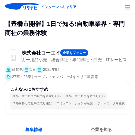
インターン
キャリア
＆
【豊橋市開催】1日で知る!自動車業界・専門
商社の業務体験
株式会社コーエイ
企業をフォロー
カー用品小売、総合商社・専門商社・卸売、ITサービス
愛知県
1日
2025年9月
27卒・28卒 | オープン・カンパニー&キャリア教育等
こんな人におすすめ
商品・サービスの魅力を表現したい
商品・サービスを販売したい
情熱を持って仕事に取り組む
コミュニケーションが活発
チームワークを重視
長く同じ会社に居続けられる
明確な目標を追いかける
人とたくさん会話する
募集情報
企業を知る