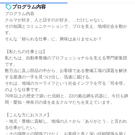
プログラム内容
プログラム内容
クルマが好き、人と話すのが好き。…だけじゃない。
その知識とコミュニケーションで、プロを支え、地域社会を動か
す。
そんな「頼られる仕事」に、興味はありませんか？
【私たちの仕事とは】
私たちは、自動車整備のプロフェッショナルを支える専門家集団
です。
数万点に及ぶ部品の中から、お客様である整備工場の課題を解決
する最適の一手を見つけ出し、迅速に届ける。
それは、地域のカーライフという社会インフラを守る「司令塔」
のような仕事です。
70年以上の歴史で築いた信頼と、22の拠点網を武器に、今日も静
岡・愛知・神奈川の道を走るクルマたちを支えています。
【こんな方におススメ】
・地元・豊橋に貢献し、地域の人々から「ありがとう」と言われ
る仕事がしたい。
・その場限りの関係ではなく、お客様と長く深い信頼関係を築く