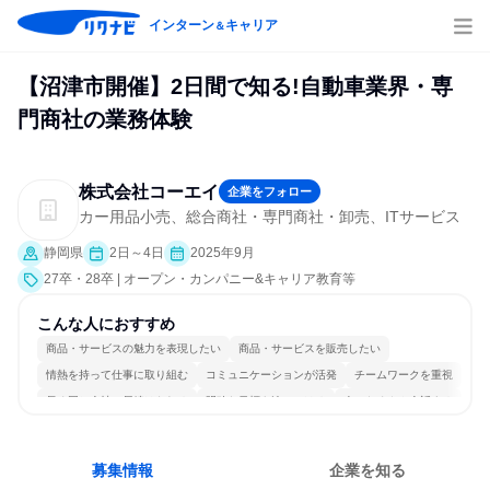
インターン
キャリア
＆
【沼津市開催】2日間で知る!自動車業界・専
門商社の業務体験
株式会社コーエイ
企業をフォロー
カー用品小売、総合商社・専門商社・卸売、ITサービス
静岡県
2日～4日
2025年9月
27卒・28卒 | オープン・カンパニー&キャリア教育等
こんな人におすすめ
商品・サービスの魅力を表現したい
商品・サービスを販売したい
情熱を持って仕事に取り組む
コミュニケーションが活発
チームワークを重視
長く同じ会社に居続けられる
明確な目標を追いかける
人とたくさん会話する
募集情報
企業を知る