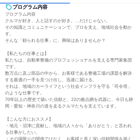
プログラム内容
プログラム内容
クルマが好き、人と話すのが好き。…だけじゃない。
その知識とコミュニケーションで、プロを支え、地域社会を動か
す。
そんな「頼られる仕事」に、興味はありませんか？
【私たちの仕事とは】
私たちは、自動車整備のプロフェッショナルを支える専門家集団
です。
数万点に及ぶ部品の中から、お客様である整備工場の課題を解決
する最適の一手を見つけ出し、迅速に届ける。
それは、地域のカーライフという社会インフラを守る「司令塔」
のような仕事です。
70年以上の歴史で築いた信頼と、22の拠点網を武器に、今日も静
岡・愛知・神奈川の道を走るクルマたちを支えています。
【こんな方におススメ】
・地元・沼津に貢献し、地域の人々から「ありがとう」と言われ
る仕事がしたい。
・その場限りの関係ではなく、お客様と長く深い信頼関係を築く