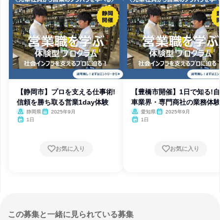
【静岡市】プロを支える仕事術!
【豊橋市開催】1日で知る!
信頼を勝ち取る営業1day体験
車業界・専門商社の業務体
静岡県
2025年9月
愛知県
2025年9月
1日
1日
お気に入り
お気に入り
この募集と一緒に見られている募集