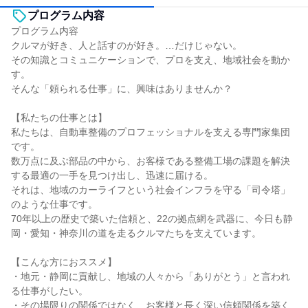
プログラム内容
プログラム内容
クルマが好き、人と話すのが好き。…だけじゃない。
その知識とコミュニケーションで、プロを支え、地域社会を動か
す。
そんな「頼られる仕事」に、興味はありませんか？
【私たちの仕事とは】
私たちは、自動車整備のプロフェッショナルを支える専門家集団
です。
数万点に及ぶ部品の中から、お客様である整備工場の課題を解決
する最適の一手を見つけ出し、迅速に届ける。
それは、地域のカーライフという社会インフラを守る「司令塔」
のような仕事です。
70年以上の歴史で築いた信頼と、22の拠点網を武器に、今日も静
岡・愛知・神奈川の道を走るクルマたちを支えています。
【こんな方におススメ】
・地元・静岡に貢献し、地域の人々から「ありがとう」と言われ
る仕事がしたい。
・その場限りの関係ではなく、お客様と長く深い信頼関係を築く