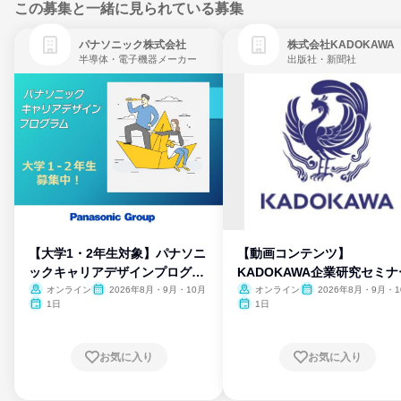
この募集と一緒に見られている募集
パナソニック株式会社
株式会社KADOKAWA
半導体・電子機器メーカー
出版社・新聞社
【大学1・2年生対象】パナソニ
【動画コンテンツ】
ックキャリアデザインプログラ
KADOKAWA企業研究セミナ
ム
オンライン
2026年8月・9月・10月
オンライン
2026年8月・9月・1
月・11月・12月
1日
1日
お気に入り
お気に入り