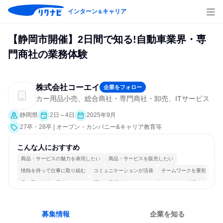
インターン
キャリア
＆
【静岡市開催】2日間で知る!自動車業界・専
門商社の業務体験
株式会社コーエイ
企業をフォロー
カー用品小売、総合商社・専門商社・卸売、ITサービス
静岡県
2日～4日
2025年9月
27卒・28卒 | オープン・カンパニー&キャリア教育等
こんな人におすすめ
商品・サービスの魅力を表現したい
商品・サービスを販売したい
情熱を持って仕事に取り組む
コミュニケーションが活発
チームワークを重視
長く同じ会社に居続けられる
明確な目標を追いかける
人とたくさん会話する
募集情報
企業を知る