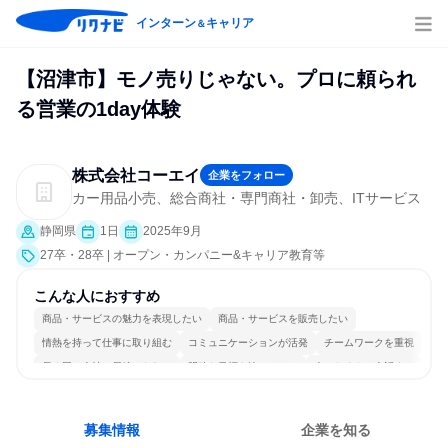
インターン
キャリア
＆
【沼津市】モノ売りじゃない。プロに頼られ
る営業の1day体験
株式会社コーエイ
企業をフォロー
カー用品小売、総合商社・専門商社・卸売、ITサービス
静岡県
1日
2025年9月
27卒・28卒 | オープン・カンパニー&キャリア教育等
こんな人におすすめ
商品・サービスの魅力を表現したい
商品・サービスを販売したい
情熱を持って仕事に取り組む
コミュニケーションが活発
チームワークを重視
長く同じ会社に居続けられる
明確な目標を追いかける
人とたくさん会話する
募集情報
企業を知る