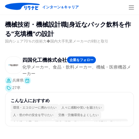
インターン
キャリア
＆
機械技術・機械設計職|身近なパック飲料を作
る"充填機"の設計
国内シェア70％の技術力◆国内大手乳業メーカーの9割と取引
四国化工機株式会社
企業をフォロー
化学メーカー、食品・飲料メーカー、機械・医療機器メ
ーカー
兵庫県
27卒
こんな人におすすめ
環境・エコロジーに携わりたい
人々に感動や笑いを届けたい
人・世の中の安全を守りたい
労務・労働環境をよくしたい
食生活・食育に関わりたい
機械・機器に携わりたい
地域貢献に携わりたい
日本の良さを広めたい
商品・サービスを製作したい
長く同じ会社に居続けられる