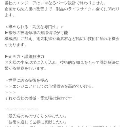
当社のエンジニアは、単なるパーツ設計で終わりません。
企画から納入後の改善まで、製品のライフサイクル全てに関わり
ます。
＜求められる「高度な専門性」＞
▶複数の技術領域の知識習得が可能！
機械設計に加え、電気制御や新素材など幅広い技術に触れる機会
があります。
▶企画力・課題解決力
お客様の生産現場に入り込み、技術的な知見をもって課題解決に
繋がる提案を行います。
＞世界に誇る技術を極め
＞＞エンジニアとしての市場価値を高めていける。
＞＞＞
それが当社の機械・電気職の魅力です！
¨¨¨¨¨¨¨¨¨¨¨¨¨¨¨¨¨¨¨¨¨¨¨¨
「最先端のものづくりを学びたい」
「技術を通じて世界に貢献したい」