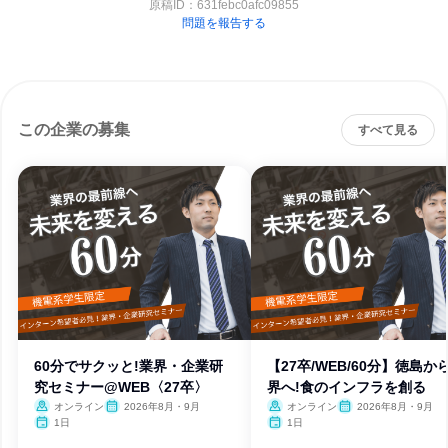
原稿ID：
631febc0afc09855
問題を報告する
この企業の募集
すべて見る
60分でサクッと!業界・企業研
【27卒/WEB/60分】徳島か
究セミナー@WEB〈27卒〉
界へ!食のインフラを創る
オンライン
2026年8月・9月
オンライン
2026年8月・9月
1日
1日