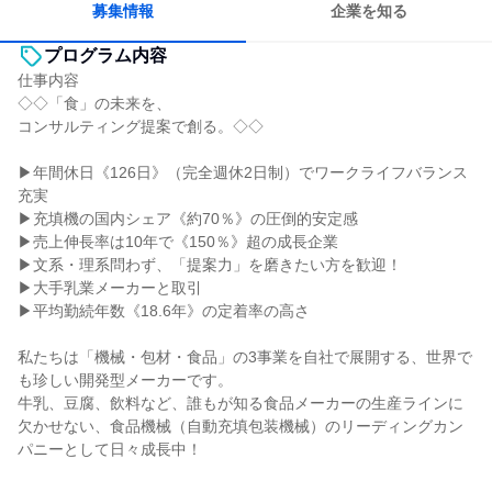
募集情報
企業を知る
プログラム内容
仕事内容
◇◇「食」の未来を、
コンサルティング提案で創る。◇◇
▶年間休日《126日》（完全週休2日制）でワークライフバランス
充実
▶充填機の国内シェア《約70％》の圧倒的安定感
▶売上伸長率は10年で《150％》超の成長企業
▶文系・理系問わず、「提案力」を磨きたい方を歓迎！
▶大手乳業メーカーと取引
▶平均勤続年数《18.6年》の定着率の高さ
私たちは「機械・包材・食品」の3事業を自社で展開する、世界で
も珍しい開発型メーカーです。
牛乳、豆腐、飲料など、誰もが知る食品メーカーの生産ラインに
欠かせない、食品機械（自動充填包装機械）のリーディングカン
パニーとして日々成長中！