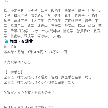
す。
採用予定学科：社会学、法学、政治学、経済学、商学、語学、人
文学、機械工学、電気通信工学、数学、化学、物理学、生物学、
地学、建築工学、土木工学、応用化学、応用物理学、原子力工
学、経営工学、農学、水産学、畜産学、獣医学、医学、歯学、薬
学、看護/保健学、スポーツ/人間科学、情報学、教員養成、教育
学、芸術学、環境学、家政学、その他
報酬・交通費
給与詳細
基本給：月給 19万9470円 〜 24万6130円
固定残業代：なし
【一律手当】
全員に一律で支払われる通勤・皆勤・家族手当金額：なし
全員に一律で支払われるその他手当金額：あり
＼安定と安心を支える充実の手当／
￣￣￣￣￣￣￣￣￣￣￣￣￣￣￣￣
▶社員の頑張りや生活基盤を応援