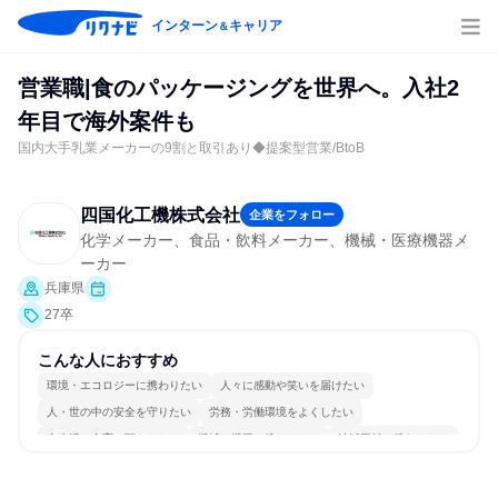
インターン
キャリア
＆
営業職|食のパッケージングを世界へ。入社2
年目で海外案件も
国内大手乳業メーカーの9割と取引あり◆提案型営業/BtoB
四国化工機株式会社
企業をフォロー
化学メーカー、食品・飲料メーカー、機械・医療機器メ
ーカー
兵庫県
27卒
こんな人におすすめ
環境・エコロジーに携わりたい
人々に感動や笑いを届けたい
人・世の中の安全を守りたい
労務・労働環境をよくしたい
食生活・食育に関わりたい
機械・機器に携わりたい
地域貢献に携わりたい
日本の良さを広めたい
商品・サービスを製作したい
長く同じ会社に居続けられる