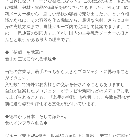
「世界にないユニークな会社になろう」 この信念のもと、私たち
は機械・包材・食品の3事業を融合させてきました。 例えば、飲
料メーカー様から「新しい形状の容器で売り出したい」という相
談があれば、その容器を作る機械から、最適な包材、さらには中
身の充填方法まで、自社グループ内で完結して提案できます。 こ
の「一気通貫の対応力」こそが、国内の主要乳業メーカーのほと
んどと取引がある最大の理由です。
◆「信頼」を武器に、
若手が主役になれる環境◆
当社の営業は、若手のうちから大きなプロジェクトに携わること
ができます。
入社数年で海外のお客様との交渉を任されることもありますし、
自分が提案したプロジェクトがテレビや新聞などのメディアに取
り上げられることも。 「若手の挑戦」を後押しし、失敗を恐れず
前に進む姿勢を評価する文化が根付いています。
◆徳島から日本、そして海外へ。
食のインフラを創る◆
グループ売上454億円、世界80カ国以上に進出。 安定した基盤が