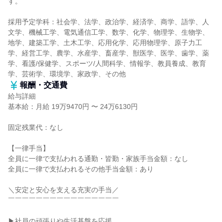
す。
採用予定学科：社会学、法学、政治学、経済学、商学、語学、人
文学、機械工学、電気通信工学、数学、化学、物理学、生物学、
地学、建築工学、土木工学、応用化学、応用物理学、原子力工
学、経営工学、農学、水産学、畜産学、獣医学、医学、歯学、薬
学、看護/保健学、スポーツ/人間科学、情報学、教員養成、教育
学、芸術学、環境学、家政学、その他
報酬・交通費
給与詳細
基本給：月給 19万9470円 〜 24万6130円
固定残業代：なし
【一律手当】
全員に一律で支払われる通勤・皆勤・家族手当金額：なし
全員に一律で支払われるその他手当金額：あり
＼安定と安心を支える充実の手当／
￣￣￣￣￣￣￣￣￣￣￣￣￣￣￣￣
▶社員の頑張りや生活基盤を応援