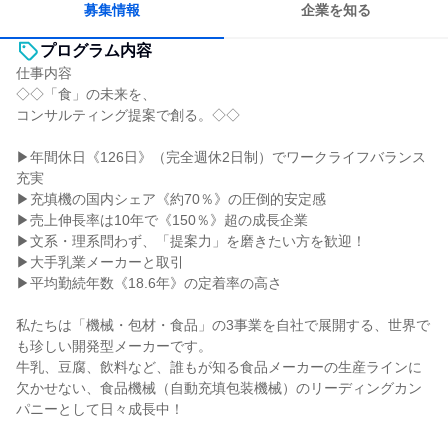
募集情報
企業を知る
プログラム内容
仕事内容
◇◇「食」の未来を、
コンサルティング提案で創る。◇◇
▶年間休日《126日》（完全週休2日制）でワークライフバランス
充実
▶充填機の国内シェア《約70％》の圧倒的安定感
▶売上伸長率は10年で《150％》超の成長企業
▶文系・理系問わず、「提案力」を磨きたい方を歓迎！
▶大手乳業メーカーと取引
▶平均勤続年数《18.6年》の定着率の高さ
私たちは「機械・包材・食品」の3事業を自社で展開する、世界で
も珍しい開発型メーカーです。
牛乳、豆腐、飲料など、誰もが知る食品メーカーの生産ラインに
欠かせない、食品機械（自動充填包装機械）のリーディングカン
パニーとして日々成長中！