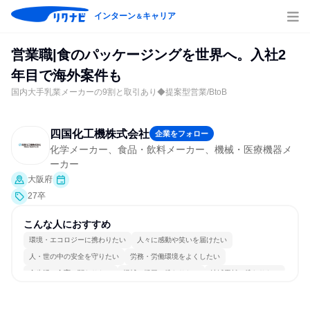
インターン
キャリア
＆
営業職|食のパッケージングを世界へ。入社2
年目で海外案件も
国内大手乳業メーカーの9割と取引あり◆提案型営業/BtoB
四国化工機株式会社
企業をフォロー
化学メーカー、食品・飲料メーカー、機械・医療機器メ
ーカー
大阪府
27卒
こんな人におすすめ
環境・エコロジーに携わりたい
人々に感動や笑いを届けたい
人・世の中の安全を守りたい
労務・労働環境をよくしたい
食生活・食育に関わりたい
機械・機器に携わりたい
地域貢献に携わりたい
日本の良さを広めたい
商品・サービスを製作したい
長く同じ会社に居続けられる