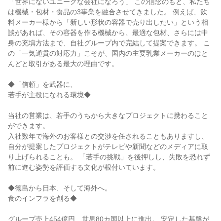
「世界にないユニークな会社になろう」 この信念のもと、私たち
は機械・包材・食品の3事業を融合させてきました。 例えば、飲
料メーカー様から「新しい形状の容器で売り出したい」という相
談があれば、その容器を作る機械から、最適な包材、さらには中
身の充填方法まで、自社グループ内で完結して提案できます。 こ
の「一気通貫の対応力」こそが、国内の主要乳業メーカーのほと
んどと取引がある最大の理由です。
◆「信頼」を武器に、
若手が主役になれる環境◆
当社の営業は、若手のうちから大きなプロジェクトに携わること
ができます。
入社数年で海外のお客様との交渉を任されることもありますし、
自分が提案したプロジェクトがテレビや新聞などのメディアに取
り上げられることも。 「若手の挑戦」を後押しし、失敗を恐れず
前に進む姿勢を評価する文化が根付いています。
◆徳島から日本、そして海外へ。
食のインフラを創る◆
グループ売上454億円、世界80カ国以上に進出。 安定した基盤が