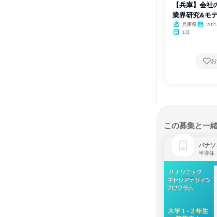
【兵庫】会社
業界研究&モ
兵庫県
202
1日
お
この募集と一
パナソ
半導体