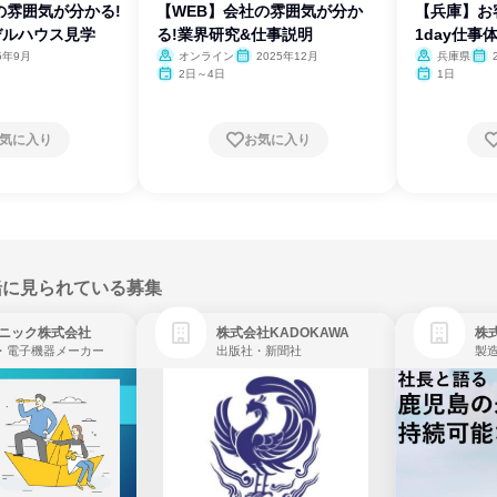
の雰囲気が分かる!
【WEB】会社の雰囲気が分か
【兵庫】
デルハウス見学
る!業界研究&仕事説明
1day仕事
5年9月
オンライン
2025年12月
兵庫県
2日～4日
1日
気に入り
お気に入り
緒に見られている募集
ニック株式会社
株式会社KADOKAWA
株
・電子機器メーカー
出版社・新聞社
製