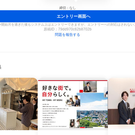
締切：なし
エントリー画面へ
や開始月を過ぎた後もシステム上はエントリーできますが、エントリーへの対応はされない
原稿ID：
79dd970c62b8702b
問題を報告する
集