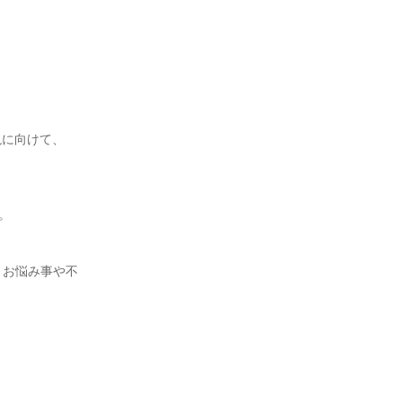
現に向けて、
。
､お悩み事や不
。