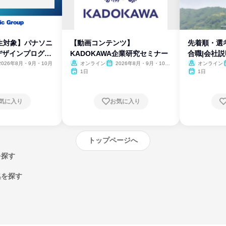
生対象】パナソニ
【動画コンテンツ】
先着順・選
デザインプログラ
KADOKAWA企業研究セミナー
合職|会社
2026年8月・9月・10月
オンライン
2026年8月・9月・10
オンライン
月・11月・12月
1日
1日
気に入り
お気に入り
トップページへ
を探す
集を探す