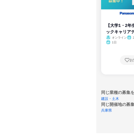
【大学1・2年
ックキャリア
ム
オンライン
1日
お
同じ業種の募集
建設・土木
同じ開催地の募
兵庫県