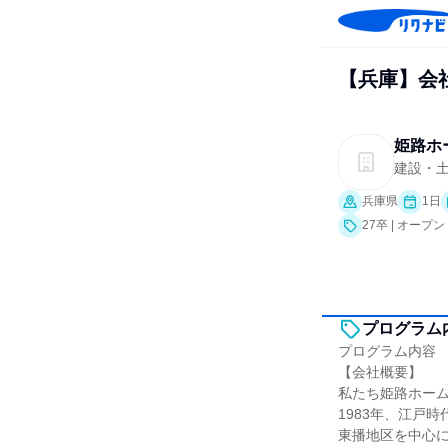
【兵庫】会
姫路ホ
建設・
兵庫県
1日
27卒 | オー
プログラム
プログラム内容
【会社概要】
私たち姫路ホー
1983年、江戸
東播地区を中心