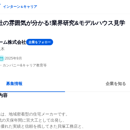
インターン
キャリア
＆
社の雰囲気が分かる!業界研究&モデルハウス見学
ーム株式会社
企業をフォロー
土木
2025年9月
プン・カンパニー&キャリア教育等
募集情報
企業を知る
内容
ムは、地域密着型の住宅メーカーです。
時代の天保年間に宮大工として出発し、
に優れた実績と信頼を残してきた貝塚工務店と、