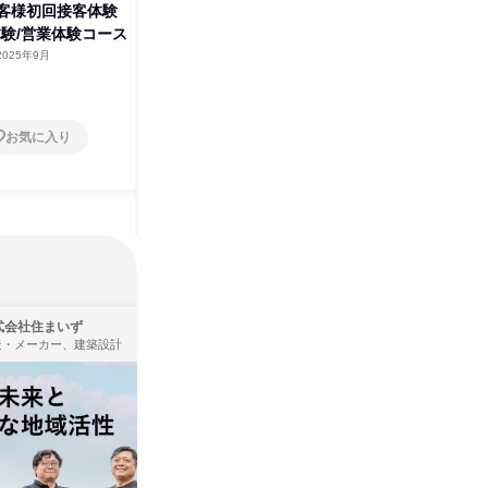
お客様初回接客体験
【兵庫】結婚式場で体感!住まい
体験/営業体験コース
づくりのリアルな仕事体験
2025年9月
兵庫県
2025年9月
1日
お気に入り
お気に入り
式会社住まいず
ＩＶＳテレビ制作株式会社
造・メーカー、建築設計
広告・宣伝、放送・テレビ局、通信・インターネット