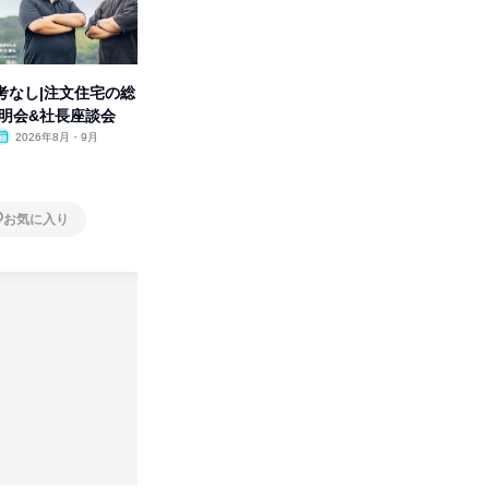
考なし|注文住宅の総
【オンライン】制作の基本から
タカラト
説明会&社長座談会
業界の裏側まで理解の深まる説
ビ」を学
明会
2026年8月・9月
オンライン
2026年8月
オンラ
1日
1日
お気に入り
お気に入り