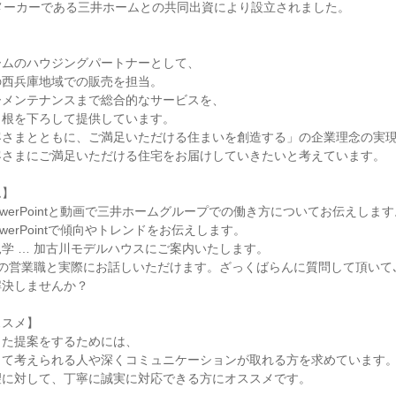
メーカーである三井ホームとの共同出資により設立されました。
ームのハウジングパートナーとして、
の西兵庫地域での販売を担当。
ーメンテナンスまで総合的なサービスを、
と根を下ろして提供しています。
客さまとともに、ご満足いただける住まいを創造する」の企業理念の実
客さまにご満足いただける住宅をお届けしていきたいと考えています。
ム】
owerPointと動画で三井ホームグループでの働き方についてお伝えします
owerPointで傾向やトレンドをお伝えします。
学 … 加古川モデルハウスにご案内いたします。
手の営業職と実際にお話しいただけます。ざっくばらんに質問して頂いて
解決しませんか？
ススメ】
った提案をするためには、
って考えられる人や深くコミュニケーションが取れる方を求めています
望に対して、丁寧に誠実に対応できる方にオススメです。