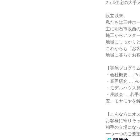
2ｘ4住宅の大手
設立以来、
私たちは三井ホ
主に明石市以西
施工からアフタ
地域にしっかり
これからも「お
地域に暮らすお
【実施プログラ
・会社概要 … P
・業界研究 … P
・モデルハウス見
・座談会 … 若
安、モヤモヤを
【こんな方にオ
お客様に寄りそ
相手の立場にな
一つ一つのご要