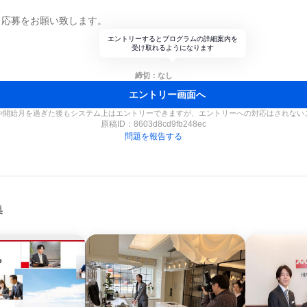
ら応募をお願い致します。
エントリーするとプログラムの詳細案内を
受け取れるようになります
締切：なし
エントリー画面へ
や開始月を過ぎた後もシステム上はエントリーできますが、エントリーへの対応はされない
原稿ID：
8603d8cd9fb248ec
問題を報告する
集