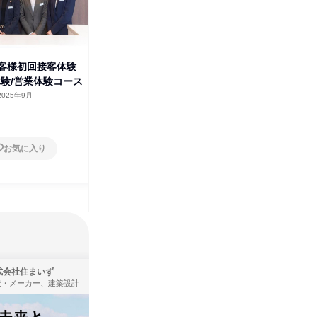
姫
お客様初回接客体験
【兵庫】結婚式場で体感!住まい
体験/営業体験コース
づくりのリアルな仕事体験
2025年9月
兵庫県
2025年9月
1日
お気に入り
お気に入り
式会社住まいず
株式会社KADOKAWA
造・メーカー、建築設計
出版社・新聞社