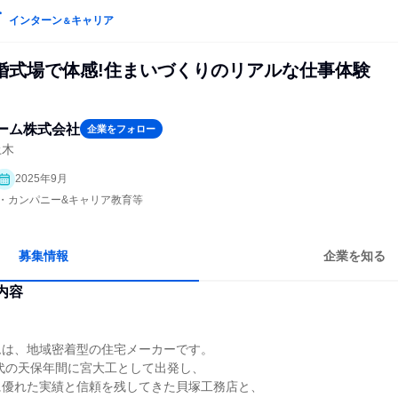
インターン
キャリア
＆
婚式場で体感!住まいづくりのリアルな仕事体験
ーム株式会社
企業をフォロー
土木
2025年9月
プン・カンパニー&キャリア教育等
募集情報
企業を知る
内容
ムは、地域密着型の住宅メーカーです。
時代の天保年間に宮大工として出発し、
に優れた実績と信頼を残してきた貝塚工務店と、