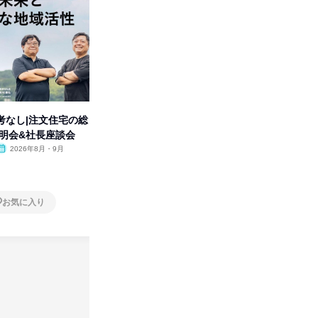
考なし|注文住宅の総
【動画コンテンツ】
「洋服の
説明会&社長座談会
KADOKAWA企業研究セミナー
分の強み
2026年8月・9月
オンライン
2026年8月・9月・10
オンラ
月・11月・12月
1日
1日
お気に入り
お気に入り