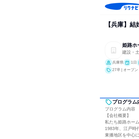
【兵庫】結
姫路ホ
建設・
兵庫県
1日
27卒 | オー
プログラム
プログラム内容
【会社概要】
私たち姫路ホー
1983年、江戸
東播地区を中心