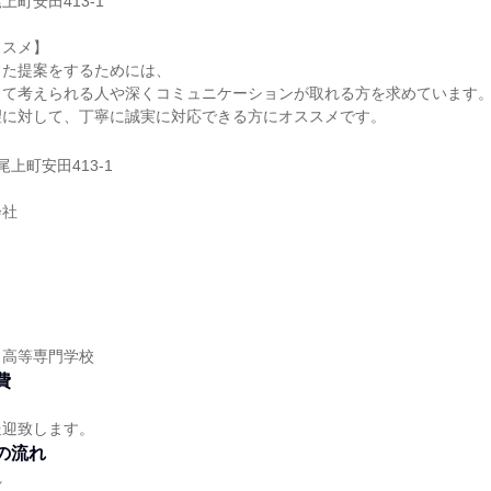
町安田413-1
ススメ】
った提案をするためには、
って考えられる人や深くコミュニケーションが取れる方を求めています
望に対して、丁寧に誠実に対応できる方にオススメです。
尾上町安田413-1
会社
】
／高等専門学校
費
送迎致します。
の流れ
れ