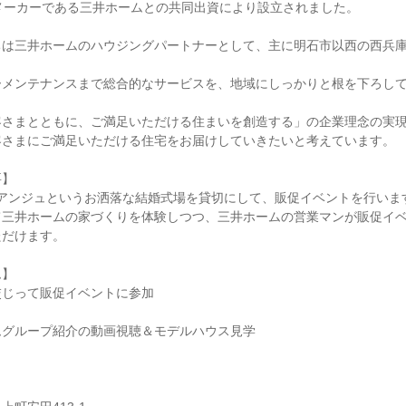
メーカーである三井ホームとの共同出資により設立されました。
ちは三井ホームのハウジングパートナーとして、主に明石市以西の西兵
ーメンテナンスまで総合的なサービスを、地域にしっかりと根を下ろし
客さまとともに、ご満足いただける住まいを創造する」の企業理念の実
客さまにご満足いただける住宅をお届けしていきたいと考えています。
要】
･アンジュというお洒落な結婚式場を貸切にして、販促イベントを行いま
て三井ホームの家づくりを体験しつつ、三井ホームの営業マンが販促イ
ただけます。
ム】
交じって販促イベントに参加
ムグループ紹介の動画視聴＆モデルハウス見学