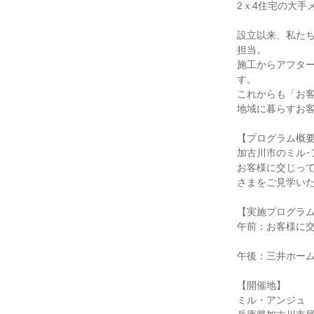
2ｘ4住宅の大手
設立以来、私た
担当。
施工からアフタ
す。
これからも「お
地域に暮らすお
【プログラム概
加古川市のミル
お客様に交じっ
さまをご見学い
【実施プログラ
午前：お客様に
午後：三井ホー
【開催地】
ミル・アンジュ