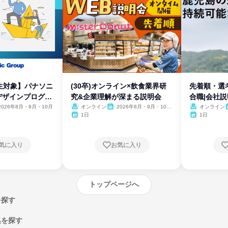
生対象】パナソニ
(30卒)オンライン×飲食業界研
先着順・選
デザインプログラ
究&企業理解が深まる説明会
合職|会社
2026年8月・9月・10月
オンライン
2026年8月・9月・10
オンライン
月・11月・12月
1日
1日
気に入り
お気に入り
トップページへ
を探す
集を探す