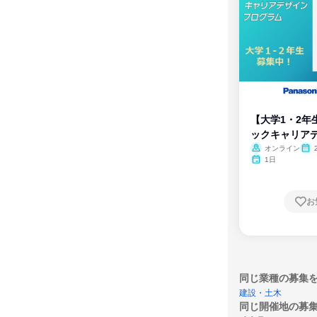
【大学1・2年
ックキャリア
ム
オンライン
1日
お
同じ業種の募集
建設・土木
同じ開催地の募