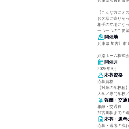
兵庫県加古川市尾上
【こんな方にオ
お客様に寄りそ
相手の立場にな
一つ一つのご要
開催地
兵庫県 加古川市 
姫路ホーム株式
開催月
2025年9月
応募資格
応募資格
【対象の学校種
大学／専門学校
報酬・交通
報酬・交通費
加古川駅までの
応募・選考
応募・選考の流