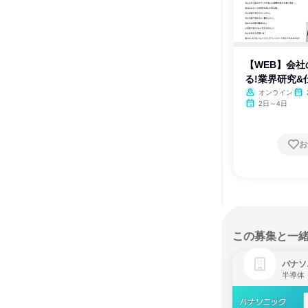
【WEB】会
る!業界研究&
オンライン
2日～4日
お
この募集と一
パナソ
半導体