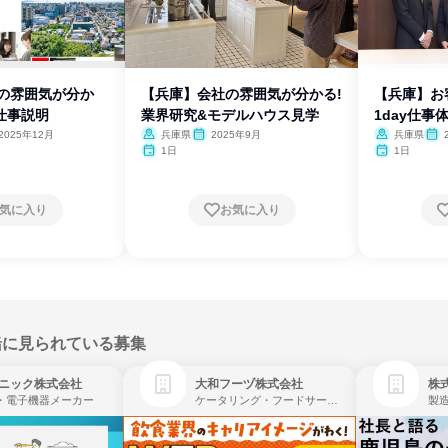
社の雰囲気が分か
【兵庫】会社の雰囲気が分かる!
【兵庫】
仕事説明
業界研究&モデルハウス見学
1day仕事
2025年12月
兵庫県
2025年9月
兵庫県
1日
1日
気に入り
お気に入り
緒に見られている募集
ニック株式会社
大和フーヅ株式会社
株
・電子機器メーカー
ケータリング・フードサービス、レストラン・カフェ、飲食
製