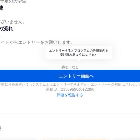
業予定の大学生
費
ございません。
の流れ
れ
サイトからエントリーをお願いします。
エントリーするとプログラムの詳細案内を
受け取れるようになります
締切：なし
エントリー画面へ
や開始月を過ぎた後もシステム上はエントリーできますが、エントリーへの対応はされない
原稿ID：
23569a90c0e22f90
問題を報告する
集