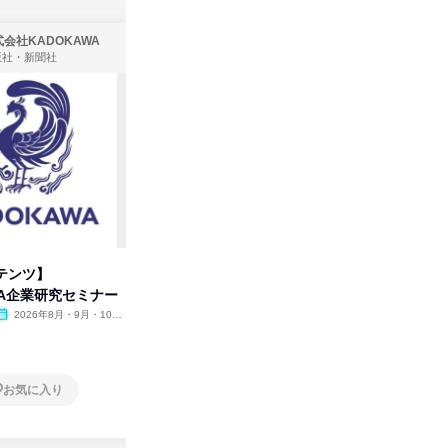
会社KADOKAWA
株式会社住まいず
版社・新聞社
製造・メーカー、建築設計
テンツ】
先着順・選考なし|注文住宅の総
プログラ
WA企業研究セミナー
合職|会社説明会&社長座談会
しくアル
2026年8月・9月・10
オンライン
2026年8月・9月
オンラ
月・11月・12月
1日
2日～4
お気に入り
お気に入り