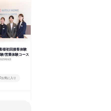
姫
お客様初回接客体験
【兵庫】結婚式場で体感!住まい
体験/営業体験コース
づくりのリアルな仕事体験
2025年9月
兵庫県
2025年9月
1日
お気に入り
お気に入り