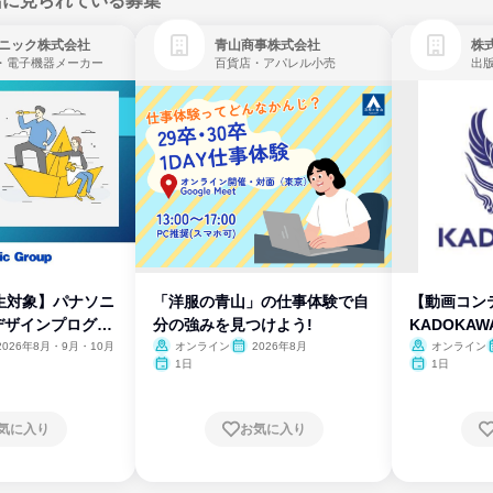
緒に見られている募集
ニック株式会社
青山商事株式会社
株式
・電子機器メーカー
百貨店・アパレル小売
出
生対象】パナソニ
「洋服の青山」の仕事体験で自
【動画コン
デザインプログラ
分の強みを見つけよう!
KADOKA
2026年8月・9月・10月
オンライン
2026年8月
オンライン
1日
1日
気に入り
お気に入り