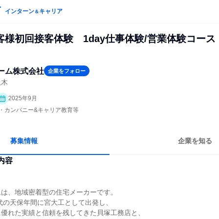
インターン
キャリア
＆
客様初回接客体験 1day仕事体験/営業体験コース
ーム株式会社
企業をフォロー
土木
2025年9月
プン・カンパニー&キャリア教育等
募集情報
企業を知る
内容
ムは、地域密着型の住宅メーカーです。
時代の天保年間に宮大工として出発し、
に優れた実績と信頼を残してきた貝塚工務店と、