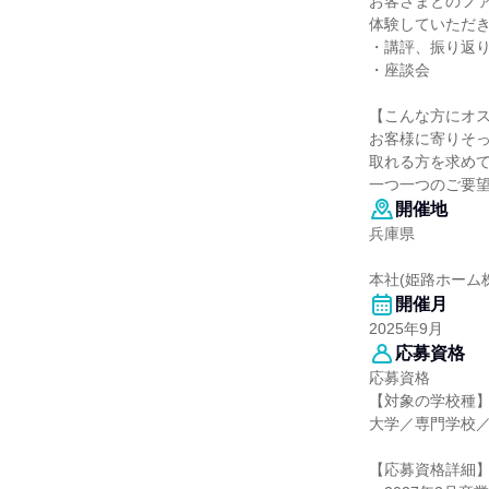
お客さまとのフ
体験していただ
・講評、振り返
・座談会
【こんな方にオ
お客様に寄りそ
取れる方を求め
一つ一つのご要
開催地
兵庫県
本社(姫路ホーム
開催月
2025年9月
応募資格
応募資格
【対象の学校種
大学／専門学校
【応募資格詳細