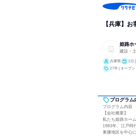
【兵庫】お
姫路ホ
建設・
兵庫県
1日
27卒 | オー
プログラム
プログラム内容
【会社概要】
私たち姫路ホー
1983年、江戸
東播地区を中心