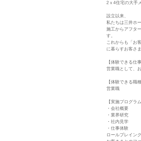
2ｘ4住宅の大手
設立以来、
私たちは三井ホ
施工からアフタ
す。
これからも「お
に暮らすお客さ
【体験できる仕
営業職として、
【体験できる職
営業職
【実施プログラ
・会社概要
・業界研究
・社内見学
・仕事体験
ロールプレイン