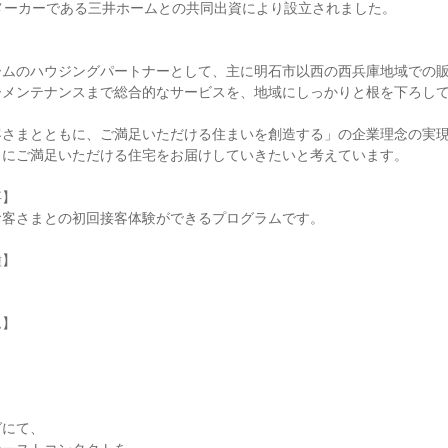
メーカーである三井ホームとの共同出資により設立されました。
ームのハウジングパートナーとして、主に明石市以西の西兵庫地域での
ーメンテナンスまで総合的なサービスを、地域にしっかりと根を下ろし
客さまとともに、ご満足いただける住まいを創造する」の企業理念の実
まにご満足いただける住宅をお届けしていきたいと考えています。
事】
お客さまとの初回接客体験ができるプログラムです。
種】
ム】
グにて、