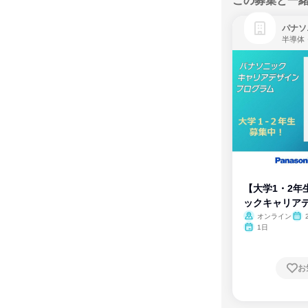
この募集と一
パナソ
半導体
【大学1・2年
ックキャリア
ム
オンライン
1日
お