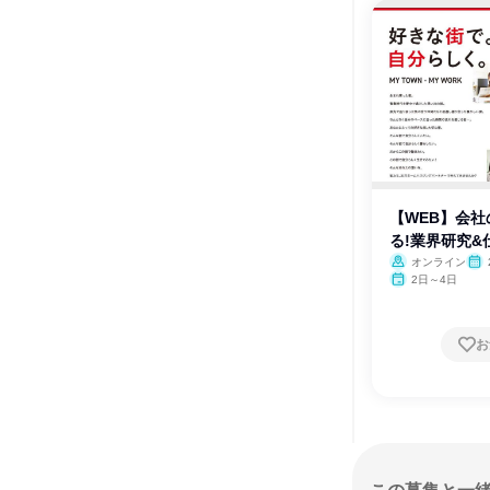
【WEB】会
る!業界研究&
オンライン
2日～4日
お