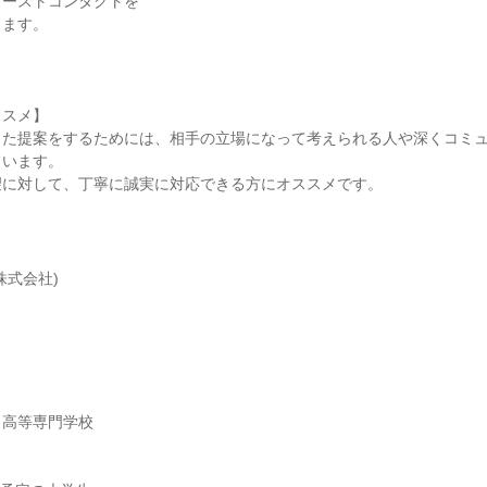
ァーストコンタクトを
きます。
り
ススメ】
った提案をするためには、相手の立場になって考えられる人や深くコミ
ています。
望に対して、丁寧に誠実に対応できる方にオススメです。
株式会社)
】
／高等専門学校
】