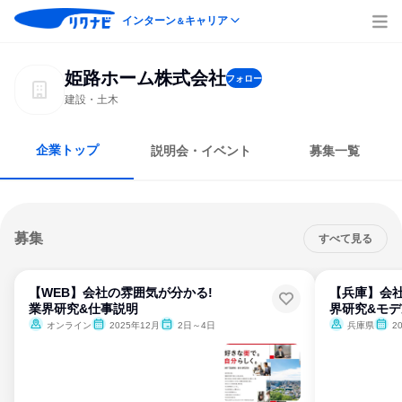
インターン
キャリア
＆
姫路ホーム株式会社
フォロー
建設・土木
企業トップ
説明会・イベント
募集一覧
募集
すべて見る
【WEB】会社の雰囲気が分かる!
【兵庫】会社
業界研究&仕事説明
界研究&モ
オンライン
2025年12月
2日～4日
兵庫県
2