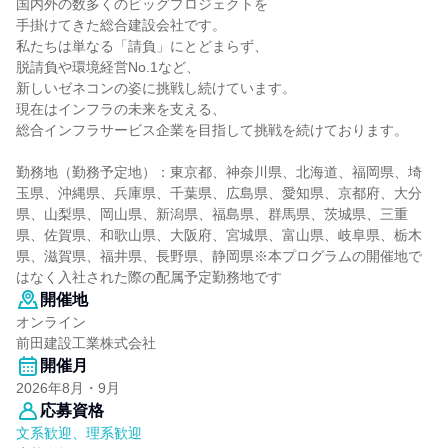
国内外の数多くのビッグプロジェクトを
手掛けてきた総合建設会社です。
私たちは単なる「請負」にとどまらず、
脱請負や環境経営No.1など、
新しいゼネコンの姿に挑戦し続けています。
現在はインフラの未来を支える、
総合インフラサービス企業を目指して挑戦を続けております。
勤務地（勤務予定地）：東京都、神奈川県、北海道、福岡県、埼
玉県、沖縄県、兵庫県、千葉県、広島県、愛知県、京都府、大分
県、山梨県、岡山県、新潟県、福島県、群馬県、茨城県、三重
県、佐賀県、和歌山県、大阪府、宮城県、富山県、岐阜県、栃木
県、滋賀県、福井県、長野県、静岡県※本プログラムの開催地で
はなく入社された際の配属予定勤務地です
開催地
オンライン
前田建設工業株式会社
開催月
2026年8月・9月
応募資格
文系歓迎、理系歓迎