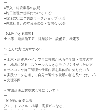
ー
●導入・建設業界の説明
●施工管理の仕事について 15分
●就活に役立つ実践ワークショップ 60分
●先輩社員との本音座談会・質問会 60分
【体験できる職種】
土木系、建築施工系、建築設計、設備系、機電系
✨ こんな方におすすめ✨
ー
● 土木・建築系やインフラに興味がある全学部・専攻の方
● 「地図に残る」スケールの大きなモノづくりがしたい方
● ゼネコンや施工管理の仕事内容を具体的に知りたい方
● 実践ワークを通して自分の適性や就活の軸を見つけたい方
● 文理不問
⭐ 前田建設工業株式会社について ⭐
ー
1919年の創業以来、
ダム、トンネル、橋梁、高層ビルなど、