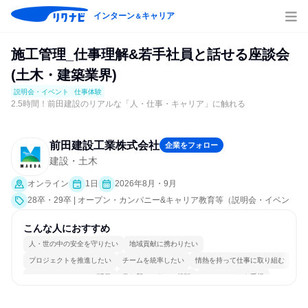
インターン
キャリア
＆
施工管理_仕事理解&若手社員と話せる座談会
(土木・建築業界)
説明会・イベント
仕事体験
2.5時間！前田建設のリアルな「人・仕事・キャリア」に触れる
前田建設工業株式会社
企業をフォロー
建設・土木
オンライン
1日
2026年8月・9月
28卒・29卒 | オープン・カンパニー&キャリア教育等（説明会・イベン
ト [職種研究、課題解決プログラム、社員交流会、就活サポート、業界研
究]、仕事体験）
こんな人におすすめ
人・世の中の安全を守りたい
地域貢献に携わりたい
プロジェクトを推進したい
チームを統率したい
情熱を持って仕事に取り組む
コミュニケーションが活発
常に新しいものに挑戦
チームワークを重視
多様な職種の人と関われる
若手が裁量を持てる環境