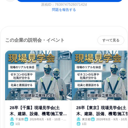
原稿ID：
763974752607142d
問題を報告する
この企業の説明会・イベント
すべて見る
28卒【千葉】現場見学会(土
28卒【東京】現場見学会(土
木、建築、設備、機電/施工管
木、建築、設備、機電/施工
理)
理)
千葉県
2026年8月・9月・10月・11
東京都
2026年8月・9月・10月
月・12月、2027年1月・2月
月・12月、2027年1月・2月
1日
1日