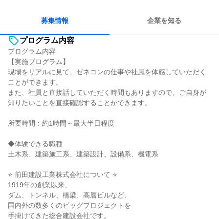
多様な職種の人と関われる
若手が裁量を持てる環境
募集情報
企業を知る
プログラム内容
プログラム内容
【実施プログラム】
現場をリアルに見て、ゼネコンの仕事や社風を体感していただく
ことができます。
また、社員と直接話していただく時間もありますので、ご自身が
知りたいことを直接確認することができます。
所要時間：約1時間～最大半日程度
◆体験できる職種
土木系、建築施工系、建築設計、設備系、機電系
⭐ 前田建設工業株式会社について ⭐
1919年の創業以来、
ダム、トンネル、橋梁、高層ビルなど、
国内外の数多くのビッグプロジェクトを
手掛けてきた総合建設会社です。