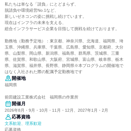
私たちは単なる「請負」にとどまらず、
脱請負や環境経営No.1など、
新しいゼネコンの姿に挑戦し続けています。
現在はインフラの未来を支える、
総合インフラサービス企業を目指して挑戦を続けております。
勤務地（勤務予定地）：東京都、神奈川県、北海道、福岡県、埼
玉県、沖縄県、兵庫県、千葉県、広島県、愛知県、京都府、大分
県、山梨県、岡山県、新潟県、福島県、群馬県、茨城県、三重
県、佐賀県、和歌山県、大阪府、宮城県、富山県、岐阜県、栃木
県、滋賀県、福井県、長野県、静岡県※本プログラムの開催地で
はなく入社された際の配属予定勤務地です
開催地
福岡県
前田建設工業株式会社 福岡県の作業所
開催月
2026年8月・9月・10月・11月・12月、2027年1月・2月
応募資格
文系歓迎、理系歓迎
応募資格