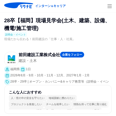
インターン
キャリア
＆
28卒【福岡】現場見学会(土木、建築、設備、
機電/施工管理)
説明会・イベント
現場だから伝わる！前田建設の「仕事・人・社風」
前田建設工業株式会社
企業をフォロー
建設・土木
福岡県
1日
2026年8月・9月・10月・11月・12月、2027年1月・2月
28卒・29卒 | オープン・カンパニー&キャリア教育等（説明会・イベン
ト [職種研究、職場見学会、社員交流会、就活サポート、会社説明会、業
界研究]）
こんな人におすすめ
人・世の中の安全を守りたい
地域貢献に携わりたい
プロジェクトを推進したい
チームを統率したい
情熱を持って仕事に取り組む
コミュニケーションが活発
常に新しいものに挑戦
チームワークを重視