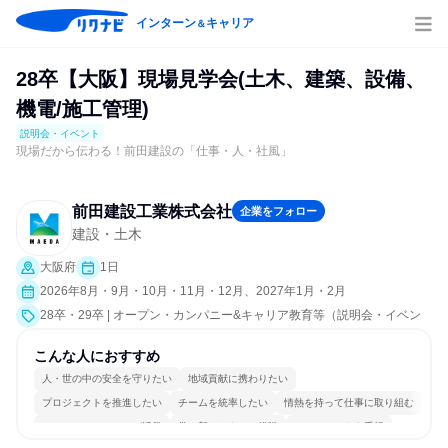
インターン
キャリア
＆
28卒【大阪】現場見学会(土木、建築、設備、
機電/施工管理)
説明会・イベント
現場だから伝わる！前田建設の「仕事・人・社風」
前田建設工業株式会社
企業をフォロー
建設・土木
大阪府
1日
2026年8月・9月・10月・11月・12月、2027年1月・2月
28卒・29卒 | オープン・カンパニー&キャリア教育等（説明会・イベン
ト [職種研究、職場見学会、社員交流会、就活サポート、会社説明会、業
界研究]）
こんな人におすすめ
人・世の中の安全を守りたい
地域貢献に携わりたい
プロジェクトを推進したい
チームを統率したい
情熱を持って仕事に取り組む
コミュニケーションが活発
常に新しいものに挑戦
チームワークを重視