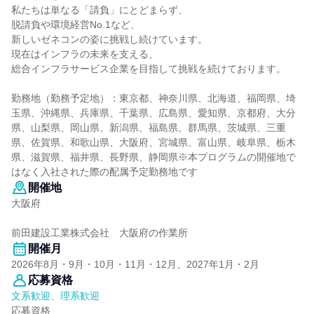
私たちは単なる「請負」にとどまらず、
脱請負や環境経営No.1など、
新しいゼネコンの姿に挑戦し続けています。
現在はインフラの未来を支える、
総合インフラサービス企業を目指して挑戦を続けております。
勤務地（勤務予定地）：東京都、神奈川県、北海道、福岡県、埼
玉県、沖縄県、兵庫県、千葉県、広島県、愛知県、京都府、大分
県、山梨県、岡山県、新潟県、福島県、群馬県、茨城県、三重
県、佐賀県、和歌山県、大阪府、宮城県、富山県、岐阜県、栃木
県、滋賀県、福井県、長野県、静岡県※本プログラムの開催地で
はなく入社された際の配属予定勤務地です
開催地
大阪府
前田建設工業株式会社 大阪府の作業所
開催月
2026年8月・9月・10月・11月・12月、2027年1月・2月
応募資格
文系歓迎、理系歓迎
応募資格