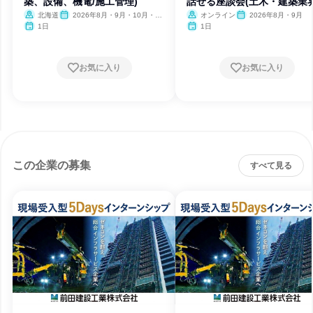
築、設備、機電/施工管理)
話せる座談会(土木・建築業界
北海道
2026年8月・9月・10月・11
オンライン
2026年8月・9月
月・12月、2027年1月・2月
1日
1日
お気に入り
お気に入り
この企業の募集
すべて見る