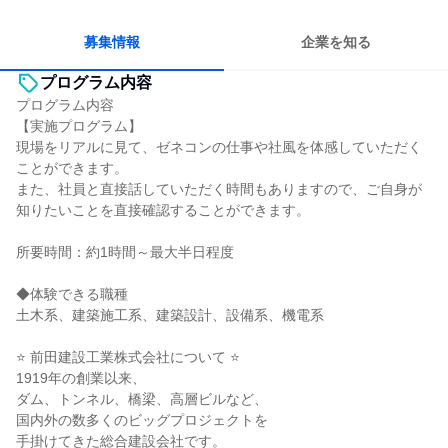
多様な職種の人と関われる
若手が裁量を持てる環境
募集情報
企業を知る
プログラム内容
プログラム内容
【実施プログラム】
現場をリアルに見て、ゼネコンの仕事や社風を体感していただく
ことができます。
また、社員と直接話していただく時間もありますので、ご自身が
知りたいことを直接確認することができます。
所要時間：約1時間～最大半日程度
◆体験できる職種
土木系、建築施工系、建築設計、設備系、機電系
⭐ 前田建設工業株式会社について ⭐
1919年の創業以来、
ダム、トンネル、橋梁、高層ビルなど、
国内外の数多くのビッグプロジェクトを
手掛けてきた総合建設会社です。