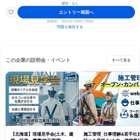
締切：なし
エントリー画面へ
原稿ID：
40cd3746fd72f86e
問題を報告する
この企業の説明会・イベント
すべて見る
【北海道】現場見学会(土木、建
施工管理_仕事理解&若手社