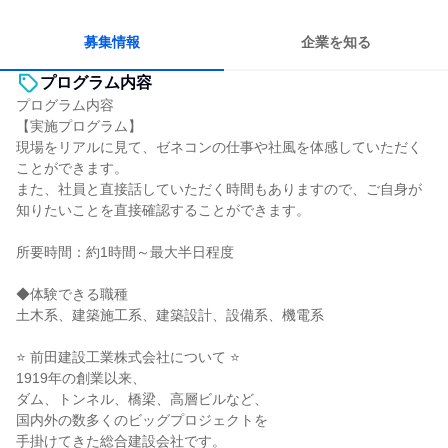
多様な職種の人と関われる
若手が裁量を持てる環境
募集情報
企業を知る
プログラム内容
プログラム内容
【実施プログラム】
現場をリアルに見て、ゼネコンの仕事や社風を体感していただく
ことができます。
また、社員と直接話していただく時間もありますので、ご自身が
知りたいことを直接確認することができます。
所要時間：約1時間～最大半日程度
◆体験できる職種
土木系、建築施工系、建築設計、設備系、機電系
⭐ 前田建設工業株式会社について ⭐
1919年の創業以来、
ダム、トンネル、橋梁、高層ビルなど、
国内外の数多くのビッグプロジェクトを
手掛けてきた総合建設会社です。