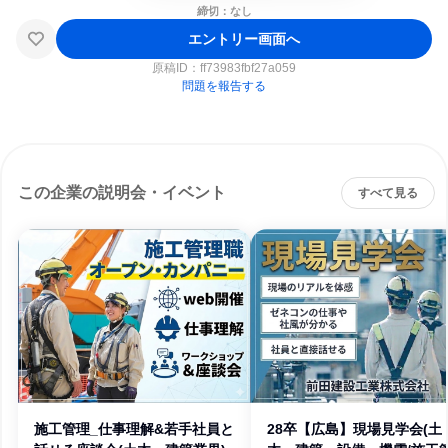
締切：なし
エントリー画面へ
原稿ID：
ff73983fbf27a059
問題を報告する
この企業の説明会・イベント
すべて見る
施工管理_仕事理解&若手社員と
28卒【広島】現場見学会(土