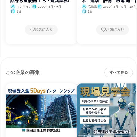
話せる座談会(土木・建築業界)
木、建築、設備、機電/施工
理)
オンライン
2026年8月・9月
広島県
2026年8月・9月・10月
月・12月、2027年1月・2月
1日
1日
お気に入り
お気に入り
この企業の募集
すべて見る