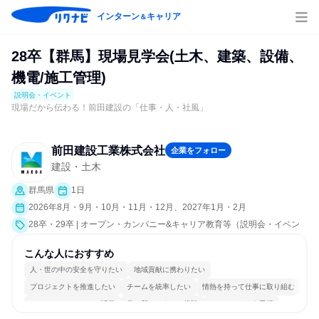
インターン
キャリア
＆
28卒【群馬】現場見学会(土木、建築、設備、
機電/施工管理)
説明会・イベント
現場だから伝わる！前田建設の「仕事・人・社風」
前田建設工業株式会社
企業をフォロー
建設・土木
群馬県
1日
2026年8月・9月・10月・11月・12月、2027年1月・2月
28卒・29卒 | オープン・カンパニー&キャリア教育等（説明会・イベン
ト [職種研究、職場見学会、社員交流会、就活サポート、会社説明会、業
界研究]）
こんな人におすすめ
人・世の中の安全を守りたい
地域貢献に携わりたい
プロジェクトを推進したい
チームを統率したい
情熱を持って仕事に取り組む
コミュニケーションが活発
常に新しいものに挑戦
チームワークを重視