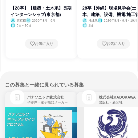
【28卒】【建築・土木系】長期
28卒【沖縄】現場見学会(土
インターンシップ(東京都)
木、建築、設備、機電/施工
理)
東京都
2026年8月・9月
沖縄県
2026年8月・9月・10月
月・12月、2027年1月・2月
5日～10日
1日
お気に入り
お気に入り
この募集と一緒に見られている募集
パナソニック株式会社
株式会社KADOKAWA
半導体・電子機器メーカー
出版社・新聞社