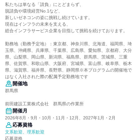
私たちは単なる「請負」にとどまらず、
脱請負や環境経営No.1など、
新しいゼネコンの姿に挑戦し続けています。
現在はインフラの未来を支える、
総合インフラサービス企業を目指して挑戦を続けております。
勤務地（勤務予定地）：東京都、神奈川県、北海道、福岡県、埼
玉県、沖縄県、兵庫県、千葉県、広島県、愛知県、京都府、大分
県、山梨県、岡山県、新潟県、福島県、群馬県、茨城県、三重
県、佐賀県、和歌山県、大阪府、宮城県、富山県、岐阜県、栃木
県、滋賀県、福井県、長野県、静岡県※本プログラムの開催地で
はなく入社された際の配属予定勤務地です
開催地
群馬県
前田建設工業株式会社 群馬県の作業所
開催月
2026年8月・9月・10月・11月・12月、2027年1月・2月
応募資格
文系歓迎、理系歓迎
応募資格