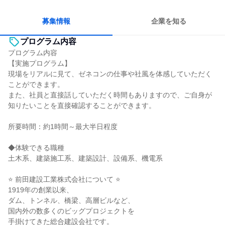
多様な職種の人と関われる
若手が裁量を持てる環境
募集情報
企業を知る
プログラム内容
プログラム内容
【実施プログラム】
現場をリアルに見て、ゼネコンの仕事や社風を体感していただく
ことができます。
また、社員と直接話していただく時間もありますので、ご自身が
知りたいことを直接確認することができます。
所要時間：約1時間～最大半日程度
◆体験できる職種
土木系、建築施工系、建築設計、設備系、機電系
⭐ 前田建設工業株式会社について ⭐
1919年の創業以来、
ダム、トンネル、橋梁、高層ビルなど、
国内外の数多くのビッグプロジェクトを
手掛けてきた総合建設会社です。