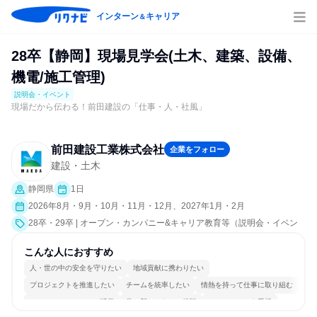
インターン
キャリア
＆
28卒【静岡】現場見学会(土木、建築、設備、
機電/施工管理)
説明会・イベント
現場だから伝わる！前田建設の「仕事・人・社風」
前田建設工業株式会社
企業をフォロー
建設・土木
静岡県
1日
2026年8月・9月・10月・11月・12月、2027年1月・2月
28卒・29卒 | オープン・カンパニー&キャリア教育等（説明会・イベン
ト [職種研究、職場見学会、社員交流会、就活サポート、会社説明会、業
界研究]）
こんな人におすすめ
人・世の中の安全を守りたい
地域貢献に携わりたい
プロジェクトを推進したい
チームを統率したい
情熱を持って仕事に取り組む
コミュニケーションが活発
常に新しいものに挑戦
チームワークを重視