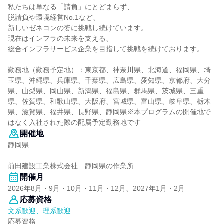
私たちは単なる「請負」にとどまらず、
脱請負や環境経営No.1など、
新しいゼネコンの姿に挑戦し続けています。
現在はインフラの未来を支える、
総合インフラサービス企業を目指して挑戦を続けております。
勤務地（勤務予定地）：東京都、神奈川県、北海道、福岡県、埼
玉県、沖縄県、兵庫県、千葉県、広島県、愛知県、京都府、大分
県、山梨県、岡山県、新潟県、福島県、群馬県、茨城県、三重
県、佐賀県、和歌山県、大阪府、宮城県、富山県、岐阜県、栃木
県、滋賀県、福井県、長野県、静岡県※本プログラムの開催地で
はなく入社された際の配属予定勤務地です
開催地
静岡県
前田建設工業株式会社 静岡県の作業所
開催月
2026年8月・9月・10月・11月・12月、2027年1月・2月
応募資格
文系歓迎、理系歓迎
応募資格