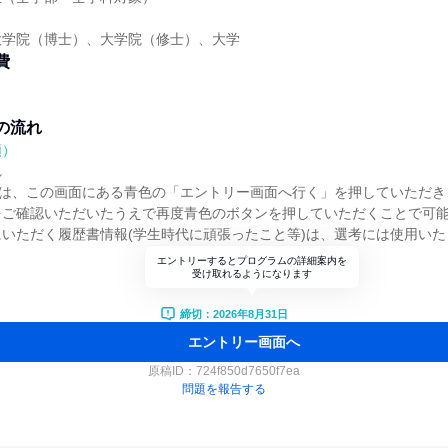
大学院（博士）、大学院（修士）、大学
費
の流れ
順）
れ
)は、この画面にある青色の「エントリー画面へ行く」を押していただき
をご確認いただいたうえで再度青色のボタンを押していただくことで可
いただく履歴書情報(学生時代に頑張ったこと等)は、選考には使用いた
エントリーするとプログラムの詳細案内を
受け取れるようになります
締切：2026年8月31日
エントリー画面へ
原稿ID：
724f850d7650f7ea
問題を報告する