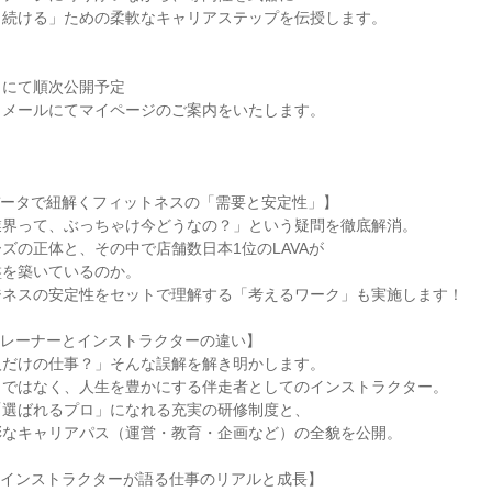
き続ける」ための柔軟なキャリアステップを伝授します。
トにて順次公開予定
、メールにてマイページのご案内をいたします。
データで紐解くフィットネスの「需要と安定性」】
業界って、ぶっちゃけ今どうなの？」という疑問を徹底解消。
ズの正体と、その中で店舗数日本1位のLAVAが
盤を築いているのか。
ジネスの安定性をセットで理解する「考えるワーク」も実施します！
トレーナーとインストラクターの違い】
人だけの仕事？」そんな誤解を解き明かします。
りではなく、人生を豊かにする伴走者としてのインストラクター。
「選ばれるプロ」になれる充実の研修制度と、
彩なキャリアパス（運営・教育・企画など）の全貌を公開。
：インストラクターが語る仕事のリアルと成長】