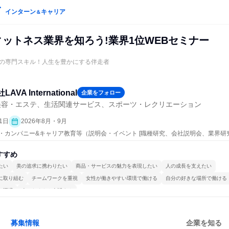
インターン
キャリア
＆
フィットネス業界を知ろう!業界1位WEBセミナー
の専門スキル！人生を豊かにする伴走者
AVA International
企業をフォロー
美容・エステ、生活関連サービス、スポーツ・レクリエーション
1日
2026年8月・9月
プン・カンパニー&キャリア教育等（説明会・イベント [職種研究、会社説明会、業界研
すすめ
たい
美の追求に携わりたい
商品・サービスの魅力を表現したい
人の成長を支えたい
に取り組む
チームワークを重視
女性が働きやすい環境で働ける
自分の好きな場所で働ける
る環境
人とたくさん会話する
募集情報
企業を知る