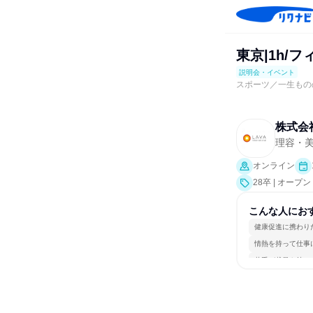
東京|1h/
説明会・イベント
スポーツ／一生もの
株式会社L
理容・
オンライン
28卒 | オー
こんな人にお
健康促進に携わり
情熱を持って仕事
若手が裁量を持て