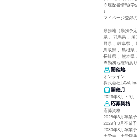
※履歴書情報(学
↓
マイページ登録
勤務地（勤務予定
県 、群馬県 、埼
野県 、岐阜県 、
鳥取県 、島根県 
長崎県 、熊本県
※勤務地確約あり
開催地
オンライン
株式会社LAVA Inter
開催月
2026年8月・9月
応募資格
応募資格
2028年3月卒業
2029年3月卒業
2030年3月卒業
大学生、大学院