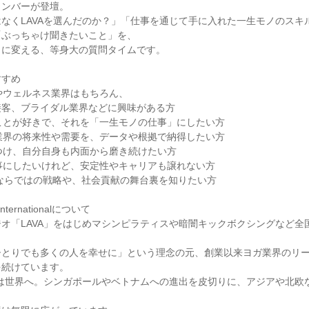
メンバーが登壇。
なくLAVAを選んだのか？」「仕事を通じて手に入れた一生モノのスキ
「ぶっちゃけ聞きたいこと」を、
クに変える、等身大の質問タイムです。
すすめ
やウェルネス業界はもちろん、
接客、ブライダル業界などに興味がある方
ことが好きで、それを「一生モノの仕事」にしたい方
業界の将来性や需要を、データや根拠で納得したい方
つけ、自分自身も内面から磨き続けたい方
事にしたいけれど、安定性やキャリアも譲れない方
企業ならではの戦略や、社会貢献の舞台裏を知りたい方
nternationalについて
オ「LAVA」をはじめマシンピラティスや暗闇キックボクシングなど全国
ひとりでも多くの人を幸せに」という理念の元、創業以来ヨガ業界のリ
を続けています。
Aは世界へ。シンガポールやベトナムへの進出を皮切りに、アジアや北欧