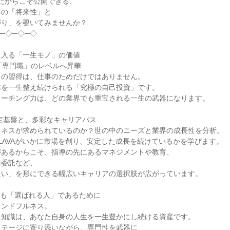
VAだからこそ公開できる、
界の「将来性」と
がり」を覗いてみませんか？
─◇─◇─◇
に入る「一生モノ」の価値
「専門職」のレベルへ昇華
スの習得は、仕事のためだけではありません。
体を一生整え続けられる「究極の自己投資」です。
コーチング力は、どの業界でも重宝される一生の武器になります。
の安定基盤と、多彩なキャリアパス
トネスが求められているのか？世の中のニーズと業界の成長性を分析。
LAVAがいかに市場を創り、安定した成長を続けているかを学びます。
があるからこそ、指導の先にあるマネジメントや教育、
務委託など、
たい」を形にできる幅広いキャリアの選択肢が広がっています。
年後も「選ばれる人」であるために
インドフルネス。
た知識は、あなた自身の人生を一生豊かにし続ける資産です。
ステージに寄り添いながら、専門性を武器に