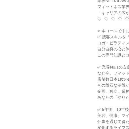
業界No.1のLA
フィットネス業
「キャリアの広
◇─◇─◇─◇─◇
⭐ 本コースで手
✅ 接客スキルを
ヨガ・ピラティ
自分自身の心と
この専門知識と
✅ 業界No.1
なぜ今、フィッ
店舗数日本1位の
その盤石な基盤
企画、独立、業
あなたの「やり
✅ 5年後、10
美容、健康、マ
仕事を通じて得
変化するライフ