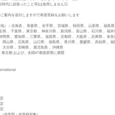
生時代に頑張ったこと等)は使用しません◎
のご案内を送付しますので再度登録をお願いします
地）：北海道 、青森県 、岩手県 、宮城県 、秋田県 、山形県 、福島県
玉県 、千葉県 、東京都 、神奈川県 、新潟県 、富山県 、石川県 、福井
静岡県 、愛知県 、三重県 、滋賀県 、京都府 、大阪府 、兵庫県 、奈良
、岡山県 、広島県 、山口県 、徳島県 、香川県 、愛媛県 、高知県 、福
 、大分県 、宮崎県 、鹿児島県 、沖縄県
 東京都 および、全国47都道府県に展開
national
予定
予定
予定
生（全学部・全学科対象）