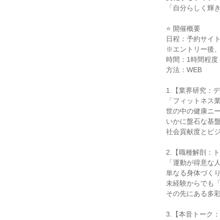
「自分らしく輝
⭐ 開催概要
日程：予約サイ
※エントリー後
時間：1時間程度
方法：WEB
1.【業界研究：
「フィットネス
世の中の健康ニー
いかに盤石な基
社会貢献度とビ
2.【職種解剖：
「運動が得意な
単なる身体づく
未経験からでも
その先にある多
3.【本音トーク