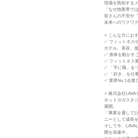
現場を熟知する
「なぜ他業界では
皆さんの不安や
未来へのワクワ
⭐ こんな方にお
✅ フィットネス
ホテル、美容、
✅ 身体を動かす
✅ フィットネス
✅ 「手に職」を
✅ 「好き」を仕
✅ 業界No.1
⭐ 株式会社LAVA I
ホットヨガスタジ
展開。
「事業を通して
ニーとして成長
そして今、LAV
開を加速中。