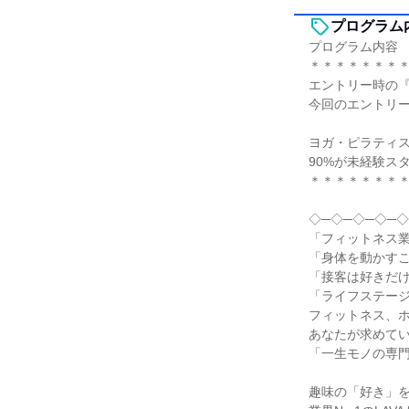
プログラム
プログラム内容
＊＊＊＊＊＊＊
エントリー時の『
今回のエントリ
ヨガ・ピラティ
90%が未経験ス
＊＊＊＊＊＊＊
◇─◇─◇─◇─◇
「フィットネス
「身体を動かす
「接客は好きだ
「ライフステー
フィットネス、
あなたが求めて
「一生モノの専
趣味の「好き」