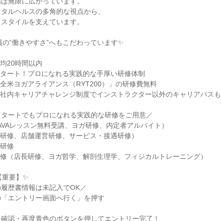
場は無限に広がっています。
ンタルヘルスの多角的な視点から、
フスタイルを支えています。
社員の”働きやすさ”へもこだわっています✨
均20時間以内
スタート！プロになれる実践的な手厚い研修体制
全米ヨガアライアンス（RYT200）」の研修費無料
、社内キャリアチャレンジ制度でインストラクター以外のキャリアパス
スタートでもプロになれる実践的な研修をご用意／
AVAレッスン無料受講、ヨガ研修、内定者アルバイト）
念研修、店舗運営研修、サービス・接遇研修）
得研修
研修（店長研修、ヨガ哲学、解剖生理学、フィジカルトレーニング）
【重要】✨
履歴書情報は未記入でOK／
の「エントリー画面へ行く」を押す
を確認・再度青色のボタンを押してエントリー完了！