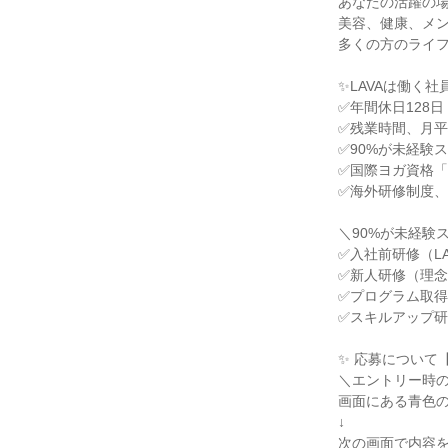
あなたの活躍の
美容、健康、メ
多くの方のライ
✨LAVAは働く
✅年間休日128日
✅残業時間、月平
✅90%が未経験
✅国際ヨガ資格「
✅海外研修制度
＼90%が未経験
✅入社前研修（L
✅新人研修（理
✅プログラム取
✅スキルアップ
✨ 応募について
＼エントリー時の
画面にある青色
↓
次の画面で内容