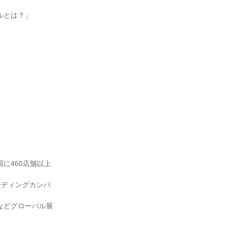
ルとは？」
に460店舗以上
ーディングカンパ
などグローバル展