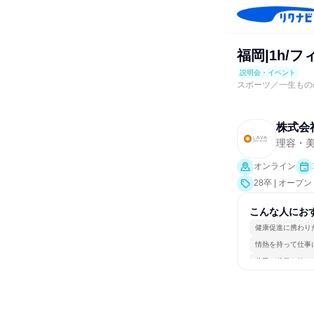
福岡|1h/
説明会・イベント
スポーツ／一生もの
株式会社L
理容・
オンライン
28卒 | オー
こんな人にお
健康促進に携わり
情熱を持って仕事
若手が裁量を持て