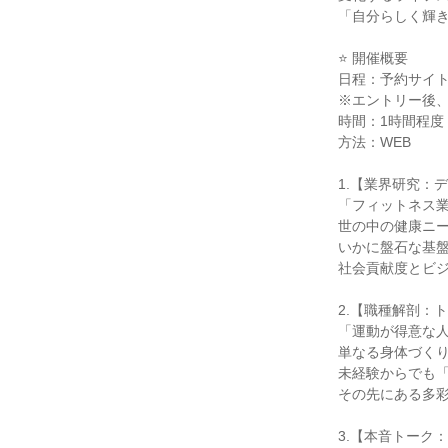
「自分らしく輝
⭐ 開催概要
日程：予約サイ
※エントリー後
時間：1時間程度
方法：WEB
1.【業界研究：
「フィットネス
世の中の健康ニー
いかに盤石な基
社会貢献度とビ
2.【職種解剖：
「運動が得意な
単なる身体づく
未経験からでも
その先にある多
3.【本音トーク