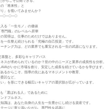
VAだからこそ公開できる、
界の「将来性」と
がり」を覗いてみませんか？
─◇─◇─◇
に入る「一生モノ」の価値
「専門職」のレベルへ昇華
スの習得は、仕事のためだけではありません。
体を一生整え続けられる「究極の自己投資」です。
コーチング力は、どの業界でも重宝される一生の武器になります。
の安定基盤と、多彩なキャリアパス
トネスが求められているのか？世の中のニーズと業界の成長性を分析。
LAVAがいかに市場を創り、安定した成長を続けているかを学びます。
があるからこそ、指導の先にあるマネジメントや教育、
務委託など、
たい」を形にできる幅広いキャリアの選択肢が広がっています。
年後も「選ばれる人」であるために
インドフルネス。
た知識は、あなた自身の人生を一生豊かにし続ける資産です。
ステージに寄り添いながら、専門性を武器に