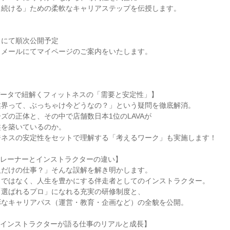
き続ける」ための柔軟なキャリアステップを伝授します。
トにて順次公開予定
、メールにてマイページのご案内をいたします。
データで紐解くフィットネスの「需要と安定性」】
業界って、ぶっちゃけ今どうなの？」という疑問を徹底解消。
ズの正体と、その中で店舗数日本1位のLAVAが
盤を築いているのか。
ジネスの安定性をセットで理解する「考えるワーク」も実施します！
トレーナーとインストラクターの違い】
人だけの仕事？」そんな誤解を解き明かします。
りではなく、人生を豊かにする伴走者としてのインストラクター。
「選ばれるプロ」になれる充実の研修制度と、
彩なキャリアパス（運営・教育・企画など）の全貌を公開。
：インストラクターが語る仕事のリアルと成長】