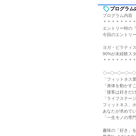
プログラム
プログラム内容
＊＊＊＊＊＊＊
エントリー時の『
今回のエントリ
ヨガ・ピラティ
90%が未経験ス
＊＊＊＊＊＊＊
◇─◇─◇─◇─◇
「フィットネス
「身体を動かす
「接客は好きだ
「ライフステー
フィットネス、
あなたが求めて
「一生モノの専
趣味の「好き」