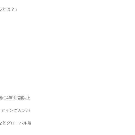
ルとは？」
に460店舗以上
ーディングカンパ
などグローバル展