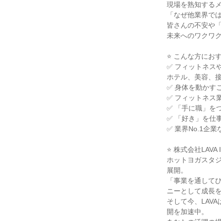
現場を熟知する
「なぜ他業界では
皆さんの不安や
未来へのワクワ
⭐ こんな方にお
✅ フィットネス
ホテル、美容、
✅ 身体を動かす
✅ フィットネス
✅ 「手に職」を
✅ 「好き」を仕
✅ 業界No.1
⭐ 株式会社LAVA I
ホットヨガスタジ
展開。
「事業を通して
ニーとして成長
そして今、LAV
開を加速中。