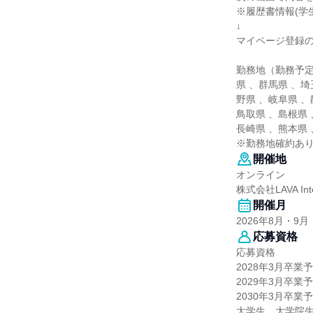
※履歴書情報(学
↓
マイページ登録
勤務地（勤務予定
県 、群馬県 、埼
野県 、岐阜県 、
鳥取県 、島根県 
長崎県 、熊本県
※勤務地確約あり
開催地
オンライン
株式会社LAVA Inter
開催月
2026年8月・9月
応募資格
応募資格
2028年3月卒業
2029年3月卒業
2030年3月卒業
大学生、大学院