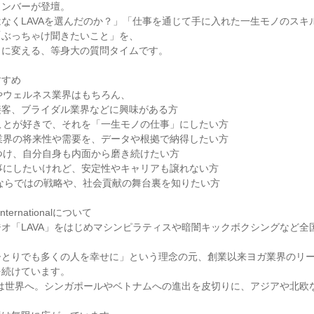
メンバーが登壇。
なくLAVAを選んだのか？」「仕事を通じて手に入れた一生モノのスキ
「ぶっちゃけ聞きたいこと」を、
クに変える、等身大の質問タイムです。
すすめ
やウェルネス業界はもちろん、
接客、ブライダル業界などに興味がある方
ことが好きで、それを「一生モノの仕事」にしたい方
業界の将来性や需要を、データや根拠で納得したい方
つけ、自分自身も内面から磨き続けたい方
事にしたいけれど、安定性やキャリアも譲れない方
企業ならではの戦略や、社会貢献の舞台裏を知りたい方
nternationalについて
オ「LAVA」をはじめマシンピラティスや暗闇キックボクシングなど全国
ひとりでも多くの人を幸せに」という理念の元、創業以来ヨガ業界のリ
を続けています。
Aは世界へ。シンガポールやベトナムへの進出を皮切りに、アジアや北欧