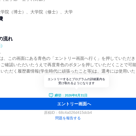
大学院（博士）、大学院（修士）、大学
費
の流れ
順）
れ
)は、この画面にある青色の「エントリー画面へ行く」を押していただき
をご確認いただいたうえで再度青色のボタンを押していただくことで可
いただく履歴書情報(学生時代に頑張ったこと等)は、選考には使用いた
エントリーするとプログラムの詳細案内を
受け取れるようになります
締切：2026年8月31日
エントリー画面へ
原稿ID：
68c4a026d415dcb4
問題を報告する