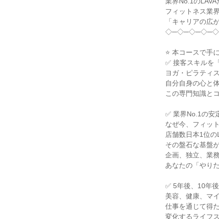
業界No.1のLA
フィットネス業
「キャリアの広
◇─◇─◇─◇─◇
⭐ 本コースで手
✅ 接客スキルを
ヨガ・ピラティ
自分自身の心と
この専門知識と
✅ 業界No.1
なぜ今、フィッ
店舗数日本1位の
その盤石な基盤
企画、独立、業
あなたの「やり
✅ 5年後、10
美容、健康、マ
仕事を通じて得
変化するライフ