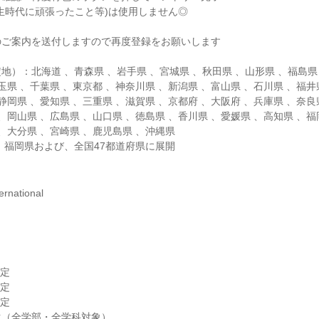
生時代に頑張ったこと等)は使用しません◎
のご案内を送付しますので再度登録をお願いします
地）：北海道 、青森県 、岩手県 、宮城県 、秋田県 、山形県 、福島県
玉県 、千葉県 、東京都 、神奈川県 、新潟県 、富山県 、石川県 、福井
静岡県 、愛知県 、三重県 、滋賀県 、京都府 、大阪府 、兵庫県 、奈良
、岡山県 、広島県 、山口県 、徳島県 、香川県 、愛媛県 、高知県 、福
 、大分県 、宮崎県 、鹿児島県 、沖縄県
 福岡県および、全国47都道府県に展開
national
予定
予定
予定
生（全学部・全学科対象）