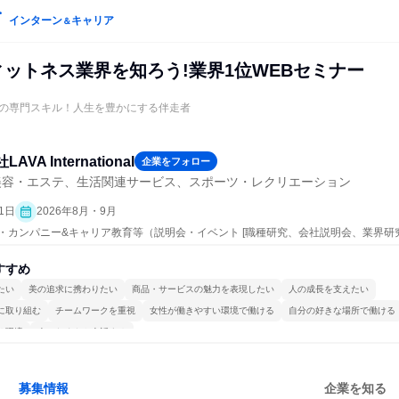
インターン
キャリア
＆
フィットネス業界を知ろう!業界1位WEBセミナー
の専門スキル！人生を豊かにする伴走者
AVA International
企業をフォロー
美容・エステ、生活関連サービス、スポーツ・レクリエーション
1日
2026年8月・9月
プン・カンパニー&キャリア教育等（説明会・イベント [職種研究、会社説明会、業界研
すすめ
たい
美の追求に携わりたい
商品・サービスの魅力を表現したい
人の成長を支えたい
に取り組む
チームワークを重視
女性が働きやすい環境で働ける
自分の好きな場所で働ける
る環境
人とたくさん会話する
募集情報
企業を知る