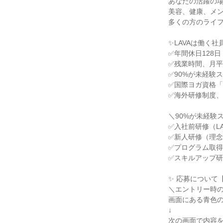
あなたの活躍の
美容、健康、メ
多くの方のライ
✨LAVAは働く
✅年間休日128日
✅残業時間、月平
✅90%が未経験
✅国際ヨガ資格「
✅海外研修制度
＼90%が未経験
✅入社前研修（L
✅新人研修（理
✅プログラム取
✅スキルアップ
✨ 応募について
＼エントリー時の
画面にある青色
↓
次の画面で内容