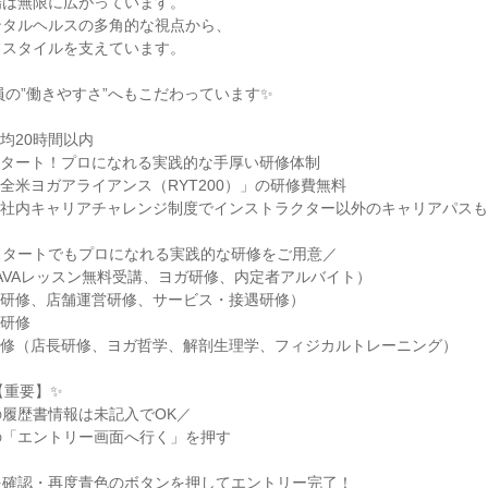
場は無限に広がっています。
ンタルヘルスの多角的な視点から、
フスタイルを支えています。
社員の”働きやすさ”へもこだわっています✨
均20時間以内
スタート！プロになれる実践的な手厚い研修体制
全米ヨガアライアンス（RYT200）」の研修費無料
、社内キャリアチャレンジ制度でインストラクター以外のキャリアパス
スタートでもプロになれる実践的な研修をご用意／
AVAレッスン無料受講、ヨガ研修、内定者アルバイト）
念研修、店舗運営研修、サービス・接遇研修）
得研修
研修（店長研修、ヨガ哲学、解剖生理学、フィジカルトレーニング）
【重要】✨
履歴書情報は未記入でOK／
の「エントリー画面へ行く」を押す
を確認・再度青色のボタンを押してエントリー完了！