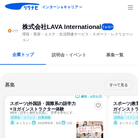
インターン
キャリア
＆
株式会社LAVA International
フォロー
理容・美容・エステ・生活関連サービス・スポーツ・レクリエーシ
ョン
企業トップ
説明会・イベント
募集一覧
募集
すべて見る
締切：8月31日
スポーツ|外国語・国際系の語学力
スポーツ|教
×ヨガインストラクター体験
ガインスト
WEB｜語学と個性を武器に「世界を幸せにするヨガ」を
説明会・イベント
仕事体験
説明会・イベン
オンライン
2026年8月・9月
1日
オンライン