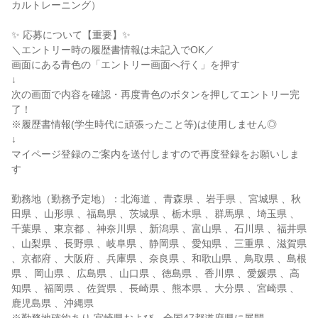
カルトレーニング）
✨ 応募について【重要】✨
＼エントリー時の履歴書情報は未記入でOK／
画面にある青色の「エントリー画面へ行く」を押す
↓
次の画面で内容を確認・再度青色のボタンを押してエントリー完
了！
※履歴書情報(学生時代に頑張ったこと等)は使用しません◎
↓
マイページ登録のご案内を送付しますので再度登録をお願いしま
す
勤務地（勤務予定地）：北海道 、青森県 、岩手県 、宮城県 、秋
田県 、山形県 、福島県 、茨城県 、栃木県 、群馬県 、埼玉県 、
千葉県 、東京都 、神奈川県 、新潟県 、富山県 、石川県 、福井県
、山梨県 、長野県 、岐阜県 、静岡県 、愛知県 、三重県 、滋賀県
、京都府 、大阪府 、兵庫県 、奈良県 、和歌山県 、鳥取県 、島根
県 、岡山県 、広島県 、山口県 、徳島県 、香川県 、愛媛県 、高
知県 、福岡県 、佐賀県 、長崎県 、熊本県 、大分県 、宮崎県 、
鹿児島県 、沖縄県