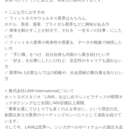
未来へのワクワクに変える、等身大の質問タイムです。
⭐ こんな方におすすめ
✅ フィットネスやウェルネス業界はもちろん、
ホテル、美容、接客、ブライダル業界などに興味がある方
✅ 身体を動かすことが好きで、それを「一生モノの仕事」にした
い方
✅ フィットネス業界の将来性や需要を、データや根拠で納得した
い方
✅ 「手に職」をつけ、自分自身も内面から磨き続けたい方
✅ 「好き」を仕事にしたいけれど、安定性やキャリアも譲れない
方
✅ 業界No.1企業ならではの戦略や、社会貢献の舞台裏を知りたい
方
⭐ 株式会社LAVA Internationalについて
ホットヨガスタジオ「LAVA」をはじめマシンピラティスや暗闇キ
ックボクシングなど全国に460店舗以上展開。
「事業を通してひとりでも多くの人を幸せに」という理念の元、
創業以来ヨガ業界のリーディングカンパニーとして成長を続けて
います。
そして今、LAVAは世界へ。シンガポールやベトナムへの進出を皮