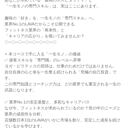
あなたが求めている「最高のホスピタリティ」と
「一生モノの専門スキル」は、実はここにあります。
趣味の「好き」を、一生モノの「専門スキル」へ。
業界No.1のLAVAだからこそ公開できる、
フィットネス業界の「将来性」と
「キャリアの広がり」を覗いてみませんか？
◇─◇─◇─◇─◇─◇─◇─◇
⭐ 本コースで手に入る「一生モノ」の価値
✅ 接客スキルを「専門職」のレベルへ昇華
ヨガ・ピラティスの習得は、仕事のためだけではありません。
自分自身の心と体を一生整え続けられる「究極の自己投資」で
す。
この専門知識とコーチング力は、どの業界でも重宝される一生の
武器になります。
✅ 業界No.1の安定基盤と、多彩なキャリアパス
なぜ今、フィットネスが求められているのか？世の中のニーズと
業界の成長性を分析。
店舗数日本1位のLAVAがいかに市場を創り、安定した成長を続け
ているかを学びます。