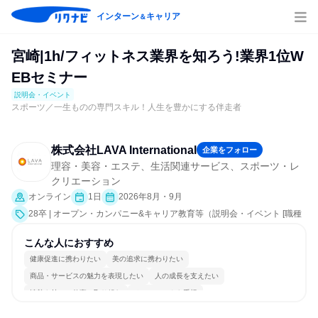
インターン
キャリア
＆
宮崎|1h/フィットネス業界を知ろう!業界1位W
EBセミナー
説明会・イベント
スポーツ／一生ものの専門スキル！人生を豊かにする伴走者
株式会社LAVA International
企業をフォロー
理容・美容・エステ、生活関連サービス、スポーツ・レ
クリエーション
オンライン
1日
2026年8月・9月
28卒 | オープン・カンパニー&キャリア教育等（説明会・イベント [職種
研究、会社説明会、業界研究]）
こんな人におすすめ
健康促進に携わりたい
美の追求に携わりたい
商品・サービスの魅力を表現したい
人の成長を支えたい
情熱を持って仕事に取り組む
チームワークを重視
女性が働きやすい環境で働ける
自分の好きな場所で働ける