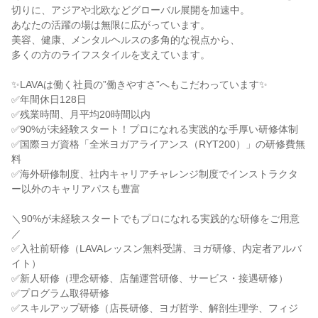
切りに、アジアや北欧などグローバル展開を加速中。
あなたの活躍の場は無限に広がっています。
美容、健康、メンタルヘルスの多角的な視点から、
多くの方のライフスタイルを支えています。
✨LAVAは働く社員の”働きやすさ”へもこだわっています✨
✅年間休日128日
✅残業時間、月平均20時間以内
✅90%が未経験スタート！プロになれる実践的な手厚い研修体制
✅国際ヨガ資格「全米ヨガアライアンス（RYT200）」の研修費無
料
✅海外研修制度、社内キャリアチャレンジ制度でインストラクタ
ー以外のキャリアパスも豊富
＼90%が未経験スタートでもプロになれる実践的な研修をご用意
／
✅入社前研修（LAVAレッスン無料受講、ヨガ研修、内定者アルバ
イト）
✅新人研修（理念研修、店舗運営研修、サービス・接遇研修）
✅プログラム取得研修
✅スキルアップ研修（店長研修、ヨガ哲学、解剖生理学、フィジ