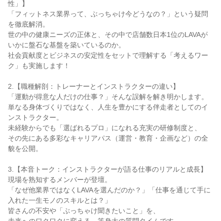
性」】
「フィットネス業界って、ぶっちゃけ今どうなの？」という疑問
を徹底解消。
世の中の健康ニーズの正体と、その中で店舗数日本1位のLAVAが
いかに盤石な基盤を築いているのか。
社会貢献度とビジネスの安定性をセットで理解する「考えるワー
ク」も実施します！
2.【職種解剖：トレーナーとインストラクターの違い】
「運動が得意な人だけの仕事？」そんな誤解を解き明かします。
単なる身体づくりではなく、人生を豊かにする伴走者としてのイ
ンストラクター。
未経験からでも「選ばれるプロ」になれる充実の研修制度と、
その先にある多彩なキャリアパス（運営・教育・企画など）の全
貌を公開。
3.【本音トーク：インストラクターが語る仕事のリアルと成長】
現場を熟知するメンバーが登壇。
「なぜ他業界ではなくLAVAを選んだのか？」「仕事を通じて手に
入れた一生モノのスキルとは？」
皆さんの不安や「ぶっちゃけ聞きたいこと」を、