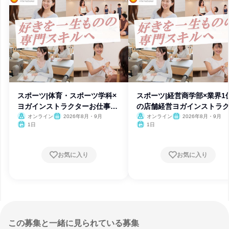
スポーツ|体育・スポーツ学科×
スポーツ|経営商学部×業界1
ヨガインストラクターお仕事体
の店舗経営ヨガインストラ
験
ー
オンライン
2026年8月・9月
オンライン
2026年8月・9月
1日
1日
お気に入り
お気に入り
この募集と一緒に見られている募集