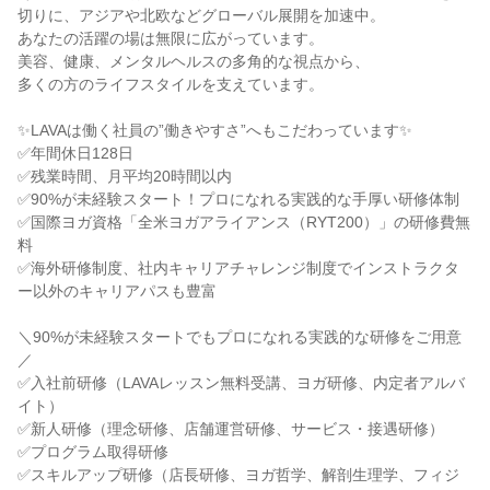
切りに、アジアや北欧などグローバル展開を加速中。
あなたの活躍の場は無限に広がっています。
美容、健康、メンタルヘルスの多角的な視点から、
多くの方のライフスタイルを支えています。
✨LAVAは働く社員の”働きやすさ”へもこだわっています✨
✅年間休日128日
✅残業時間、月平均20時間以内
✅90%が未経験スタート！プロになれる実践的な手厚い研修体制
✅国際ヨガ資格「全米ヨガアライアンス（RYT200）」の研修費無
料
✅海外研修制度、社内キャリアチャレンジ制度でインストラクタ
ー以外のキャリアパスも豊富
＼90%が未経験スタートでもプロになれる実践的な研修をご用意
／
✅入社前研修（LAVAレッスン無料受講、ヨガ研修、内定者アルバ
イト）
✅新人研修（理念研修、店舗運営研修、サービス・接遇研修）
✅プログラム取得研修
✅スキルアップ研修（店長研修、ヨガ哲学、解剖生理学、フィジ