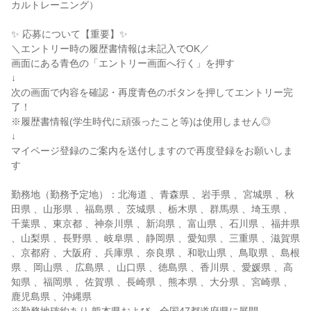
カルトレーニング）
✨ 応募について【重要】✨
＼エントリー時の履歴書情報は未記入でOK／
画面にある青色の「エントリー画面へ行く」を押す
↓
次の画面で内容を確認・再度青色のボタンを押してエントリー完
了！
※履歴書情報(学生時代に頑張ったこと等)は使用しません◎
↓
マイページ登録のご案内を送付しますので再度登録をお願いしま
す
勤務地（勤務予定地）：北海道 、青森県 、岩手県 、宮城県 、秋
田県 、山形県 、福島県 、茨城県 、栃木県 、群馬県 、埼玉県 、
千葉県 、東京都 、神奈川県 、新潟県 、富山県 、石川県 、福井県
、山梨県 、長野県 、岐阜県 、静岡県 、愛知県 、三重県 、滋賀県
、京都府 、大阪府 、兵庫県 、奈良県 、和歌山県 、鳥取県 、島根
県 、岡山県 、広島県 、山口県 、徳島県 、香川県 、愛媛県 、高
知県 、福岡県 、佐賀県 、長崎県 、熊本県 、大分県 、宮崎県 、
鹿児島県 、沖縄県