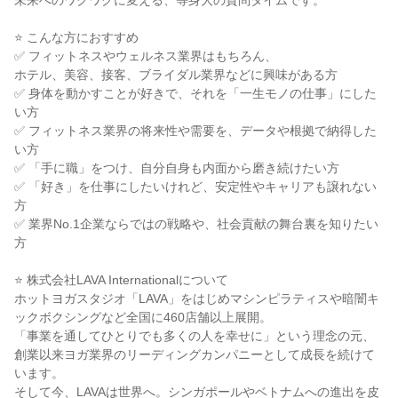
未来へのワクワクに変える、等身大の質問タイムです。
⭐ こんな方におすすめ
✅ フィットネスやウェルネス業界はもちろん、
ホテル、美容、接客、ブライダル業界などに興味がある方
✅ 身体を動かすことが好きで、それを「一生モノの仕事」にした
い方
✅ フィットネス業界の将来性や需要を、データや根拠で納得した
い方
✅ 「手に職」をつけ、自分自身も内面から磨き続けたい方
✅ 「好き」を仕事にしたいけれど、安定性やキャリアも譲れない
方
✅ 業界No.1企業ならではの戦略や、社会貢献の舞台裏を知りたい
方
⭐ 株式会社LAVA Internationalについて
ホットヨガスタジオ「LAVA」をはじめマシンピラティスや暗闇キ
ックボクシングなど全国に460店舗以上展開。
「事業を通してひとりでも多くの人を幸せに」という理念の元、
創業以来ヨガ業界のリーディングカンパニーとして成長を続けて
います。
そして今、LAVAは世界へ。シンガポールやベトナムへの進出を皮