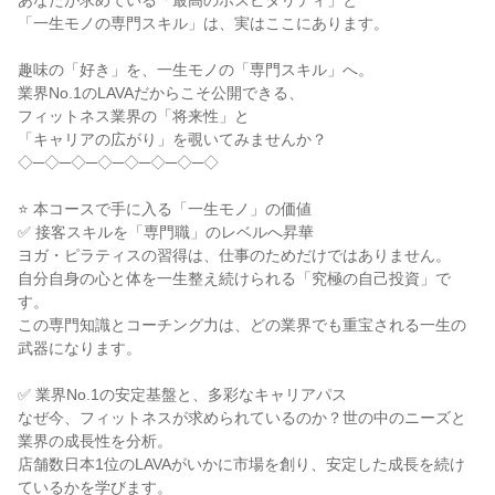
あなたが求めている「最高のホスピタリティ」と
「一生モノの専門スキル」は、実はここにあります。
趣味の「好き」を、一生モノの「専門スキル」へ。
業界No.1のLAVAだからこそ公開できる、
フィットネス業界の「将来性」と
「キャリアの広がり」を覗いてみませんか？
◇─◇─◇─◇─◇─◇─◇─◇
⭐ 本コースで手に入る「一生モノ」の価値
✅ 接客スキルを「専門職」のレベルへ昇華
ヨガ・ピラティスの習得は、仕事のためだけではありません。
自分自身の心と体を一生整え続けられる「究極の自己投資」で
す。
この専門知識とコーチング力は、どの業界でも重宝される一生の
武器になります。
✅ 業界No.1の安定基盤と、多彩なキャリアパス
なぜ今、フィットネスが求められているのか？世の中のニーズと
業界の成長性を分析。
店舗数日本1位のLAVAがいかに市場を創り、安定した成長を続け
ているかを学びます。