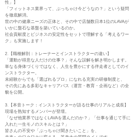
性」】
「フィットネス業界って、ぶっちゃけ今どうなの？」という疑問
を徹底解消。
世の中の健康ニーズの正体と、その中で店舗数日本1位のLAVAが
いかに盤石な基盤を築いているのか。
社会貢献度とビジネスの安定性をセットで理解する「考えるワー
ク」も実施します！
2.【職種解剖：トレーナーとインストラクターの違い】
「運動が得意な人だけの仕事？」そんな誤解を解き明かします。
単なる身体づくりではなく、人生を豊かにする伴走者としてのイ
ンストラクター。
未経験からでも「選ばれるプロ」になれる充実の研修制度と、
その先にある多彩なキャリアパス（運営・教育・企画など）の全
貌を公開。
3.【本音トーク：インストラクターが語る仕事のリアルと成長】
現場を熟知するメンバーが登壇。
「なぜ他業界ではなくLAVAを選んだのか？」「仕事を通じて手に
入れた一生モノのスキルとは？」
皆さんの不安や「ぶっちゃけ聞きたいこと」を、