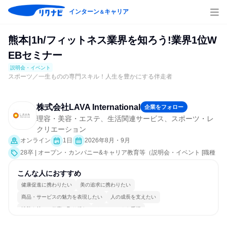
インターン
キャリア
＆
熊本|1h/フィットネス業界を知ろう!業界1位W
EBセミナー
説明会・イベント
スポーツ／一生ものの専門スキル！人生を豊かにする伴走者
株式会社LAVA International
企業をフォロー
理容・美容・エステ、生活関連サービス、スポーツ・レ
クリエーション
オンライン
1日
2026年8月・9月
28卒 | オープン・カンパニー&キャリア教育等（説明会・イベント [職種
研究、会社説明会、業界研究]）
こんな人におすすめ
健康促進に携わりたい
美の追求に携わりたい
商品・サービスの魅力を表現したい
人の成長を支えたい
情熱を持って仕事に取り組む
チームワークを重視
女性が働きやすい環境で働ける
自分の好きな場所で働ける